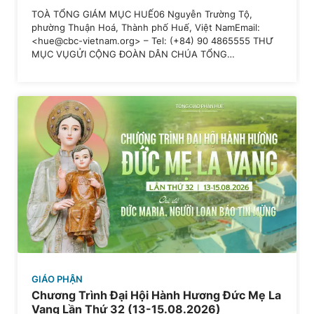
TOÀ TỔNG GIÁM MỤC HUẾ06 Nguyễn Trường Tộ,
phường Thuận Hoá, Thành phố Huế, Việt NamEmail:
<hue@cbc-vietnam.org> – Tel: (+84) 90 4865555 THƯ
MỤC VỤGỬI CỘNG ĐOÀN DÂN CHÚA TỔNG…
GIÁO PHẬN
Chương Trình Đại Hội Hành Hương Đức Mẹ La
Vang Lần Thứ 32 (13-15.08.2026)