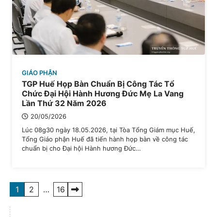
GIÁO PHẬN
TGP Huế Họp Bàn Chuẩn Bị Công Tác Tổ
Chức Đại Hội Hành Hương Đức Mẹ La Vang
Lần Thứ 32 Năm 2026
20/05/2026
Lúc 08g30 ngày 18.05.2026, tại Tòa Tổng Giám mục Huế,
Tổng Giáo phận Huế đã tiến hành họp bàn về công tác
chuẩn bị cho Đại hội Hành hương Đức…
Điều
1
2
…
16
hướng