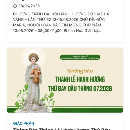
28/06/2026
CHƯƠNG TRÌNH ĐẠI HỘI HÀNH HƯƠNG ĐỨC MẸ LA
VANG – LẦN THỨ 32 13-15.08.2026 CHỦ ĐỀ: ĐỨC
MARIA, NGƯỜI LOAN BÁO TIN MỪNG THỨ NĂM –
13.08.2026 – 08g00-11g00: Bí tích Hòa Giải (tại…
GIÁO PHẬN