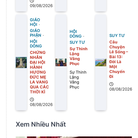
09/08/2026
GIÁO
HỘI
GIÁO
HỘI
PHẬN
SUY TƯ
DÒNG
HỘI
Câu
SUY TƯ
DÒNG
Chuyện
Sự Thinh
Lẽ Sống –
CHỨNG
Lặng
Bài 13:
NHÂN
Vâng
Ðời Là
ĐẠI HỘI
Phục
Một
HÀNH
Chuyến
HƯƠNG
Sự Thinh
Ði
ĐỨC MẸ
Lặng
LA VANG
Vâng
QUA CÁC
Phục
08/08/2026
THỜI KÌ
08/08/2026
Xem Nhiều Nhất