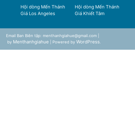
Hội dòng Mến Thánh
Hội dòng Mến Thánh
Giá Los Angeles
Giá Khiết Tâm
Email Ban Biên tập: menthanhgiahue@gmail.com |
Menthanhgiahue
WordPress
by
| Powered by
.