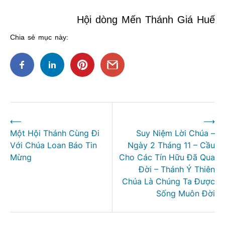
Hội dòng Mến Thánh Giá Huế
Chia sẻ mục này:
Điều
⟵
⟶
hướng
Một Hội Thánh Cùng Đi
Suy Niệm Lời Chúa –
bài
Với Chúa Loan Báo Tin
Ngày 2 Tháng 11 – Cầu
viết
Mừng
Cho Các Tín Hữu Đã Qua
Đời – Thánh Ý Thiên
Chúa Là Chúng Ta Được
Sống Muôn Đời