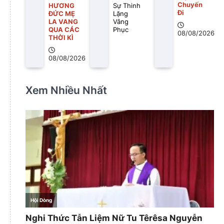
Chuyến
HƯƠNG
Sự Thinh
Ði
ĐỨC MẸ
Lặng
LA VANG
Vâng
QUA CÁC
Phục
08/08/2026
THỜI KÌ
08/08/2026
Xem Nhiều Nhất