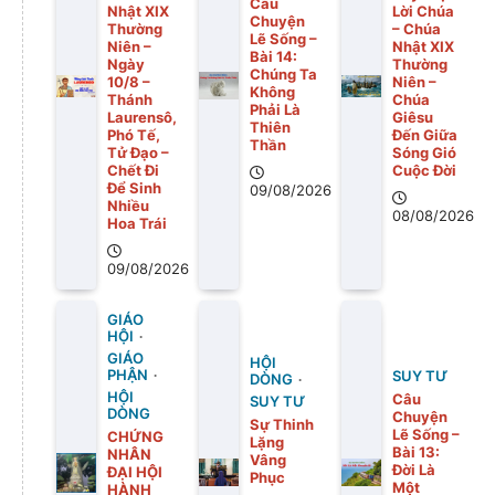
Câu
Nhật XIX
Lời Chúa
Chuyện
Thường
– Chúa
Lẽ Sống –
Niên –
Nhật XIX
Bài 14:
Ngày
Thường
Chúng Ta
10/8 –
Niên –
Không
Thánh
Chúa
Phải Là
Laurensô,
Giêsu
Thiên
Phó Tế,
Đến Giữa
Thần
Tử Đạo –
Sóng Gió
Chết Đi
Cuộc Đời
Để Sinh
09/08/2026
Nhiều
08/08/2026
Hoa Trái
09/08/2026
GIÁO
HỘI
GIÁO
HỘI
PHẬN
SUY TƯ
DÒNG
HỘI
Câu
SUY TƯ
DÒNG
Chuyện
Sự Thinh
Lẽ Sống –
CHỨNG
Lặng
Bài 13:
NHÂN
Vâng
Ðời Là
ĐẠI HỘI
Phục
Một
HÀNH