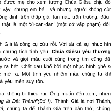
bé được mẹ cho xem tượng Chúa Giêsu chịu đó
hật vậy, những em bé, và những người không cù
óng đinh trên thập giá, tan nát, trần truồng, đầu
thật là một ‘xì-can-đan’ (một cớ vấp phạm) đối 
.
h Giá là công cụ cứu rỗi. Với tất cả sự nhục hì
à chứng tích tình yêu.
Chúa Giêsu yêu thương
nước và giọt máu cuối cùng trong tim cũng đã 
 ra hết. Chết đau khổ bởi một nhục hình ghê s
 mở ra. Một tình yêu nhiệm mầu chúng ta kh
và yêu mến suy tôn.
mà không bị thiêu rụi. Ông muốn đến xem, như
ng là Đất Thánh”(Bđ I).
Thánh Giá là nơi Thánh,
, chúng ta để Thánh Giá trên bàn thờ, chúng 