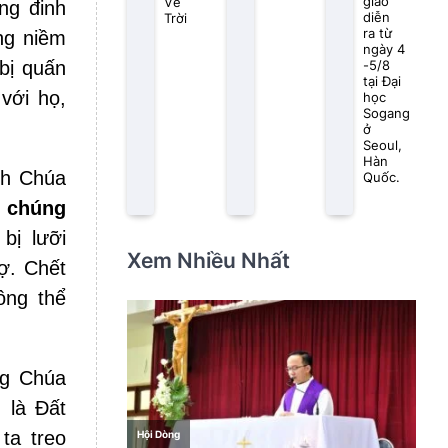
giáo
Về
ng đinh
diễn
Trời
ra từ
ng niềm
ngày 4
 bị quấn
-5/8
tại Đại
với họ,
học
Sogang
ở
Seoul,
Hàn
nh Chúa
Quốc.
 chúng
bị lưỡi
Xem Nhiều Nhất
ợ. Chết
ông thể
ng Chúa
 là Đất
ta treo