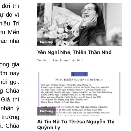
đời thì
ự do vì
iệu Trị
 tu Mến
các nhà
ong gia
hôm nay
ời gọi.
ng Chúa
Giá thì
 nhận ý
 trường
ả. Chúa