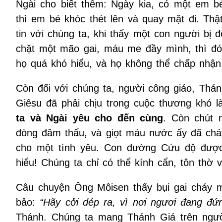
Ngài cho biết thêm: Ngày kia, có một em 
thì em bé khóc thét lên và quay mặt đi. T
tin với chúng ta, khi thấy một con người bị đ
chặt một mão gai, máu me đầy mình, thì đó 
họ quá khó hiểu, và họ không thể chấp nhận
Còn đối với chúng ta, người công giáo, Thán
Giêsu đã phải chịu trong cuộc thương khó l
ta và Ngài
yêu cho đến cùng
. Còn chút 
đòng đâm thấu, và giọt máu nước ấy đã chảy
cho một tình yêu. Con đường Cứu độ được
hiểu! Chúng ta chỉ có thể kính cẩn, tôn thờ 
Câu chuyện Ông Môisen thấy bụi gai cháy 
bảo:
“Hãy cởi dép ra, vì nơi ngươi đang đứ
Thánh. Chúng ta mang Thánh Giá trên người