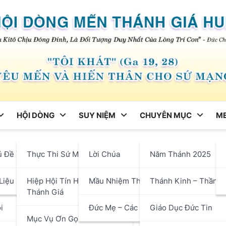
HỘI DÒNG
SUY NIỆM
CHUYÊN MỤC
ME
ng
ủ Đề Tháng
Thực Thi Sứ Mạng
Lời Chúa
Năm Thánh 2025
ình Yêu” Gợi Hứng Từ Bài C
hận
Liệu
Hiệp Hội Tín Hữu Mến
Mầu Nhiệm Thánh Giá
Thánh Kinh – Thần H
c Giuse Nguyễn Chí Linh
Thánh Giá
iệp Hội Tín Hữu Mến Thánh 
i
Đức Mẹ – Các Thánh
Giáo Dục Đức Tin
Mục Vụ Ơn Gọi