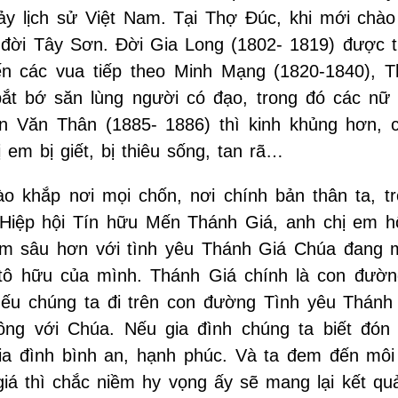
ảy lịch sử Việt Nam. Tại Thợ Đúc, khi mới chào 
 đời Tây Sơn. Đời Gia Long (1802- 1819) được t
n các vua tiếp theo Minh Mạng (1820-1840), Th
bắt bớ săn lùng người có đạo, trong đó các nữ
n Văn Thân (1885- 1886) thì kinh khủng hơn, 
em bị giết, bị thiêu sống, tan rã…
 khắp nơi mọi chốn, nơi chính bản thân ta, tr
m Hiệp hội Tín hữu Mến Thánh Giá, anh chị em 
âm sâu hơn với tình yêu Thánh Giá Chúa đang m
kitô hữu của mình. Thánh Giá chính là con đườ
ếu chúng ta đi trên con đường Tình yêu Thánh 
ông với Chúa. Nếu gia đình chúng ta biết đón
ia đình bình an, hạnh phúc. Và ta đem đến môi
giá thì chắc niềm hy vọng ấy sẽ mang lại kết qu