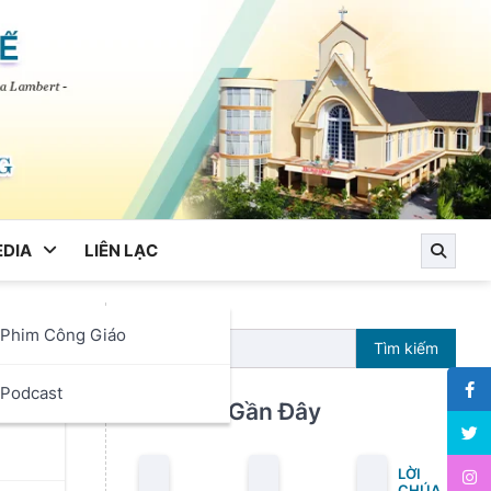
DIA
LIÊN LẠC
Phim Công Giáo
hia
Tìm kiếm
ọc
Podcast
Bài Viết Gần Đây
Giá
LỜI
CHÚA