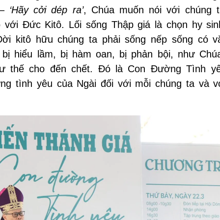
 –
‘Hãy cởi dép ra’
, Chúa muốn nói với chúng t
 với Đức Kitô. Lối sống Thập giá là chọn hy sinh
Đời kitô hữu chúng ta phải sống nếp sống có v
, bị hiểu lầm, bị hàm oan, bị phản bội, như Chú
hư thế cho đến chết. Đó là Con Đường Tình y
g tình yêu của Ngài đối với mỗi chúng ta và v