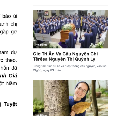
 bảo ủi
anh chị
 gặp gỡ
tham dự
c theo.
 hẳn đã
nh Giá
một Năm
ị Tuyệt