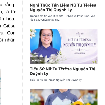
a rằng:
, là từ
ăn hóa.
a Giêsu
êu. Con
ới nhân