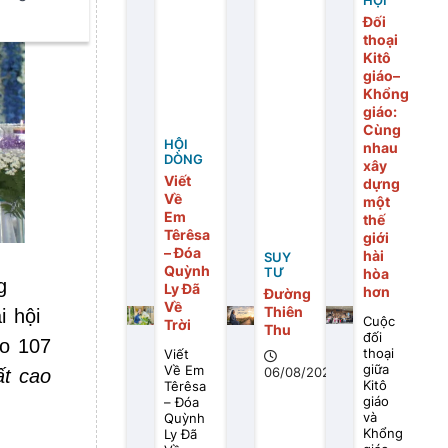
HỘI
Đối
thoại
Kitô
giáo–
Khổng
giáo:
Cùng
HỘI
nhau
DÒNG
xây
Viết
dựng
Về
một
Em
thế
Têrêsa
giới
– Đóa
hài
SUY
Quỳnh
TƯ
hòa
g
Ly Đã
hơn
Đường
Về
Thiên
i hội
Cuộc
Trời
Thu
đối
ho 107
thoại
Viết
giữa
Về Em
06/08/2026
ất cao
Kitô
Têrêsa
giáo
– Đóa
và
Quỳnh
Khổng
Ly Đã