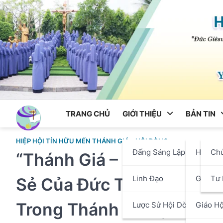
Skip
to
content
TRANG CHỦ
GIỚI THIỆU
BẢN TIN
HIỆP HỘI TÍN HỮU MẾN THÁNH GIÁ
HỘI DÒNG
Đấng Sáng Lập
Hội Dò
Ch
“Thánh Giá – Con Đường T
Linh Đạo
Giáo P
Tư 
Sẻ Của Đức Tổng Giám Mụ
Trong Thánh Lễ Đại Hội H
Lược Sử Hội Dòng
Giáo Hộ