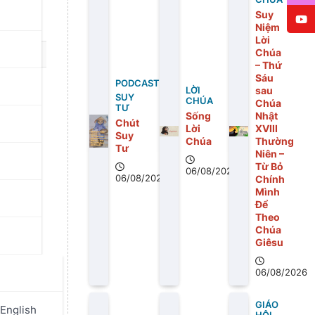
Suy
Niệm
Lời
Chúa
– Thứ
Sáu
PODCAST
sau
LỜI
SUY
CHÚA
Chúa
TƯ
Sống
Nhật
Chút
Lời
XVIII
Suy
Chúa
Thường
Tư
Niên –
Từ Bỏ
06/08/2026
06/08/2026
Chính
Mình
Để
Theo
Chúa
Giêsu
06/08/2026
GIÁO
English