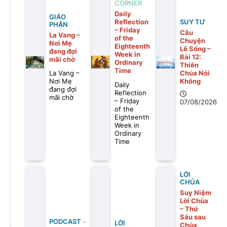
CORNER
Daily
GIÁO
Reflection
SUY TƯ
PHẬN
– Friday
Câu
La Vang –
of the
Chuyện
Nơi Mẹ
Eighteenth
Lẽ Sống –
đang đợi
Week in
Bài 12:
mãi chờ
Ordinary
Thiên
Time
Chúa Nói
La Vang –
Không
Nơi Mẹ
Daily
đang đợi
Reflection
mãi chờ
– Friday
07/08/2026
of the
Eighteenth
Week in
Ordinary
Time
LỜI
CHÚA
Suy Niệm
Lời Chúa
– Thứ
Sáu sau
PODCAST
LỜI
Chúa