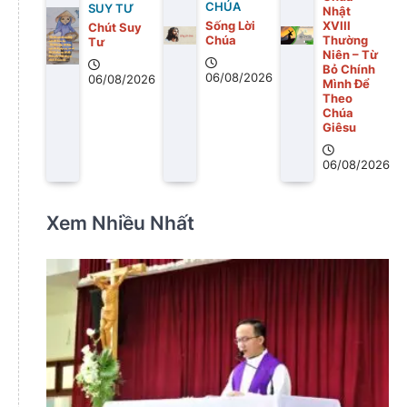
CHÚA
SUY TƯ
Nhật
Sống Lời
XVIII
Chút Suy
Chúa
Thường
Tư
Niên – Từ
Bỏ Chính
06/08/2026
06/08/2026
Mình Để
Theo
Chúa
Giêsu
06/08/2026
Xem Nhiều Nhất