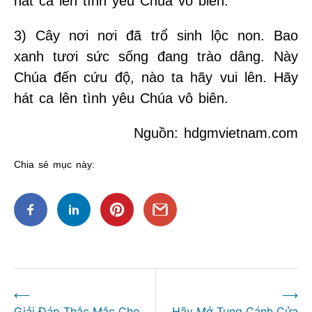
hát ca lên tình yêu Chúa vô biên.
3) Cây nơi nơi đã trổ sinh lộc non. Bao
xanh tươi sức sống đang trào dâng. Này
Chúa đến cứu độ, nào ta hãy vui lên. Hãy
hát ca lên tình yêu Chúa vô biên.
Nguồn: hdgmvietnam.com
Chia sẻ mục này:
Điều
⟵
⟶
hướng
Giải Đáp Thắc Mắc Cho
Hãy Mở Tung Cánh Cửa