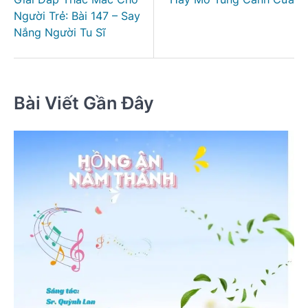
bài
Người Trẻ: Bài 147 – Say
viết
Nắng Người Tu Sĩ
Bài Viết Gần Đây