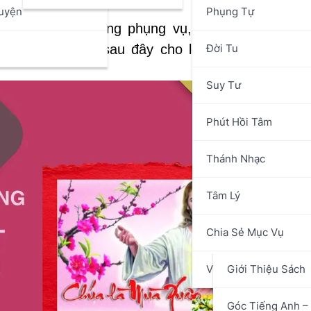
uyện
Phụng Tự
át cộng đồng trong phụng vụ, Ủy ban Thánh nh
n
Đời Tu
 những bài hát sau đây cho lễ mồng 1 tết Bín
Suy Tư
Phút Hồi Tâm
Thánh Nhạc
Tâm Lý
Chia Sẻ Mục Vụ
Văn Hóa Nghệ Thuật
Giới Thiệu Sách
Góc Tiếng Anh – 