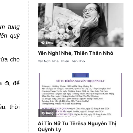
im tung
đến quỳ
rửa cho
 đi, để
u, thời