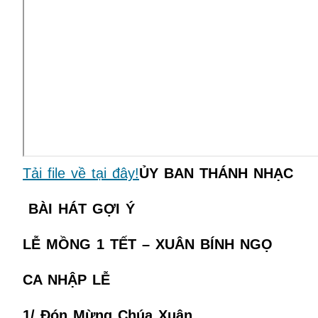
Tải file về tại đây!
ỦY BAN THÁNH NHẠC
BÀI HÁT GỢI Ý
LỄ MỒNG 1 TẾT – XUÂN BÍNH NGỌ
CA NHẬP LỄ
1/ Đón Mừng Chúa Xuân