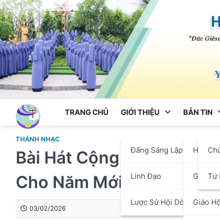
Skip
to
content
TRANG CHỦ
GIỚI THIỆU
BẢN TIN
THÁNH NHẠC
Đấng Sáng Lập
Hội Dò
Ch
Bài Hát Cộng Đồng Lễ Mồn
Linh Đạo
Giáo P
Tư 
Cho Năm Mới
Lược Sử Hội Dòng
Giáo Hộ
03/02/2026