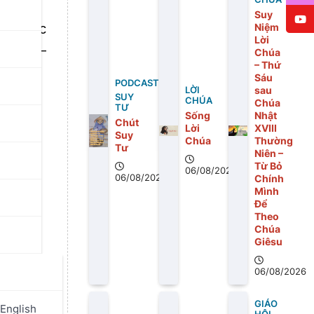
Suy
ạc trực
Niệm
Lời
h Ngọ –
Chúa
– Thứ
Sáu
PODCAST
sau
LỜI
SUY
CHÚA
Chúa
TƯ
Sống
Nhật
Chút
Lời
XVIII
Suy
Chúa
Thường
Tư
Niên –
Từ Bỏ
06/08/2026
06/08/2026
Chính
Mình
Để
Theo
Chúa
Giêsu
06/08/2026
GIÁO
English