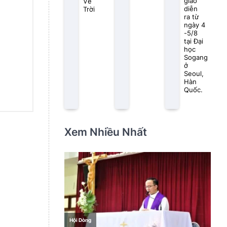
giáo
Về
diễn
Trời
ra từ
ngày 4
-5/8
tại Đại
học
Sogang
ở
Seoul,
Hàn
Quốc.
Xem Nhiều Nhất