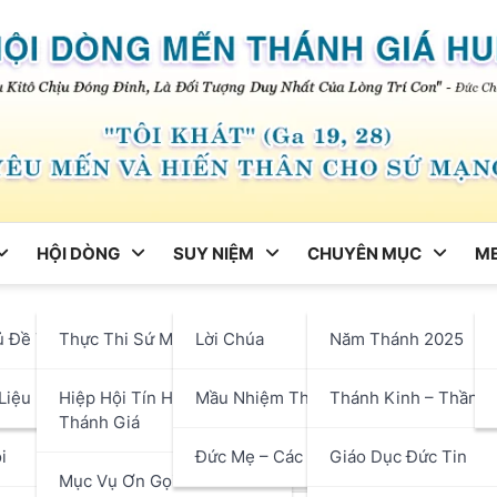
HỘI DÒNG
SUY NIỆM
CHUYÊN MỤC
ME
ng
ủ Đề Tháng
Thực Thi Sứ Mạng
Lời Chúa
Năm Thánh 2025
g 1 Tết Bính Ngọ – Cầu Bìn
hận
Liệu
Hiệp Hội Tín Hữu Mến
Mầu Nhiệm Thánh Giá
Thánh Kinh – Thần H
Thánh Giá
i
Đức Mẹ – Các Thánh
Giáo Dục Đức Tin
Mục Vụ Ơn Gọi