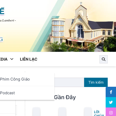
DIA
LIÊN LẠC
Phim Công Giáo
h An
Tìm kiếm
ọc
Podcast
Bài Viết Gần Đây
LỜI
CHÚA