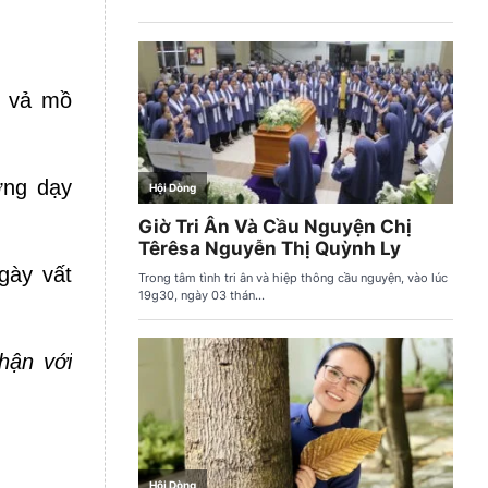
t vả mồ
ơng dạy
gày vất
hận với