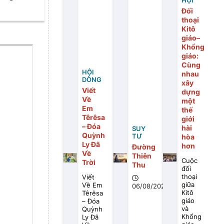
HỘI
Đối
thoại
Kitô
giáo–
Khổng
giáo:
Cùng
HỘI
nhau
DÒNG
xây
Viết
dựng
Về
một
Em
thế
Têrêsa
giới
– Đóa
hài
SUY
Quỳnh
TƯ
hòa
Ly Đã
hơn
Đường
Về
Thiên
Cuộc
Trời
Thu
đối
thoại
Viết
giữa
Về Em
06/08/2026
Kitô
Têrêsa
giáo
– Đóa
và
Quỳnh
Khổng
Ly Đã