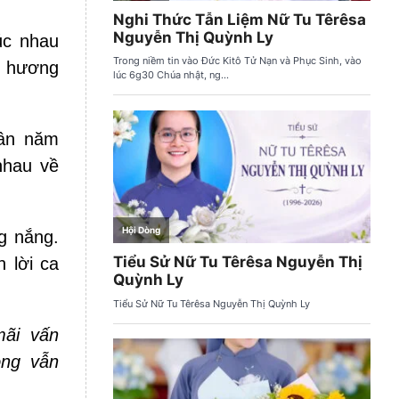
úc nhau
ê hương
uân năm
nhau về
g nắng.
 lời ca
mãi vấn
òng vẫn