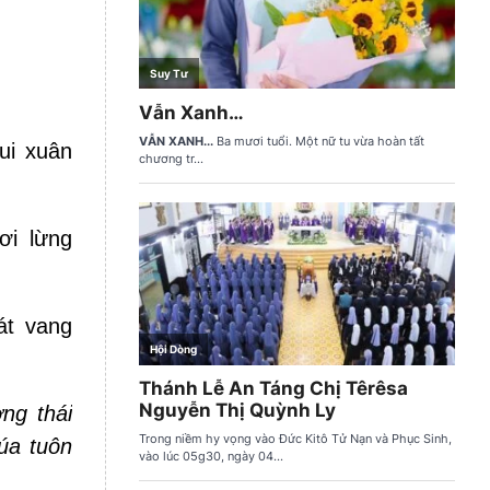
ui xuân
ơi lừng
át vang
ng thái
úa tuôn