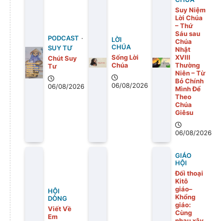
Suy Niệm
Lời Chúa
– Thứ
Sáu sau
PODCAST
LỜI
Chúa
CHÚA
SUY TƯ
Nhật
Sống Lời
XVIII
Chút Suy
Chúa
Thường
Tư
Niên – Từ
Bỏ Chính
06/08/2026
06/08/2026
Mình Để
Theo
Chúa
Giêsu
06/08/2026
GIÁO
HỘI
Đối thoại
Kitô
giáo–
HỘI
Khổng
DÒNG
giáo:
Viết Về
Cùng
Em
nhau xây