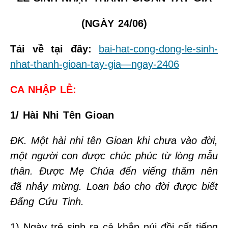
(NGÀY 24/06)
Tải về tại đây:
bai-hat-cong-dong-le-sinh-
nhat-thanh-gioan-tay-gia—ngay-2406
CA NHẬP LỄ:
1/ Hài Nhi Tên Gioan
ĐK. Một hài nhi tên Gioan khi chưa vào đời,
một người con được chúc phúc từ lòng mẫu
thân. Được Mẹ Chúa đến viếng thăm nên
đã nhảy mừng. Loan báo cho đời được biết
Đấng Cứu Tinh.
1) Ngày trẻ sinh ra cả khắp núi đồi cất tiếng