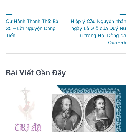
Điều
⟵
⟶
hướng
Cử Hành Thánh Thể: Bài
Hiệp ý Cầu Nguyện nhân
bài
35 – Lời Nguyện Dâng
ngày Lễ Giỗ của Quý Nữ
viết
Tiến
Tu trong Hội Dòng đã
Qua Đời
Bài Viết Gần Đây