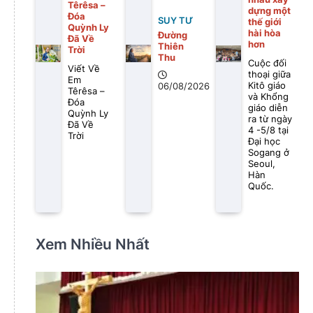
Têrêsa –
dựng một
Đóa
SUY TƯ
thế giới
Quỳnh Ly
hài hòa
Đường
Đã Về
hơn
Thiên
Trời
Thu
Cuộc đối
Viết Về
thoại giữa
Em
Kitô giáo
06/08/2026
Têrêsa –
và Khổng
Đóa
giáo diễn
Quỳnh Ly
ra từ ngày
Đã Về
4 -5/8 tại
Trời
Đại học
Sogang ở
Seoul,
Hàn
Quốc.
Xem Nhiều Nhất