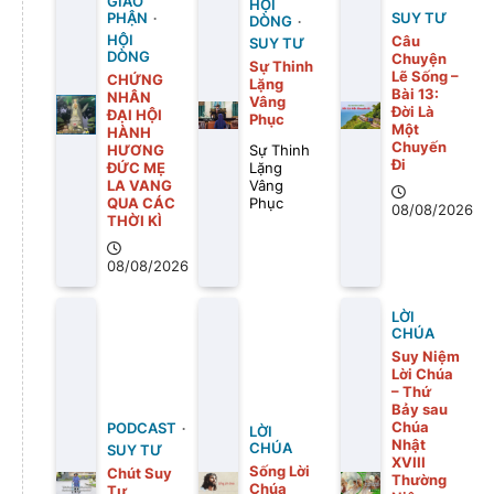
GIÁO
HỘI
PHẬN
SUY TƯ
DÒNG
HỘI
Câu
SUY TƯ
DÒNG
Chuyện
Sự Thinh
Lẽ Sống –
CHỨNG
Lặng
Bài 13:
NHÂN
Vâng
Ðời Là
ĐẠI HỘI
Phục
Một
HÀNH
Chuyến
HƯƠNG
Sự Thinh
Ði
ĐỨC MẸ
Lặng
LA VANG
Vâng
QUA CÁC
Phục
08/08/2026
THỜI KÌ
08/08/2026
LỜI
CHÚA
Suy Niệm
Lời Chúa
– Thứ
Bảy sau
Chúa
PODCAST
LỜI
Nhật
CHÚA
SUY TƯ
XVIII
Sống Lời
Chút Suy
Thường
Chúa
Tư