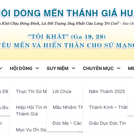
HỘI DÒNG
SUY NIỆM
CHUYÊN MỤC
ME
ng
ủ Đề Tháng
Thực Thi Sứ Mạng
Lời Chúa
Năm Thánh 2025
ói Với Đức Giáo Hoàng Lêô
hận
Liệu
Hiệp Hội Tín Hữu Mến
Mầu Nhiệm Thánh Giá
Thánh Kinh – Thần H
à Một Gia Đình
Thánh Giá
i
Đức Mẹ – Các Thánh
Giáo Dục Đức Tin
Mục Vụ Ơn Gọi