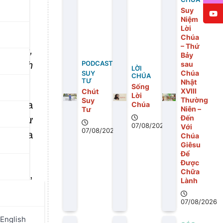
Suy
Niệm
Lời
Chúa
– Thứ
Vatican,
Bảy
uấn Anh
PODCAST
sau
LỜI
Chúa
SUY
CHÚA
TƯ
Nhật
Sống
XVIII
Chút
Lời
Thường
Suy
ình của
Chúa
Niên –
Tư
Đến
ở về từ
07/08/2026
Với
07/08/2026
ina
của
Chúa
Giêsu
Để
Được
Chữa
c hiện,
Lành
p thông
07/08/2026
 tại mộ
rong sứ
English