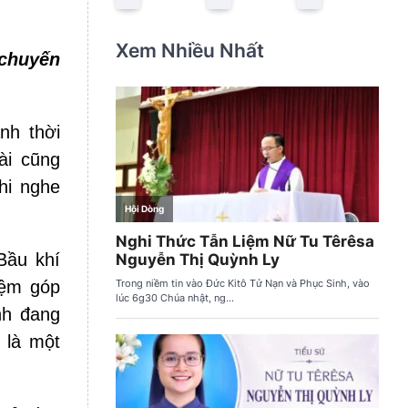
Xem Nhiều Nhất
chuyến
nh thời
ài cũng
hi nghe
Bầu khí
iệm góp
nh đang
 là một