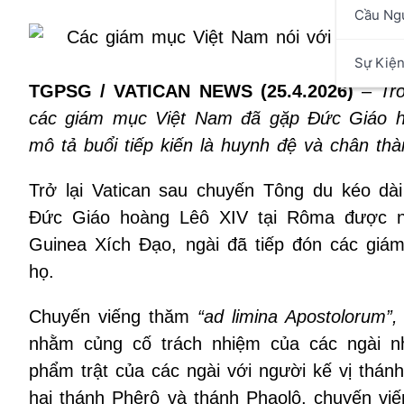
Cầu Ng
Sự Kiệ
TGPSG / VATICAN NEWS (25.4.2026)
–
Tr
các giám mục Việt Nam đã gặp Đức Giáo 
mô tả buổi tiếp kiến là huynh đệ và chân thà
Trở lại Vatican sau chuyến Tông du kéo dài
Đức Giáo hoàng Lêô XIV tại Rôma được nố
Guinea Xích Đạo, ngài đã tiếp đón các gi
họ.
Chuyến viếng thăm
“ad limina Apostolorum”
nhằm củng cố trách nhiệm của các ngài n
phẩm trật của các ngài với người kế vị thán
hai thánh Phêrô và thánh Phaolô, chuyến vi