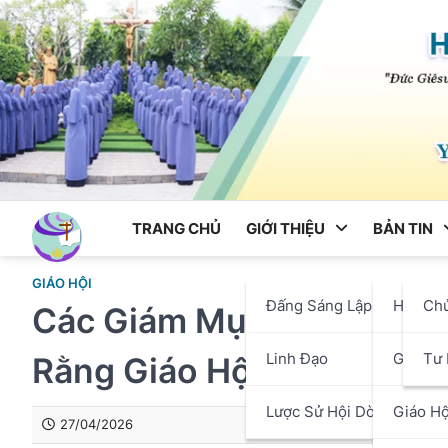
Skip
to
content
TRANG CHỦ
GIỚI THIỆU
BẢN TIN
GIÁO HỘI
Đấng Sáng Lập
Hội Dò
Ch
Các Giám Mục Việt Nam N
Linh Đạo
Giáo P
Tư 
Rằng Giáo Hội Việt Nam L
Lược Sử Hội Dòng
Giáo Hộ
27/04/2026