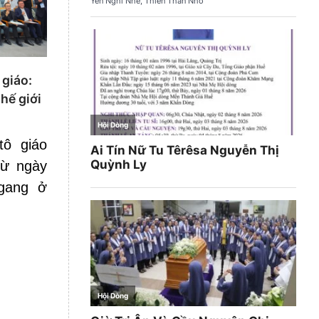
 giáo:
hế giới
tô giáo
từ ngày
ogang ở