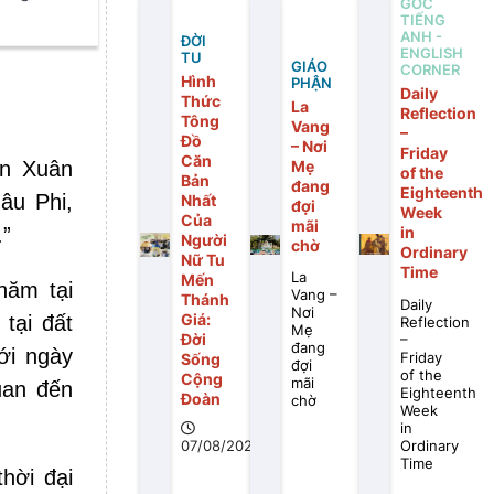
GÓC
TIẾNG
 vấn đề
ANH -
ĐỜI
ENGLISH
TU
GIÁO
CORNER
Hình
PHẬN
Daily
Thức
La
Reflection
Tông
Vang
–
Đồ
– Nơi
Friday
Căn
Mẹ
ận Xuân
of the
Bản
đang
Eighteenth
âu Phi,
Nhất
đợi
Week
Của
mãi
.”
in
Người
chờ
Ordinary
Nữ Tu
Time
La
Mến
năm tại
Vang –
Thánh
Daily
Nơi
Giá:
tại đất
Reflection
Mẹ
Đời
–
đang
ới ngày
Friday
Sống
đợi
of the
Cộng
mãi
uan đến
Eighteenth
Đoàn
chờ
Week
in
Ordinary
07/08/2026
Time
hời đại