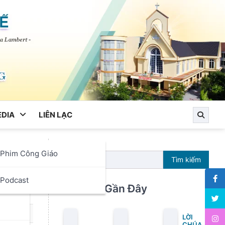
DIA
LIÊN LẠC
Phim Công Giáo
Tìm kiếm
ọc
Podcast
Bài Viết Gần Đây
LỜI
CHÚA