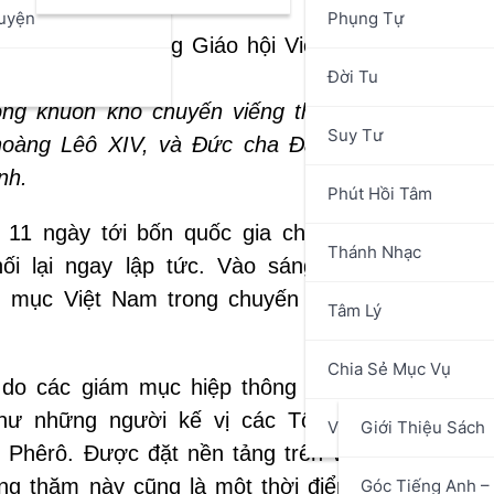
uyện
Phụng Tự
n
Đời Tu
ong khuôn khổ chuyến viếng thăm
ad limina
tại 
Suy Tư
hoàng Lêô XIV, và Đức cha Đa Minh Nguyễn T
nh.
Phút Hồi Tâm
 11 ngày tới bốn quốc gia châu Phi, chương tr
Thánh Nhạc
i lại ngay lập tức. Vào sáng hôm sau khi tr
ám mục Việt Nam trong chuyến viếng thăm
ad lim
Tâm Lý
Chia Sẻ Mục Vụ
,
do các giám mục hiệp thông với Tòa Thánh thự
hư những người kế vị các Tông đồ và sự hiệ
Văn Hóa Nghệ Thuật
Giới Thiệu Sách
h Phêrô. Được đặt nền tảng trên việc cầu nguyện
ếng thăm này cũng là một thời điểm quan trọng t
Góc Tiếng Anh – 