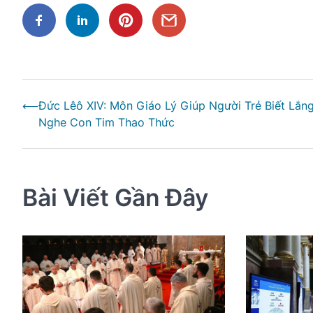
Điều
⟵
Đức Lêô XIV: Môn Giáo Lý Giúp Người Trẻ Biết Lắn
hướng
Nghe Con Tim Thao Thức
bài
viết
Bài Viết Gần Đây