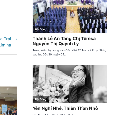
a Trái
⟶
Limina