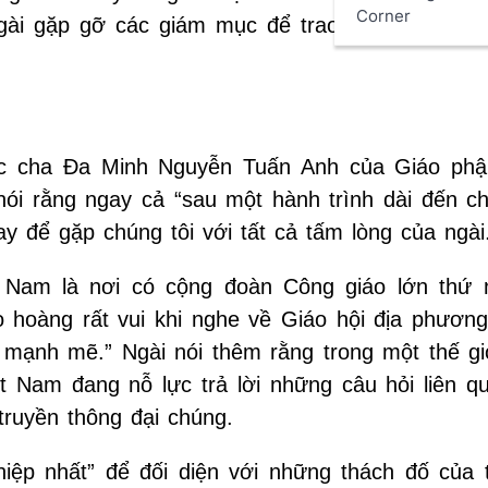
Corner
gài gặp gỡ các giám mục để trao đổi về những
Đức cha Đa Minh Nguyễn Tuấn Anh của Giáo ph
ói rằng ngay cả “sau một hành trình dài đến ch
y để gặp chúng tôi với tất cả tấm lòng của ngài
t Nam là nơi có cộng đoàn Công giáo lớn thứ 
hoàng rất vui khi nghe về Giáo hội địa phương 
 mạnh mẽ.” Ngài nói thêm rằng trong một thế gi
ệt Nam đang nỗ lực trả lời những câu hỏi liên q
 truyền thông đại chúng.
ệp nhất” để đối diện với những thách đố của t