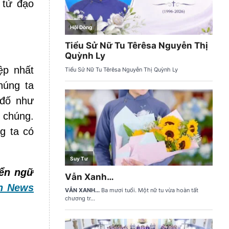
 tử đạo
ệp nhất
húng ta
 đố như
 chúng.
g ta có
ển ngữ
n News