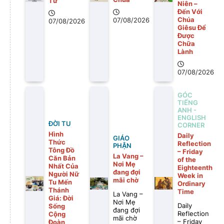
Tư
Niên –
Đến Với
Chúa
07/08/2026
07/08/2026
Giêsu Để
Được
Chữa
Lành
07/08/2026
GÓC
TIẾNG
ANH -
ENGLISH
ĐỜI TU
CORNER
Hình
Daily
GIÁO
Thức
Reflection
PHẬN
Tông Đồ
– Friday
La Vang –
Căn Bản
of the
Nơi Mẹ
Nhất Của
Eighteenth
đang đợi
Người Nữ
Week in
mãi chờ
Tu Mến
Ordinary
Thánh
Time
La Vang –
Giá: Đời
Nơi Mẹ
Daily
Sống
đang đợi
Reflection
Cộng
mãi chờ
– Friday
Đoàn