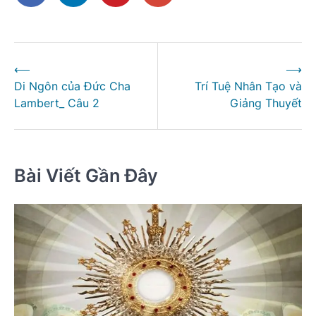
Điều
⟵
⟶
hướng
Di Ngôn của Đức Cha
Trí Tuệ Nhân Tạo và
bài
Lambert_ Câu 2
Giảng Thuyết
viết
Bài Viết Gần Đây