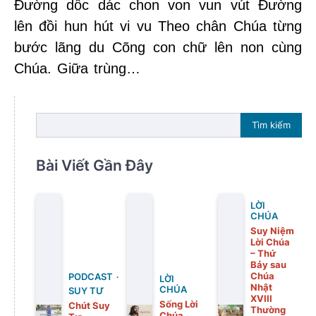
Đường dốc dác chon von vun vút Đường
lên đồi hun hút vi vu Theo chân Chúa từng
bước lãng du Cõng con chữ lên non cùng
Chúa. Giữa trùng…
Tìm kiếm
Bài Viết Gần Đây
LỜI
CHÚA
Suy Niệm
Lời Chúa
– Thứ
Bảy sau
Chúa
PODCAST
LỜI
Nhật
CHÚA
SUY TƯ
XVIII
Sống Lời
Chút Suy
Thường
Chúa