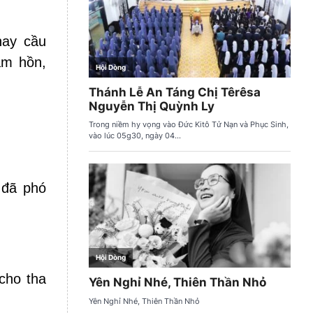
hay cầu
âm hồn,
 đã phó
cho tha