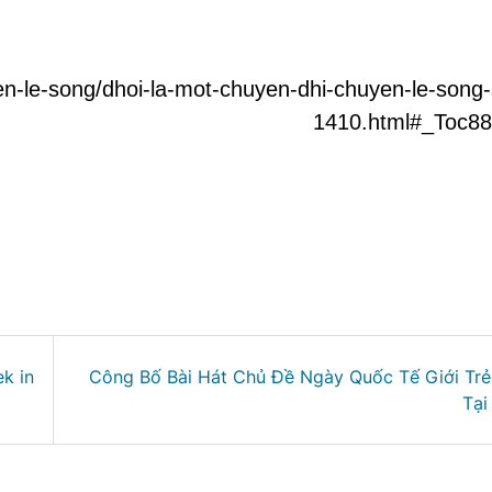
-le-song/dhoi-la-mot-chuyen-dhi-chuyen-le-song-
1410.html#_Toc8
k in
Công Bố Bài Hát Chủ Đề Ngày Quốc Tế Giới Tr
Tại