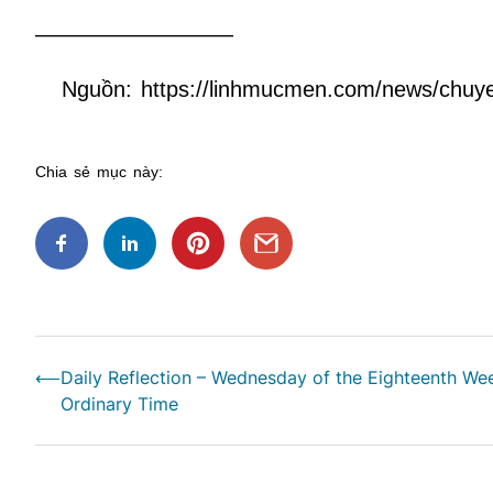
—————————
Nguồn: https://linhmucmen.com/news/chuyen
Chia sẻ mục này:
Điều
⟵
Daily Reflection – Wednesday of the Eighteenth Wee
hướng
Ordinary Time
bài
viết