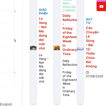
ANH -
ENGLISH
n rằng,
GIÁO
CORNER
PHẬN
Daily
La
SUY
Reflection
Vang
TƯ
–
– Nơi
Câu
iày”.
Friday
Mẹ
Chuyện
of the
đang
Lẽ
Eighteenth
đợi
h thiện
Sống
Week
mãi
– Bài
in
.
chờ
12:
Ordinary
Thiên
Time
La
Chúa
Vang –
Daily
Nói
Nơi
Reflection
Không
Mẹ
–
đang
t giây.
Friday
đợi
of the
07/08/2026
mãi
Eighteenth
chờ
Week
in
Ordinary
thí cho
Time
English