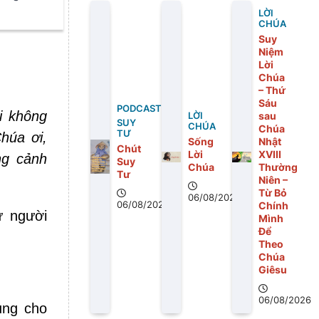
LỜI
 cả của
CHÚA
Suy
Niệm
Lời
Chúa
– Thứ
Sáu
PODCAST
i không
sau
LỜI
SUY
CHÚA
Chúa
TƯ
húa ơi,
Sống
Nhật
Chút
Lời
XVIII
ng cảnh
Suy
Chúa
Thường
Tư
Niên –
Từ Bỏ
06/08/2026
06/08/2026
Chính
ư người
Mình
Để
Theo
Chúa
Giêsu
06/08/2026
ung cho