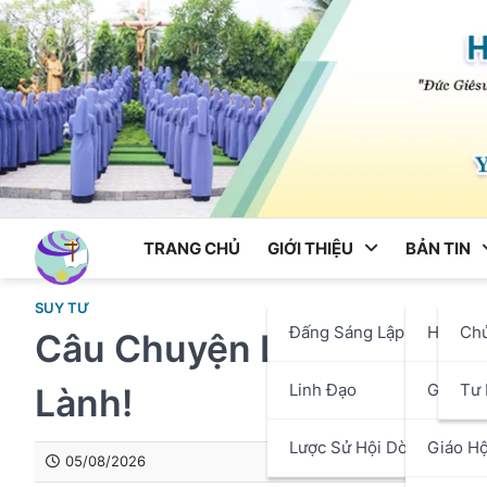
Skip
to
content
TRANG CHỦ
GIỚI THIỆU
BẢN TIN
SUY TƯ
Đấng Sáng Lập
Hội Dò
Ch
Câu Chuyện Lẽ Sống – Bà
Linh Đạo
Giáo P
Tư 
Lành!
Lược Sử Hội Dòng
Giáo Hộ
05/08/2026