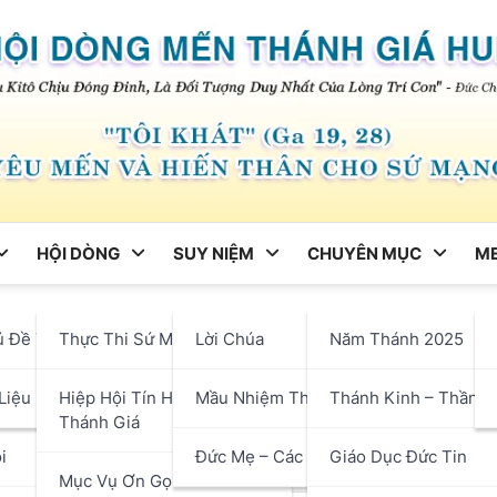
HỘI DÒNG
SUY NIỆM
CHUYÊN MỤC
ME
ng
ủ Đề Tháng
Thực Thi Sứ Mạng
Lời Chúa
Năm Thánh 2025
i 10: Các Con Hãy Nên Trọn
hận
Liệu
Hiệp Hội Tín Hữu Mến
Mầu Nhiệm Thánh Giá
Thánh Kinh – Thần H
Thánh Giá
i
Đức Mẹ – Các Thánh
Giáo Dục Đức Tin
Mục Vụ Ơn Gọi