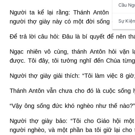
Cầu Ng
Người ta kể lại rằng: Thánh Antôn ẩn tu đ
Sự Kiệ
người thợ giày này có một đời sống đạo đức
Ðể trả lời câu hỏi: Đâu là bí quyết để nên t
Ngạc nhiên vô cùng, thánh Antôn hỏi vặn lạ
được. Tôi đây, tôi tưởng nghĩ đến Chúa từng
Người thợ giày giải thích: “Tôi làm việc 8 gi
Thánh Antôn vẫn chưa cho đó là cuộc sống lý
“Vậy ông sống đức khó nghèo như thế nào?”
Người thợ giày bảo: “Tôi cho Giáo hội một
người nghèo, và một phần ba tôi giữ lại cho t