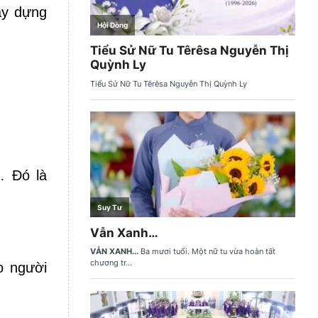
ây dựng
… Ðó là
o người