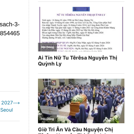
sach-3-
8854465
ẻ 2027
⟶
 Seoul