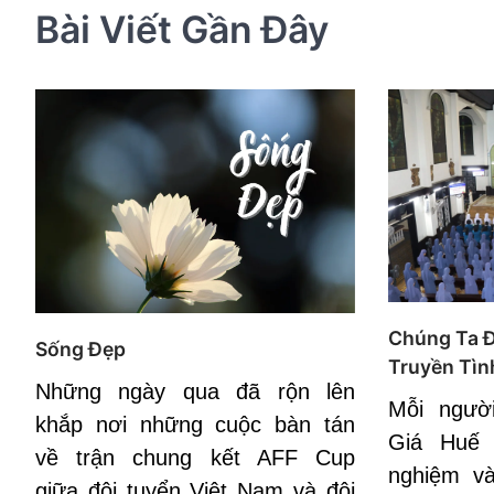
Bài Viết Gần Đây
Chúng Ta 
Sống Đẹp
Truyền Tìn
Những ngày qua đã rộn lên
Mỗi ngườ
khắp nơi những cuộc bàn tán
Giá Huế
về trận chung kết AFF Cup
nghiệm v
giữa đội tuyển Việt Nam và đội