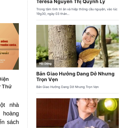
Diện
ư Thứ
ột nhà
 hoàng
ển sách