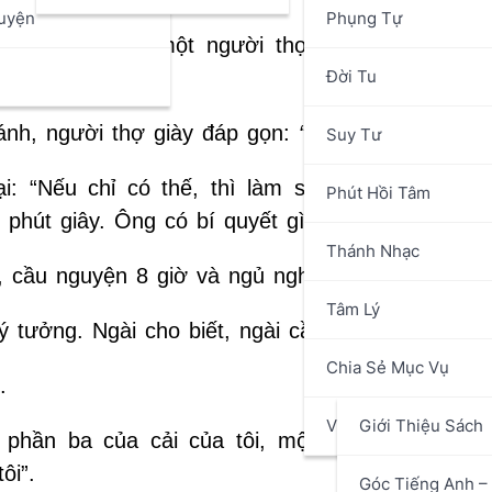
uyện
Phụng Tự
ã tìm đến gặp một người thợ giày, vì nghe đồ
n
Đời Tu
 lạ thường.
hánh, người thợ giày đáp gọn:
“Tôi chỉ biết đóng g
Suy Tư
i: “Nếu chỉ có thế, thì làm sao mà gọi là thán
Phút Hồi Tâm
 phút giây. Ông có bí quyết gì khác nữa không?”
Thánh Nhạc
ờ, cầu nguyện 8 giờ và ngủ nghỉ 8 giờ”.
Tâm Lý
 tưởng. Ngài cho biết, ngài cầu nguyện từng phú
Chia Sẻ Mục Vụ
.
Văn Hóa Nghệ Thuật
Giới Thiệu Sách
 phần ba của cải của tôi, một phần ba tôi bố 
ôi”.
Góc Tiếng Anh – 