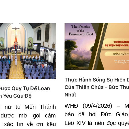
Thực Hành Sống Sự Hiện 
Của Thiên Chúa – Bức Th
Được Quy Tụ Để Loan
Nhất
h Yêu Cứu Độ
WHĐ (09/4/2026) – M
i nữ tu Mến Thánh
báo đã hỏi Đức Giáo
 được mời gọi cảm
Lêô XIV là nên đọc quy
à xác tín về ơn kêu