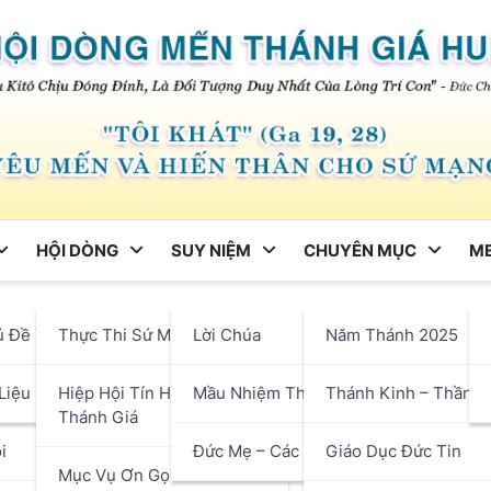
HỘI DÒNG
SUY NIỆM
CHUYÊN MỤC
ME
ng
ủ Đề Tháng
Thực Thi Sứ Mạng
Lời Chúa
Năm Thánh 2025
mbert_Câu 20
hận
Liệu
Hiệp Hội Tín Hữu Mến
Mầu Nhiệm Thánh Giá
Thánh Kinh – Thần H
Thánh Giá
i
Đức Mẹ – Các Thánh
Giáo Dục Đức Tin
Mục Vụ Ơn Gọi