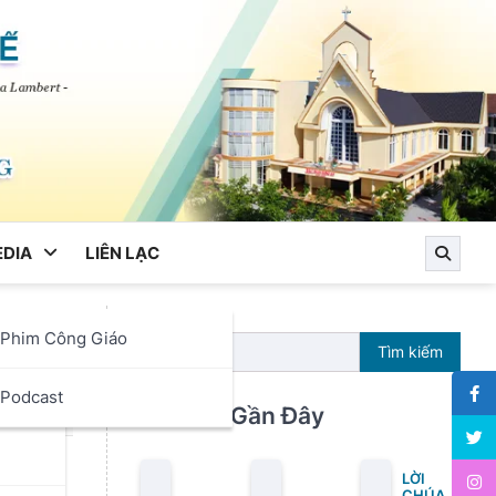
DIA
LIÊN LẠC
Phim Công Giáo
Tìm kiếm
ọc
Podcast
Bài Viết Gần Đây
LỜI
CHÚA