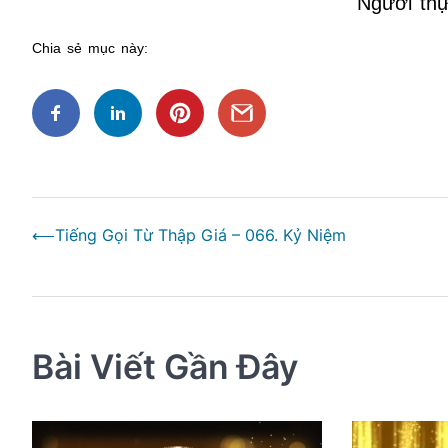
Người thự
Chia sẻ mục này:
Điều
⟵
Tiếng Gọi Từ Thập Giá – 066. Kỷ Niệm
hướng
bài
viết
Bài Viết Gần Đây