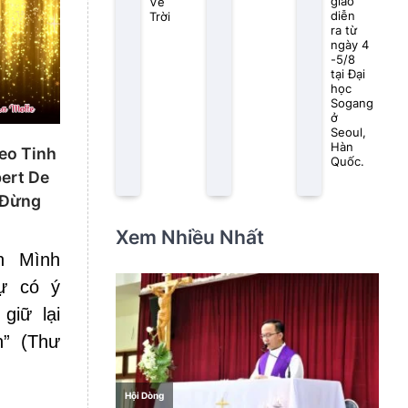
giáo
Về
diễn
Trời
ra từ
ngày 4
-5/8
tại Đại
học
Sogang
ở
Seoul,
Hàn
eo Tinh
Quốc.
ert De
. Đừng
Xem Nhiều Nhất
h Mình
ự có ý
giữ lại
n” (Thư