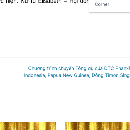
c hiện: Nữ tu Êlisabeth – Hội dòng Mến Thánh 
Corner
Chương trình chuyến Tông du của ĐTC Phanxi
Indonesia, Papua New Guinea, Đông Timor, Sin