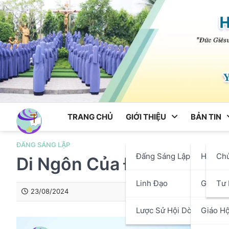
Skip
to
content
TRANG CHỦ
GIỚI THIỆU
BẢN TIN
ĐẤNG SÁNG LẬP
Đấng Sáng Lập
Hội Dò
Ch
Di Ngôn Của Đức Cha La
Linh Đạo
Giáo P
Tư 
23/08/2024
Lược Sử Hội Dòng
Giáo Hộ
Trình