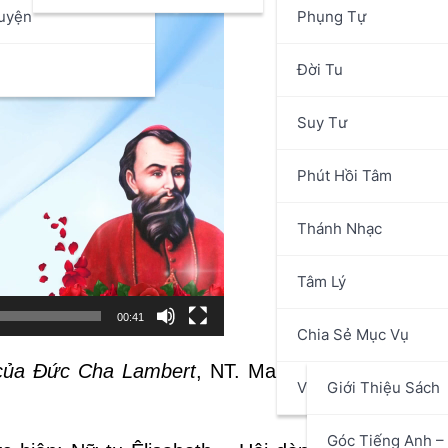
uyện
Phụng Tự
n
Đời Tu
Suy Tư
Phút Hồi Tâm
Thánh Nhạc
Tâm Lý
00:41
Chia Sẻ Mục Vụ
của Đức Cha Lambert
, NT. Marie Fiat Tuyết Mai
Văn Hóa Nghệ Thuật
Giới Thiệu Sách
C
Góc Tiếng Anh – 