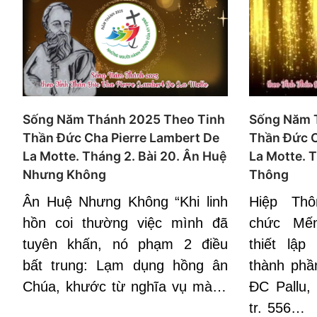
Sống Năm Thánh 2025 Theo Tinh
Sống Năm 
Thần Đức Cha Pierre Lambert De
Thần Đức C
La Motte. Tháng 2. Bài 20. Ân Huệ
La Motte. T
Nhưng Không
Thông
Ân Huệ Nhưng Không “Khi linh
Hiệp Th
hồn coi thường việc mình đã
chức Mế
tuyên khấn, nó phạm 2 điều
thiết lậ
bất trung: Lạm dụng hồng ân
thành phầ
Chúa, khước từ nghĩa vụ mà…
ĐC Pallu,
tr. 556…