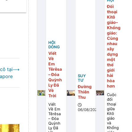
Giá Huế
HỘI
Đối
thoại
Kitô
giáo–
Khổng
giáo:
Cùng
HỘI
nhau
DÒNG
xây
Viết
dựng
Về
một
Em
thế
cô tại
⟶
Têrêsa
giới
– Đóa
hài
gapore
SUY
Quỳnh
TƯ
hòa
Ly Đã
hơn
Đường
Về
Thiên
Cuộc
Trời
Thu
đối
thoại
Viết
giữa
Về Em
06/08/2026
Kitô
Têrêsa
giáo
– Đóa
và
Quỳnh
Khổng
Ly Đã