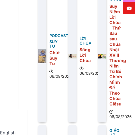
Suy
Niệm
Lời
Chúa
– Thứ
Sáu
PODCAST
sau
LỜI
SUY
CHÚA
Chúa
TƯ
Sống
Nhật
Chút
Lời
XVIII
Suy
Chúa
Thường
Tư
Niên –
Từ Bỏ
06/08/2026
06/08/2026
Chính
Mình
Để
Theo
Chúa
Giêsu
, MTG –
06/08/2026
hủ biên
GIÁO
English