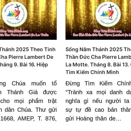
Sống Năm Thánh 2025 Th
Thánh 2025 Theo Tinh
Thần Đức Cha Pierre Lamb
ha Pierre Lambert De
La Motte. Tháng 8. Bài 13
háng 9. Bài 16. Hiệp
Tìm Kiếm Chính Mình
Đừng Tìm Kiếm Chín
ông Chúa muốn tổ
“Tránh xa mọi danh d
n Thánh Giá được
nghĩa gì nếu người ta 
p cho mọi phẩm trật
sự tự đề cao bản thâ
n dân Chúa. Thư gửi
gửi Hoàng thân de…
 1668, AMEP, T. 876,