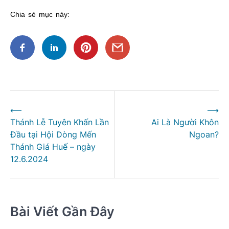
Chia sẻ mục này:
Điều
⟵
⟶
hướng
Thánh Lễ Tuyên Khấn Lần
Ai Là Người Khôn
bài
Đầu tại Hội Dòng Mến
Ngoan?
viết
Thánh Giá Huế – ngày
12.6.2024
Bài Viết Gần Đây