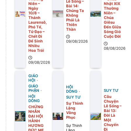
Lẽ Sống –
Niên –
Nhật XIX
Bài 14:
Ngày
Thường
Chúng Ta
10/8 –
Niên –
Không
Thánh
Chúa
Phải Là
Laurensô,
Giêsu
Thiên
Phó Tế,
Đến Giữa
Thần
Tử Đạo –
Sóng Gió
Chết Đi
Cuộc Đời
Để Sinh
09/08/2026
Nhiều
08/08/2026
Hoa Trái
09/08/2026
GIÁO
HỘI
GIÁO
HỘI
PHẬN
SUY TƯ
DÒNG
HỘI
Câu
SUY TƯ
DÒNG
Chuyện
Sự Thinh
Lẽ Sống –
CHỨNG
Lặng
Bài 13:
NHÂN
Vâng
Ðời Là
ĐẠI HỘI
Phục
Một
HÀNH
Chuyến
HƯƠNG
Sự Thinh
Ði
ĐỨC MẸ
Lặng