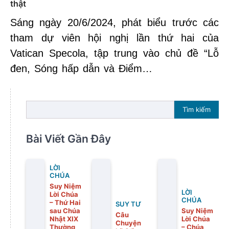
thật
Sáng ngày 20/6/2024, phát biểu trước các
tham dự viên hội nghị lần thứ hai của
Vatican Specola, tập trung vào chủ đề “Lỗ
đen, Sóng hấp dẫn và Điểm…
Tìm kiếm
Bài Viết Gần Đây
LỜI
CHÚA
Suy Niệm
LỜI
Lời Chúa
CHÚA
– Thứ Hai
SUY TƯ
sau Chúa
Suy Niệm
Câu
Nhật XIX
Lời Chúa
Chuyện
Thường
– Chúa