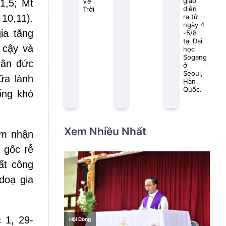
giáo
Về
1,5; Mt
diễn
Trời
10,11).
ra từ
ngày 4
ia tăng
-5/8
tại Đại
 cậy và
học
Sogang
hân đức
ở
Seoul,
ữa lành
Hàn
Quốc.
ống khó
Xem Nhiều Nhất
ảm nhận
 gốc rễ
ất công
doạ gia
 1, 29-