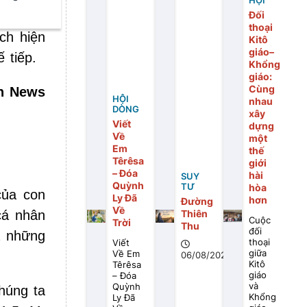
HỘI
Đối
ng tháng
thoại
ch hiện
Kitô
giáo–
 tiếp.
Khổng
giáo:
Cùng
an News
HỘI
nhau
DÒNG
xây
Viết
dựng
Về
một
Em
thế
Têrêsa
giới
– Đóa
hài
SUY
Quỳnh
TƯ
hòa
của con
Ly Đã
hơn
Đường
Về
Thiên
cá nhân
Cuộc
Trời
Thu
đối
à những
thoại
Viết
giữa
Về Em
06/08/2026
Kitô
Têrêsa
giáo
– Đóa
và
Quỳnh
húng ta
Khổng
Ly Đã