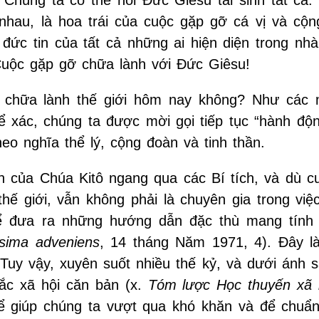
 Chúng ta có thể nói Đức Giêsu tái sinh tất cả.
i nhau, là hoa trái của cuộc gặp gỡ cá vị và cộn
đức tin của tất cả những ai hiện diện trong nhà,
uộc gặp gỡ chữa lành với Đức Giêsu!
n chữa lành thế giới hôm nay không? Như các
hể xác, chúng ta được mời gọi tiếp tục “hành độ
o nghĩa thể lý, cộng đoàn và tinh thần.
h của Chúa Kitô ngang qua các Bí tích, và dù c
hế giới, vẫn không phải là chuyên gia trong việ
hể đưa ra những hướng dẫn đặc thù mang tính 
sima adveniens
, 14 tháng Năm 1971, 4). Đây l
 Tuy vậy, xuyên suốt nhiều thế kỷ, và dưới ánh 
ắc xã hội căn bản (x.
Tóm lược Học thuyến xã 
ể giúp chúng ta vượt qua khó khăn và để chuẩn