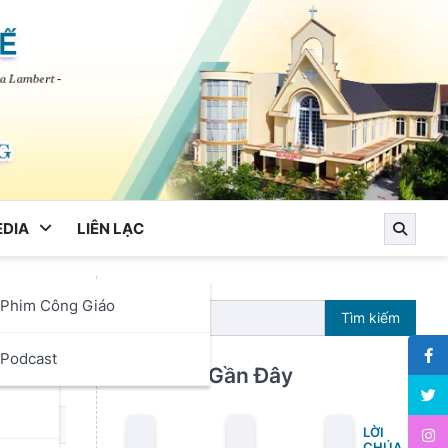
DIA
LIÊN LẠC
Phim Công Giáo
ng
Tìm kiếm
ọc
Podcast
Bài Viết Gần Đây
LỜI
CHÚA