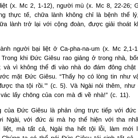
liệt (x. Mc 2, 1-12), người mù (x. Mc 8, 22-26; 
ng thực tế, chữa lành không chỉ là bệnh thể lý
 lành trở lại với cộng đoàn, được giải thoát kh
ành người bại liệt ở Ca-pha-na-um (x. Mc 2,1-1
. Trong khi Đức Giêsu rao giảng ở trong nhà, bố
u; và vì không thể đi vào nhà do đám đông chật 
trước mặt Đức Giêsu. “Thấy họ có lòng tin như v
ược tha tội rồi.’” (c. 5). Và Ngài nói thêm, như
vác lấy chõng của con mà đi về nhà!” (c. 11).
g của Đức Giêsu là phản ứng trực tiếp với đức 
i Ngài, với đức ái mà họ thể hiện với tha nh
liệt, mà tất cả, Ngài tha hết tội lỗi, làm mới l