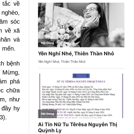
 tắc về
 nghèo,
hăm sóc
m về xã
nhân và
c mến.
ch bệnh
n Mừng,
hám phá
ệc chữa
em, như
 đầy hy
3).