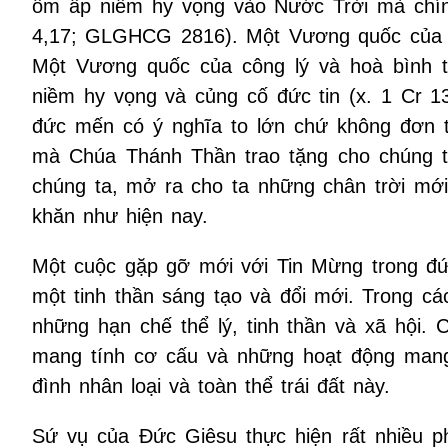
ôm ấp niềm hy vọng vào Nước Trời mà chính
4,17; GLGHCG 2816). Một Vương quốc của ch
Một Vương quốc của công lý và hoà bình th
niềm hy vọng và củng cố đức tin (x. 1 Cr 13
đức mến có ý nghĩa to lớn chứ không đơn t
mà Chúa Thánh Thần trao tặng cho chúng 
chúng ta, mở ra cho ta những chân trời mới
khăn như hiện nay.
Một cuộc gặp gỡ mới với Tin Mừng trong đứ
một tinh thần sáng tạo và đổi mới. Trong c
những hạn chế thể lý, tinh thần và xã hội.
mang tính cơ cấu và những hoạt động mang 
đình nhân loại và toàn thể trái đất này.
Sứ vụ của Đức Giêsu thực hiện rất nhiều ph