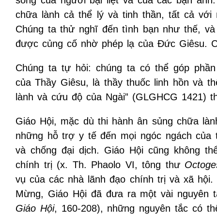
sống của người bại liệt và của các bạn anh.
chữa lành cả thể lý và tinh thần, tất cả vớ
Chúng ta thử nghĩ đến tình bạn như thế, và 
được củng cố nhờ phép lạ của Đức Giêsu. C
Chúng ta tự hỏi: chúng ta có thể góp phầ
của Thầy Giêsu, là thầy thuốc linh hồn và t
lành và cứu độ của Ngài” (GLGHCG 1421) the
Giáo Hội, mặc dù thi hành ân sủng chữa làn
những hỗ trợ y tế đến mọi ngóc ngách của t
và chống đại dịch. Giáo Hội cũng không t
chính trị (x. Th. Phaolo VI, tông thư
Octoge
vụ của các nhà lãnh đạo chính trị và xã hội.
Mừng, Giáo Hội đã đưa ra một vài nguyên t
Giáo Hội
, 160-208), những nguyên tắc có th