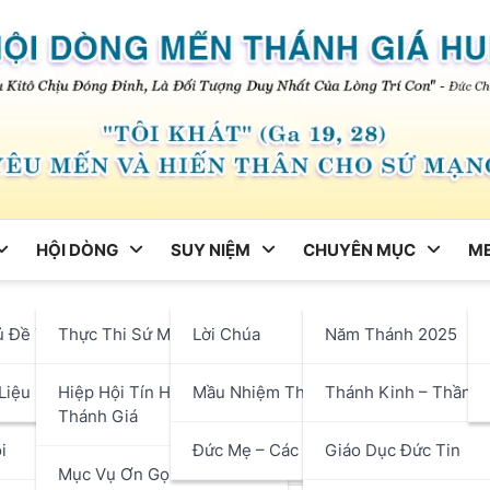
HỘI DÒNG
SUY NIỆM
CHUYÊN MỤC
ME
ng
ủ Đề Tháng
Thực Thi Sứ Mạng
Lời Chúa
Năm Thánh 2025
ng hoảng cần kiên vững tro
hận
Liệu
Hiệp Hội Tín Hữu Mến
Mầu Nhiệm Thánh Giá
Thánh Kinh – Thần H
Thánh Giá
i
Đức Mẹ – Các Thánh
Giáo Dục Đức Tin
Mục Vụ Ơn Gọi