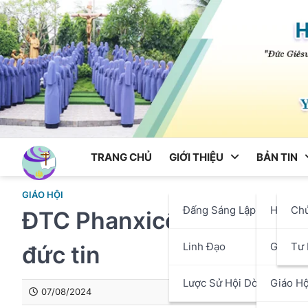
Skip
to
content
TRANG CHỦ
GIỚI THIỆU
BẢN TIN
GIÁO HỘI
Đấng Sáng Lập
Hội Dò
Ch
ĐTC Phanxicô: Trong khủ
Linh Đạo
Giáo P
Tư 
đức tin
Lược Sử Hội Dòng
Giáo Hộ
07/08/2024