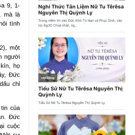
Ga 9, 1-
, mà là
ỏi tình
2), một
n người
kín, họ
ậy, Đức
 dấu chỉ
tin của
ân. Đức
ại cuộc