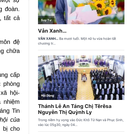
 Một sự
g đoàn.
 tất cả
 môn đệ
ng chữa
ung cấp
c phòng
xã hội-
à nhiệm
sáng Tin
hội của
 bị cho