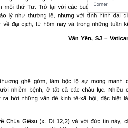
Corner
n mỗi thứ Tư. Trở lại với các buổi tiếp kiến tro
áo lý như thường lệ, nhưng với tình hình đại dị
 về đại dịch, từ hôm nay và trong những tuần kế
Văn Yên, SJ – Vatic
n thương ghê gớm, làm bộc lộ sự mong manh 
gười nhiễm bệnh, ở tất cả các châu lục. Nhiều 
 ra bởi những vấn đề kinh tế-xã hội, đặc biệt l
ề Chúa Giêsu (x. Dt 12,2) và với đức tin này, c