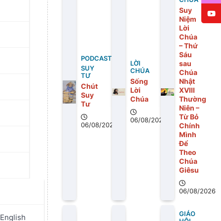
Suy
Niệm
Lời
Chúa
– Thứ
Sáu
PODCAST
sau
LỜI
SUY
CHÚA
Chúa
TƯ
Sống
Nhật
Chút
Lời
XVIII
Suy
Chúa
Thường
Tư
Niên –
Từ Bỏ
06/08/2026
06/08/2026
Chính
Mình
Để
Theo
Chúa
Giêsu
06/08/2026
GIÁO
English
ánh Cha