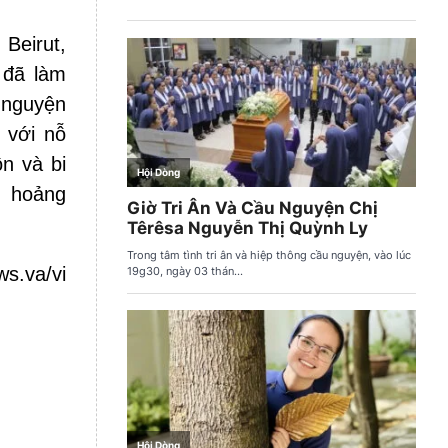
Beirut,
 đã làm
 nguyện
 với nỗ
ồn và bi
g hoảng
s.va/vi