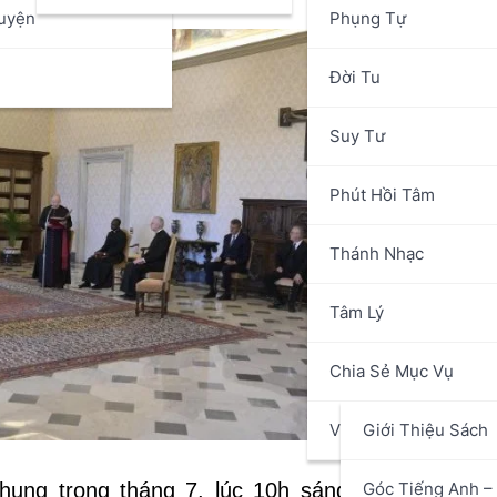
uyện
Phụng Tự
n
Đời Tu
Suy Tư
Phút Hồi Tâm
Thánh Nhạc
Tâm Lý
Chia Sẻ Mục Vụ
Văn Hóa Nghệ Thuật
Giới Thiệu Sách
Góc Tiếng Anh – 
chung trong tháng 7, lúc 10h sáng 5/8, Đức Th