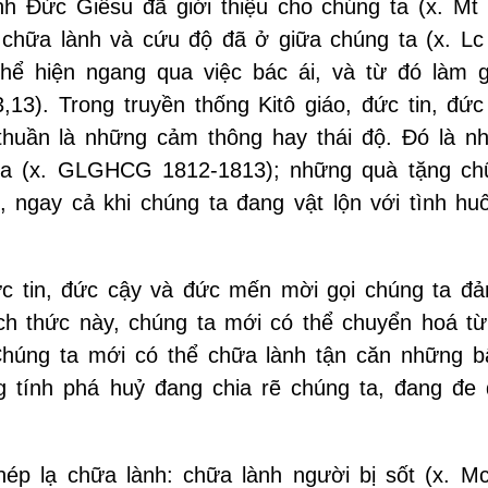
 Đức Giêsu đã giới thiệu cho chúng ta (x. Mt 
ữa lành và cứu độ đã ở giữa chúng ta (x. Lc 
ể hiện ngang qua việc bác ái, và từ đó làm g
,13). Trong truyền thống Kitô giáo, đức tin, đức
huần là những cảm thông hay thái độ. Đó là n
ta (x. GLGHCG 1812-1813); những quà tặng ch
, ngay cả khi chúng ta đang vật lộn với tình hu
c tin, đức cậy và đức mến mời gọi chúng ta đ
ách thức này, chúng ta mới có thể chuyển hoá từ
 Chúng ta mới có thể chữa lành tận căn những b
tính phá huỷ đang chia rẽ chúng ta, đang đe 
ép lạ chữa lành: chữa lành người bị sốt (x. Mc