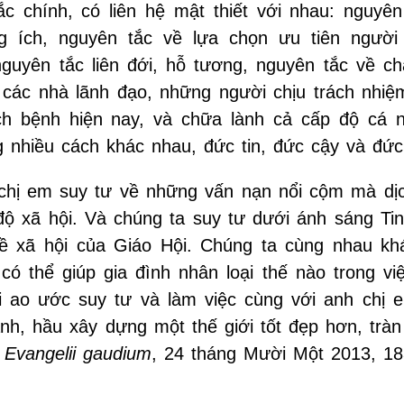
ắc chính, có liên hệ mật thiết với nhau: nguyên
 ích, nguyên tắc về lựa chọn ưu tiên người
nguyên tắc liên đới, hỗ tương, nguyên tắc về c
các nhà lãnh đạo, những người chịu trách nhiệ
dịch bệnh hiện nay, và chữa lành cả cấp độ cá 
g nhiều cách khác nhau, đức tin, đức cậy và đứ
h chị em suy tư về những vấn nạn nổi cộm mà dị
độ xã hội. Và chúng ta suy tư dưới ánh sáng Ti
về xã hội của Giáo Hội. Chúng ta cùng nhau k
có thể giúp gia đình nhân loại thế nào trong vi
ôi ao ước suy tư và làm việc cùng với anh chị 
, hầu xây dựng một thế giới tốt đẹp hơn, tràn
n
Evangelii gaudium
, 24 tháng Mười Một 2013, 18