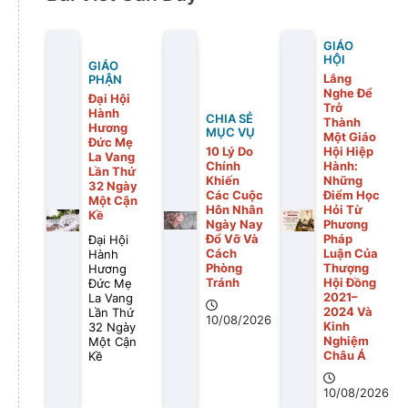
GIÁO
HỘI
GIÁO
Lắng
PHẬN
Nghe Để
Đại Hội
Trở
Hành
CHIA SẺ
Thành
Hương
MỤC VỤ
Một Giáo
Đức Mẹ
10 Lý Do
Hội Hiệp
La Vang
Chính
Hành:
Lần Thứ
Khiến
Những
32 Ngày
Các Cuộc
Điểm Học
Một Cận
Hôn Nhân
Hỏi Từ
Kề
Ngày Nay
Phương
Đổ Vỡ Và
Pháp
Đại Hội
Cách
Luận Của
Hành
Phòng
Thượng
Hương
Tránh
Hội Đồng
Đức Mẹ
2021–
La Vang
2024 Và
Lần Thứ
10/08/2026
Kinh
32 Ngày
Nghiệm
Một Cận
Châu Á
Kề
10/08/2026