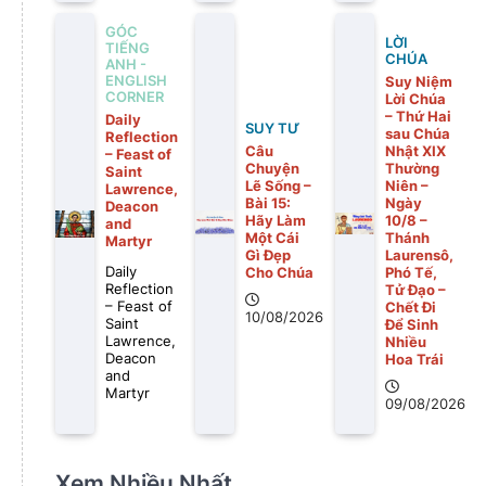
GÓC
LỜI
TIẾNG
CHÚA
ANH -
Suy Niệm
ENGLISH
CORNER
Lời Chúa
– Thứ Hai
Daily
SUY TƯ
sau Chúa
Reflection
Nhật XIX
Câu
– Feast of
Thường
Chuyện
Saint
Niên –
Lẽ Sống –
Lawrence,
Ngày
Bài 15:
Deacon
10/8 –
Hãy Làm
and
Thánh
Một Cái
Martyr
Laurensô,
Gì Ðẹp
Phó Tế,
Daily
Cho Chúa
Tử Đạo –
Reflection
Chết Đi
– Feast of
10/08/2026
Để Sinh
Saint
Nhiều
Lawrence,
Hoa Trái
Deacon
and
Martyr
09/08/2026
Xem Nhiều Nhất