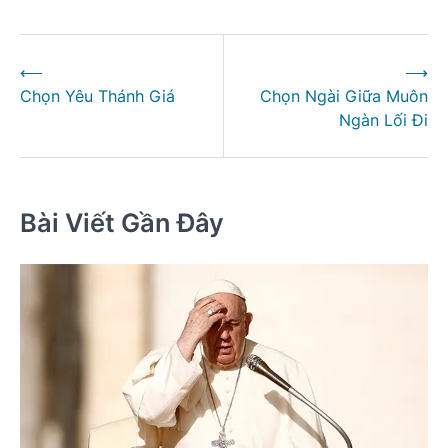
Điều
⟵
⟶
hướng
Chọn Yêu Thánh Giá
Chọn Ngài Giữa Muôn
bài
Ngàn Lối Đi
viết
Bài Viết Gần Đây