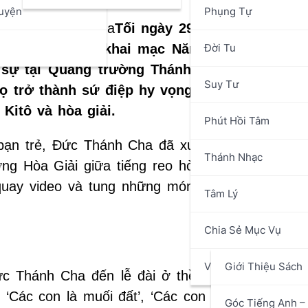
uyện
Phụng Tự
Tối ngày 29/7/2025, vào cuố
n
Đời Tu
 và chính thức khai mạc Năm Thánh Giới tr
 sự tại Quảng trường Thánh Phêrô, Đức Thá
Suy Tư
ọ trở thành sứ điệp hy vọng cho thế giới, tr
Kitô và hòa giải.
Phút Hồi Tâm
ạn trẻ, Đức Thánh Cha đã xuất hiện trên chiếc
Thánh Nhạc
ng Hòa Giải giữa tiếng reo hò phấn khích của 
h quay video và tung những món quà về phía Đứ
Tâm Lý
Chia Sẻ Mục Vụ
Văn Hóa Nghệ Thuật
Giới Thiệu Sách
Đức Thánh Cha đến lễ đài ở thềm Đền thờ Thán
 ‘Các con là muối đất’, ‘Các con là ánh sáng thế
Góc Tiếng Anh – 