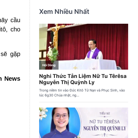
Xem Nhiều Nhất
hãy cầu
tô, cho
 sẽ gặp
an News