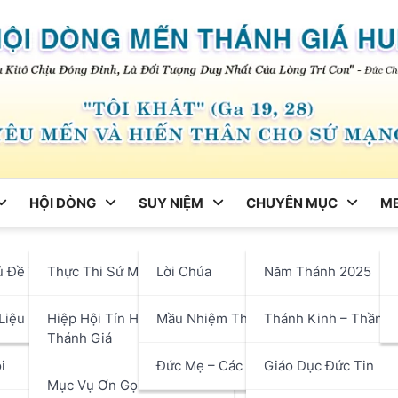
HỘI DÒNG
SUY NIỆM
CHUYÊN MỤC
ME
ng
ủ Đề Tháng
Thực Thi Sứ Mạng
Lời Chúa
Năm Thánh 2025
ác Bạn Trẻ: Các Con Là Ánh
hận
Liệu
Hiệp Hội Tín Hữu Mến
Mầu Nhiệm Thánh Giá
Thánh Kinh – Thần H
u Vang Cho Hòa Bình Thế Gi
Thánh Giá
i
Đức Mẹ – Các Thánh
Giáo Dục Đức Tin
Mục Vụ Ơn Gọi