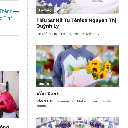
 Thành
⟶
c Tin?
hống