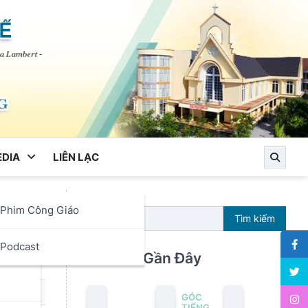
DIA
LIÊN LẠC
Phim Công Giáo
Tìm kiếm
ọc
Podcast
ới!
Bài Viết Gần Đây
GÓC
TIẾNG