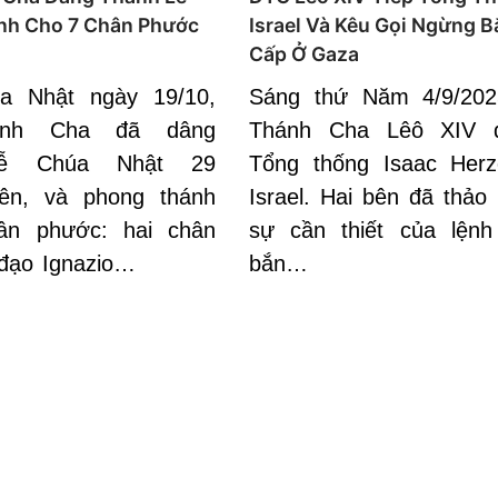
nh Cho 7 Chân Phước
Israel Và Kêu Gọi Ngừng 
Cấp Ở Gaza
a Nhật ngày 19/10,
Sáng thứ Năm 4/9/202
ánh Cha đã dâng
Thánh Cha Lêô XIV đ
Lễ Chúa Nhật 29
Tổng thống Isaac Her
iên, và phong thánh
Israel. Hai bên đã thảo
ân phước: hai chân
sự cần thiết của lện
đạo Ignazio…
bắn…