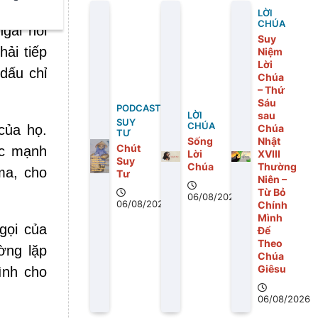
g reo hò
LỜI
CHÚA
gài nói
Suy
hải tiếp
Niệm
Lời
dấu chỉ
Chúa
– Thứ
Sáu
PODCAST
sau
LỜI
SUY
CHÚA
Chúa
của họ.
TƯ
Sống
Nhật
Chút
ức mạnh
Lời
XVIII
Suy
Chúa
Thường
ma, cho
Tư
Niên –
Từ Bỏ
06/08/2026
06/08/2026
Chính
Mình
gọi của
Để
Theo
ờng lặp
Chúa
Giêsu
ình cho
06/08/2026