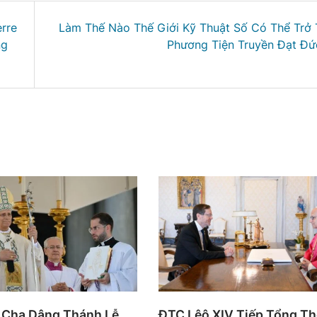
rre
Làm Thế Nào Thế Giới Kỹ Thuật Số Có Thể Trở
ng
Phương Tiện Truyền Đạt Đứ
 Cha Dâng Thánh Lễ
ĐTC Lêô XIV Tiếp Tổng T