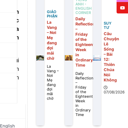
ANH -
ENGLISH
i Thánh
GIÁO
CORNER
PHẬN
Daily
ẻ, được
La
SUY
Reflection
Vang
TƯ
nh Cha
–
– Nơi
Câu
Friday
ở thành
Mẹ
Chuyện
of the
đang
Lẽ
Eighteenth
đợi
Sống
Week
mãi
– Bài
in
chờ
12:
 xe mui
Ordinary
Thiên
Time
La
các bạn
Chúa
Vang –
Daily
Nói
Nơi
c Thánh
Reflection
Không
Mẹ
–
đang
Friday
đợi
of the
07/08/2026
mãi
Eighteenth
chờ
Week
in
Ordinary
h Phêrô
Time
 gian!’.
English