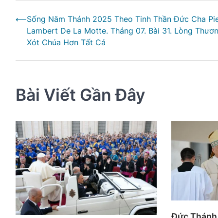
Điều
⟵
Sống Năm Thánh 2025 Theo Tinh Thần Đức Cha Pie
hướng
Lambert De La Motte. Tháng 07. Bài 31. Lòng Thươ
bài
Xót Chúa Hơn Tất Cả
viết
Bài Viết Gần Đây
Đức Thánh