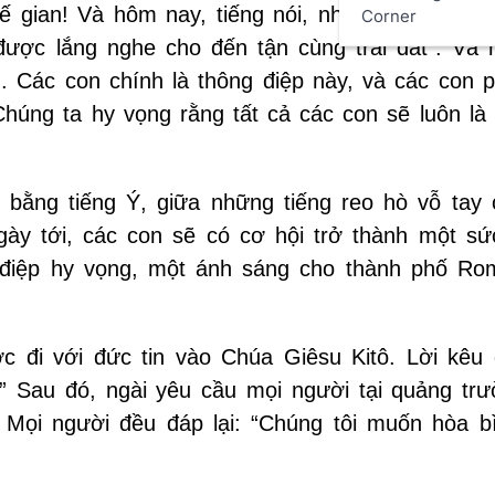
 gian! Và hôm nay, tiếng nói, nhiệt huyết, tiến
Corner
được lắng nghe cho đến tận cùng trái đất”. Và n
. Các con chính là thông điệp này, và các con p
Chúng ta hy vọng rằng tất cả các con sẽ luôn là 
bằng tiếng Ý, giữa những tiếng reo hò vỗ tay 
ày tới, các con sẽ có cơ hội trở thành một s
điệp hy vọng, một ánh sáng cho thành phố Ro
 đi với đức tin vào Chúa Giêsu Kitô. Lời kêu 
.” Sau đó, ngài yêu cầu mọi người tại quảng trư
”. Mọi người đều đáp lại: “Chúng tôi muốn hòa b