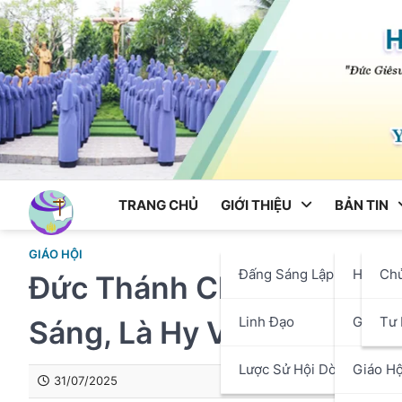
Skip
to
content
TRANG CHỦ
GIỚI THIỆU
BẢN TIN
GIÁO HỘI
Đấng Sáng Lập
Hội Dò
Ch
Đức Thánh Cha Nói Với C
Linh Đạo
Giáo P
Tư 
Sáng, Là Hy Vọng. Hãy Kê
Lược Sử Hội Dòng
Giáo Hộ
31/07/2025