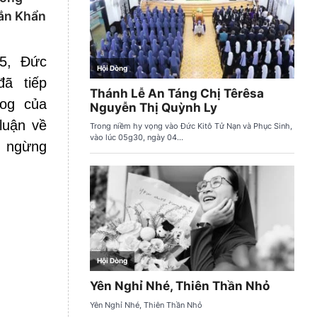
Bắn Khẩn
5, Đức
ã tiếp
zog của
 luận về
h ngừng