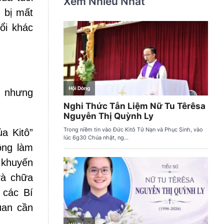
Xem Nhiều Nhất
g bị mất
ổi khác
, nhưng
a Kitô”
ông làm
 khuyến
và chữa
 các Bí
uan cần