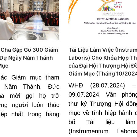
 Cha Gặp Gỡ 300 Giám
Tài Liệu Làm Việc (Instr
Dự Ngày Năm Thánh
Laboris) Cho Khóa Họp Th
Mục
của Đại Hội Thượng Hội Đ
Giám Mục (Tháng 10/202
các Giám mục tham
WHĐ (28.07.2024) 
 Năm Thánh, Đức
09.07.2024, Văn phòn
ha mời gọi họ trở
thư ký Thượng Hội đồ
ững người luôn thúc
mục về tính hiệp hành 
iệp nhất trong hàng
bố Tài liệu làm
(Instrumentum Labori