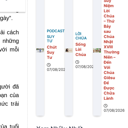
g”, đặc
Suy
Niệm
t những
Lời
Chúa
gày”.
– Thứ
Bảy
PODCAST
sau
ải cách
LỜI
Chúa
SUY
CHÚA
, những
TƯ
Nhật
Sống
XVIII
Chút
với mỗi
Lời
Thường
Suy
Chúa
Niên –
Tư
Đến
07/08/2026
Với
07/08/2026
Chúa
Giêsu
Để
gười đã
Được
Chữa
bạn của
Lành
ức trải
07/08/2026
ủa tuổi