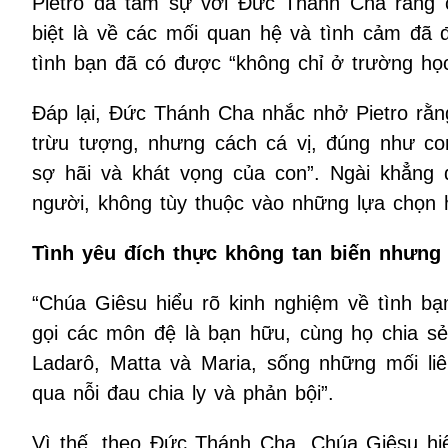
Pietro đã tâm sự với Đức Thánh Cha rằng cậ
biệt là về các mối quan hệ và tình cảm đã
tình bạn đã có được “không chỉ ở trường học
Đáp lại, Đức Thánh Cha nhắc nhở Pietro rằ
trừu tượng, nhưng cách cá vị, đúng như c
sợ hãi và khát vọng của con”. Ngài khẳng đ
người, không tùy thuộc vào những lựa chọn h
Tình yêu đích thực không tan biến nhưng 
“Chúa Giêsu hiểu rõ kinh nghiệm về tình bạ
gọi các môn đệ là bạn hữu, cùng họ chia sẻ
Ladarô, Matta và Maria, sống những mối liê
qua nỗi đau chia ly và phản bội”.
Vì thế, theo Đức Thánh Cha, Chúa Giêsu hiể