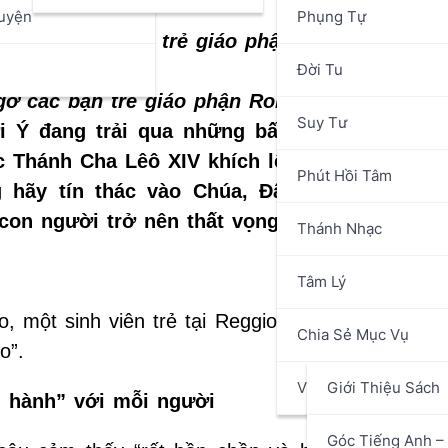
uyện
Phụng Tự
n
Đời Tu
gỡ các bạn trẻ giáo phận Roma (ANSA)
Suy Tư
ười Ý đang trải qua những bất an và hoang 
 Thánh Cha Lêô XIV khích lệ bạn trẻ đừng n
Phút Hồi Tâm
g hãy tín thác vào Chúa, Đấng không bao 
con người trở nên thất vọng.
Thánh Nhạc
Tâm Lý
, một sinh viên trẻ tại Reggio Calabria, được đ
Chia Sẻ Mục Vụ
o”.
Văn Hóa Nghệ Thuật
Giới Thiệu Sách
g hành” với mỗi người
Góc Tiếng Anh – 