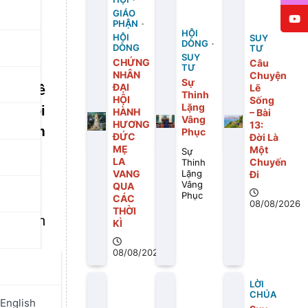
GIÁO
PHẬN
HỘI
HỘI
SUY
DÒNG
DÒNG
TƯ
SUY
CHỨNG
Câu
TƯ
NHÂN
Chuyện
Sự
ĐẠI
Lẽ
mang về
Thinh
HỘI
Sống
Lặng
óng vội
HÀNH
– Bài
Vâng
HƯƠNG
13:
giờ làm
Phục
ĐỨC
Ðời Là
MẸ
Một
Sự
LA
Chuyến
Thinh
VANG
Ði
Lặng
Vâng
QUA
Phục
CÁC
08/08/2026
THỜI
ăng trên
KÌ
08/08/2026
LỜI
CHÚA
English