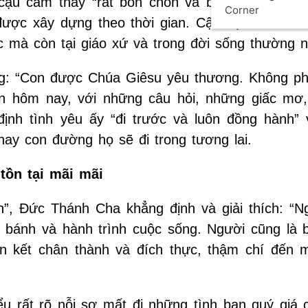
u cảm thấy “rất bồn chồn và bối rối trong lòn
Corner
 được xây dựng theo thời gian. Cậu sợ đánh mấ
 mà còn tại giáo xứ và trong đời sống thường n
ng: “Con được Chúa Giêsu yêu thương. Không ph
on hôm nay, với những câu hỏi, những giấc mơ
ịnh tình yêu ấy “đi trước và luôn đồng hành” 
ay con đường họ sẽ đi trong tương lai.
tồn tại mãi mãi
n”, Đức Thánh Cha khẳng định và giải thích: “N
 bánh và hành trình cuộc sống. Người cũng là 
n kết chân thành và đích thực, thậm chí đến m
u rất rõ nỗi sợ mất đi những tình bạn quý giá c