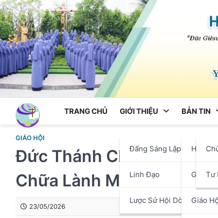
Skip
to
content
TRANG CHỦ
GIỚI THIỆU
BẢN TIN
GIÁO HỘI
Đấng Sáng Lập
Hội Dò
Ch
Đức Thánh Cha Nói Với Mộ
Linh Đạo
Giáo P
Tư 
Chữa Lành Mọi Vết Thươ
Lược Sử Hội Dòng
Giáo Hộ
23/05/2026