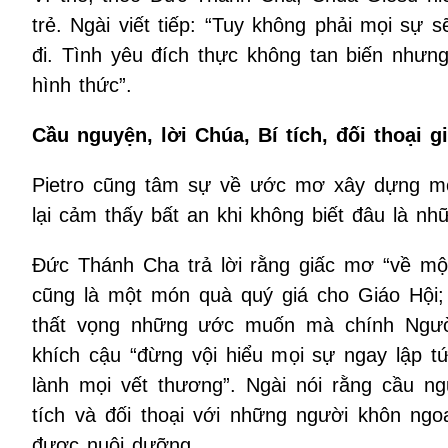
trẻ. Ngài viết tiếp: “Tuy không phải mọi sự 
đi. Tình yêu đích thực không tan biến nhưng
hình thức”.
Cầu nguyện, lời Chúa, Bí tích, đối thoại 
Pietro cũng tâm sự về ước mơ xây dựng một
lại cảm thấy bất an khi không biết đâu là n
Đức Thánh Cha trả lời rằng giấc mơ “về một
cũng là một món quà quý giá cho Giáo Hội; 
thất vọng những ước muốn mà chính Người 
khích cậu “đừng vội hiểu mọi sự ngay lập tứ
lành mọi vết thương”. Ngài nói rằng cầu n
tích và đối thoại với những người khôn ng
được nuôi dưỡng.