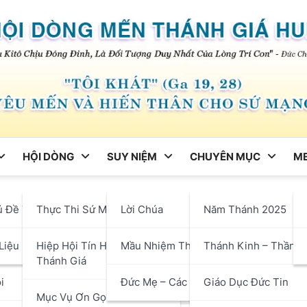
HỘI DÒNG
SUY NIỆM
CHUYÊN MỤC
ME
ng
ủ Đề Tháng
Thực Thi Sứ Mạng
Lời Chúa
Năm Thánh 2025
t Người Trẻ Bất An: “Thời 
hận
Liệu
Hiệp Hội Tín Hữu Mến
Mầu Nhiệm Thánh Giá
Thánh Kinh – Thần H
ng”
Thánh Giá
i
Đức Mẹ – Các Thánh
Giáo Dục Đức Tin
Mục Vụ Ơn Gọi