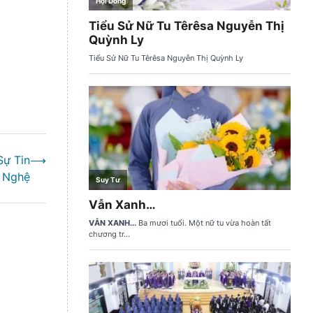
Sự Tin
⟶
 Nghệ