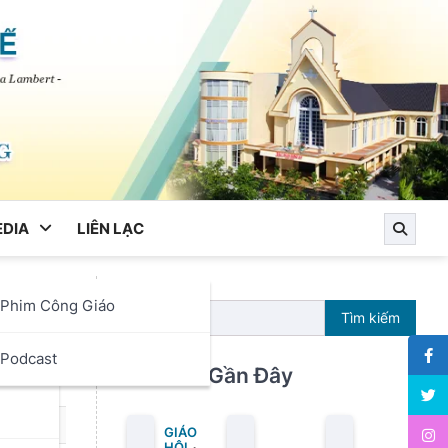
DIA
LIÊN LẠC
Phim Công Giáo
Gian
Tìm kiếm
ọc
Podcast
Bài Viết Gần Đây
GIÁO
HỘI