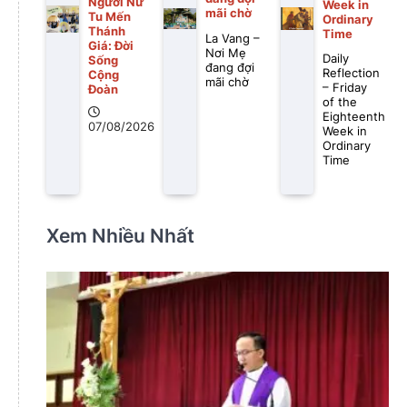
Người Nữ
Week in
mãi chờ
Tu Mến
Ordinary
Thánh
Time
La Vang –
Giá: Đời
Nơi Mẹ
Daily
Sống
đang đợi
Reflection
Cộng
mãi chờ
– Friday
Đoàn
of the
Eighteenth
07/08/2026
Week in
Ordinary
Time
Xem Nhiều Nhất