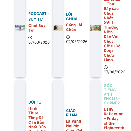
– Thứ
Bảy sau
Chúa
PODCAST
LỜI
Nhật
CHÚA
SUY TƯ
XVIII
Sống Lời
Chút Suy
Thường
Chúa
Tư
Niên –
Đến Với
Chúa
07/08/2026
07/08/2026
Giêsu Để
Được
Chữa
Lành
07/08/2026
GÓC
TIẾNG
ANH -
ENGLISH
ĐỜI TU
CORNER
Hình
Daily
GIÁO
Thức
Reflection
PHẬN
Tông Đồ
– Friday
La Vang –
Căn Bản
of the
Nơi Mẹ
Nhất Của
Eighteenth
đang đợi