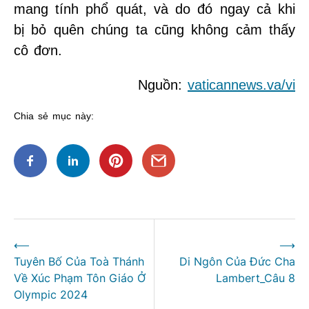
mang tính phổ quát, và do đó ngay cả khi
bị bỏ quên chúng ta cũng không cảm thấy
cô đơn.
Nguồn:
vaticannews.va/vi
Chia sẻ mục này:
Điều
⟵
⟶
hướng
Tuyên Bố Của Toà Thánh
Di Ngôn Của Đức Cha
bài
Về Xúc Phạm Tôn Giáo Ở
Lambert_Câu 8
viết
Olympic 2024