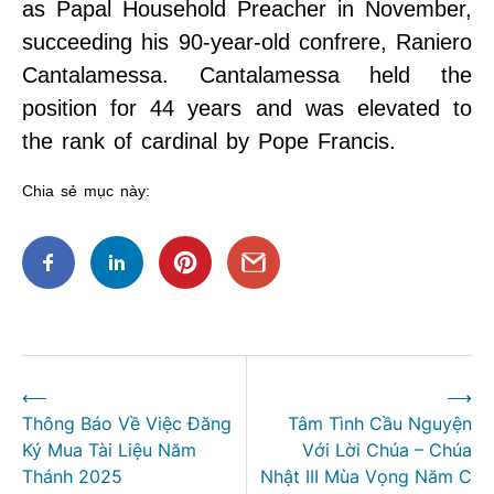
as Papal Household Preacher in November,
succeeding his 90-year-old confrere, Raniero
Cantalamessa. Cantalamessa held the
position for 44 years and was elevated to
the rank of cardinal by Pope Francis.
Chia sẻ mục này:
Điều
⟵
⟶
hướng
Thông Báo Về Việc Đăng
Tâm Tình Cầu Nguyện
bài
Ký Mua Tài Liệu Năm
Với Lời Chúa – Chúa
viết
Thánh 2025
Nhật III Mùa Vọng Năm C