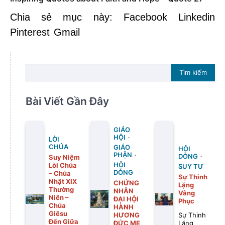
Chia sẻ mục này: Facebook Linkedin
Pinterest Gmail
Tìm kiếm
Bài Viết Gần Đây
GIÁO
HỘI
LỜI
CHÚA
GIÁO
HỘI
PHẬN
DÒNG
Suy Niệm
Lời Chúa
HỘI
SUY TƯ
DÒNG
– Chúa
Sự Thinh
Nhật XIX
CHỨNG
Lặng
Thường
NHÂN
Vâng
Niên –
ĐẠI HỘI
Phục
Chúa
HÀNH
Giêsu
HƯƠNG
Sự Thinh
Đến Giữa
ĐỨC MẸ
Lặng