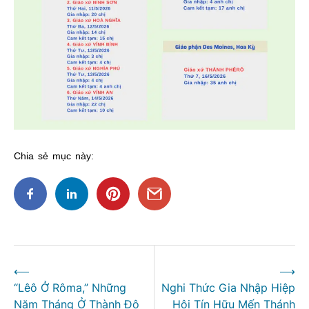
Chia sẻ mục này:
Điều
⟵
⟶
hướng
“Lêô Ở Rôma,” Những
Nghi Thức Gia Nhập Hiệp
bài
Năm Tháng Ở Thành Đô
Hội Tín Hữu Mến Thánh