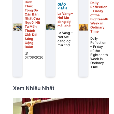
Hình
Daily
GIÁO
Thức
Reflection
PHẬN
Tông Đồ
– Friday
La Vang –
Căn Bản
of the
Nơi Mẹ
Nhất Của
Eighteenth
đang đợi
Người Nữ
Week in
mãi chờ
Tu Mến
Ordinary
Thánh
Time
La Vang –
Giá: Đời
Nơi Mẹ
Daily
Sống
đang đợi
Reflection
Cộng
mãi chờ
– Friday
Đoàn
of the
Eighteenth
07/08/2026
Week in
Ordinary
Time
Xem Nhiều Nhất