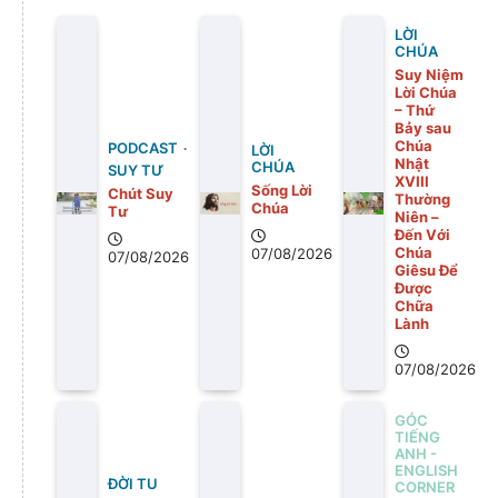
LỜI
CHÚA
Suy Niệm
Lời Chúa
– Thứ
Bảy sau
Chúa
PODCAST
LỜI
Nhật
CHÚA
SUY TƯ
XVIII
Sống Lời
Chút Suy
Thường
Chúa
Tư
Niên –
Đến Với
Chúa
07/08/2026
07/08/2026
Giêsu Để
Được
Chữa
Lành
07/08/2026
GÓC
TIẾNG
ANH -
ENGLISH
ĐỜI TU
CORNER