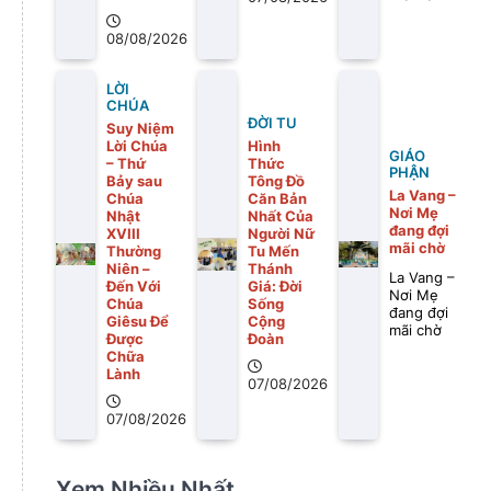
08/08/2026
LỜI
CHÚA
ĐỜI TU
Suy Niệm
Lời Chúa
Hình
GIÁO
– Thứ
Thức
PHẬN
Bảy sau
Tông Đồ
La Vang –
Chúa
Căn Bản
Nơi Mẹ
Nhật
Nhất Của
đang đợi
XVIII
Người Nữ
mãi chờ
Thường
Tu Mến
Niên –
Thánh
La Vang –
Đến Với
Giá: Đời
Nơi Mẹ
Chúa
Sống
đang đợi
Giêsu Để
Cộng
mãi chờ
Được
Đoàn
Chữa
Lành
07/08/2026
07/08/2026
Xem Nhiều Nhất