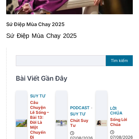
Sứ Điệp Mùa Chay 2025
Sứ Điệp Mùa Chay 2025
Tìm kiếm
Bài Viết Gần Đây
SUY TƯ
Câu
Chuyện
PODCAST
LỜI
Lẽ Sống –
CHÚA
SUY TƯ
Bài 13:
Sống Lời
Chút Suy
Ðời Là
Chúa
Tư
Một
Chuyến
Ði
07/08/2026
07/08/2026