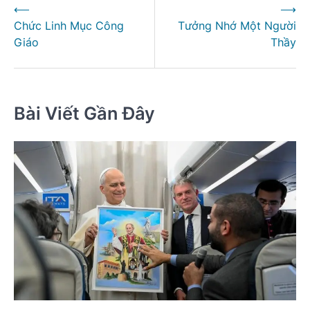
⟵
⟶
hướng
Chức Linh Mục Công
Tưởng Nhớ Một Người
bài
Giáo
Thầy
viết
Bài Viết Gần Đây