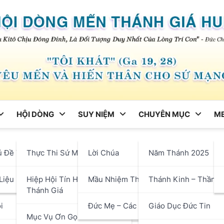
HỘI DÒNG
SUY NIỆM
CHUYÊN MỤC
ME
ng
ủ Đề Tháng
Thực Thi Sứ Mạng
Lời Chúa
Năm Thánh 2025
 Liệm Nữ tu Anna Trần Thị
hận
Liệu
Hiệp Hội Tín Hữu Mến
Mầu Nhiệm Thánh Giá
Thánh Kinh – Thần H
Thánh Giá
i
Đức Mẹ – Các Thánh
Giáo Dục Đức Tin
Mục Vụ Ơn Gọi