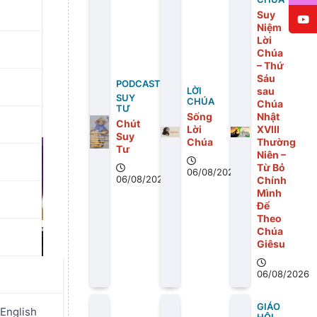
Suy
rời.
Niệm
Lời
Chúa
– Thứ
Sáu
PODCAST
sau
LỜI
SUY
CHÚA
Chúa
TƯ
Sống
Nhật
Chút
Lời
XVIII
Suy
Chúa
Thường
Tư
Niên –
Từ Bỏ
06/08/2026
06/08/2026
Chính
Mình
Để
Theo
Chúa
Giêsu
06/08/2026
GIÁO
English