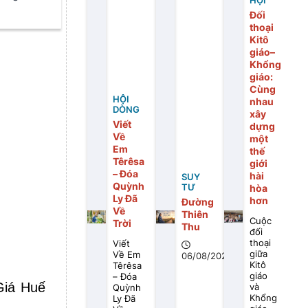
HỘI
Đối
thoại
Kitô
giáo–
Khổng
giáo:
Cùng
HỘI
nhau
DÒNG
xây
Viết
dựng
Về
một
Em
thế
Têrêsa
giới
– Đóa
hài
SUY
Quỳnh
TƯ
hòa
Ly Đã
hơn
Đường
Về
Thiên
Cuộc
Trời
Thu
đối
thoại
Viết
giữa
Về Em
06/08/2026
Kitô
Têrêsa
giáo
– Đóa
Giá Huế
và
Quỳnh
Khổng
Ly Đã