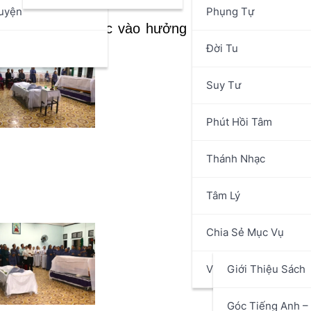
uyện
Phụng Tự
cho Chị Anna được vào hưởng hạnh phúc Nước T
n
Đời Tu
Suy Tư
Phút Hồi Tâm
Thánh Nhạc
Tâm Lý
Chia Sẻ Mục Vụ
Văn Hóa Nghệ Thuật
Giới Thiệu Sách
Góc Tiếng Anh – 