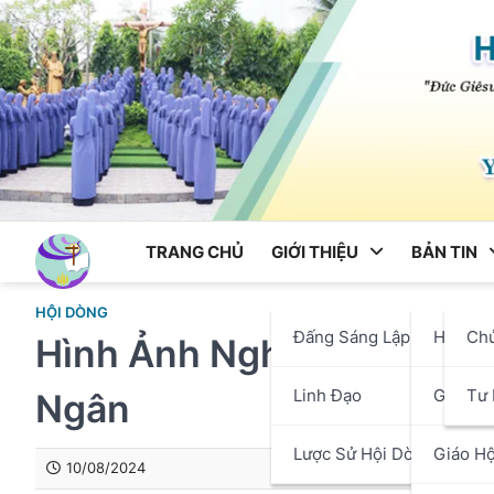
Skip
to
content
TRANG CHỦ
GIỚI THIỆU
BẢN TIN
HỘI DÒNG
Đấng Sáng Lập
Hội Dò
Ch
Hình Ảnh Nghi Thức Khâm
Linh Đạo
Giáo P
Tư 
Ngân
Lược Sử Hội Dòng
Giáo Hộ
10/08/2024