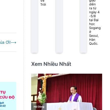
giáo
Về
diễn
Trời
ra từ
ngày 4
-5/8
tại Đại
học
Sogang
ở
Seoul,
Hàn
úa Ơi!
⟶
Quốc.
Xem Nhiều Nhất