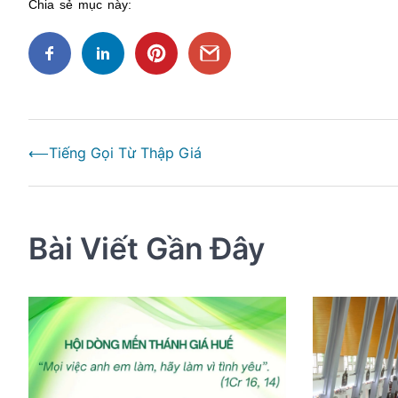
Chia sẻ mục này:
Điều
⟵
Tiếng Gọi Từ Thập Giá
hướng
bài
viết
Bài Viết Gần Đây