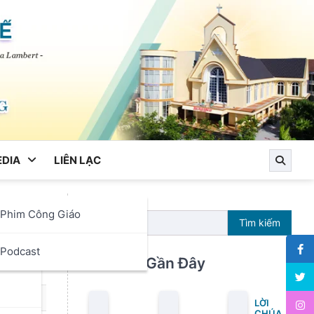
DIA
LIÊN LẠC
Phim Công Giáo
Tìm kiếm
ọc
Podcast
Bài Viết Gần Đây
LỜI
CHÚA