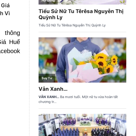
 Giá
h Vì
n thông
iá Huế
cebook