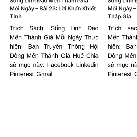
Sống Linh Đạo Mến Thánh Giá
Sống Linh 
Mỗi Ngày – Bài 23: Lời Khấn Khiết
Mỗi Ngày – 
Tịnh
Thập Giá
Trích Sách: Sống Linh Đạo
Trích sá
Mến Thánh Giá Mỗi Ngày Thực
Mến Thán
hiện: Ban Truyền Thông Hội
hiện: Ba
Dòng Mến Thánh Giá Huế Chia
Dòng Mến
sẻ mục này: Facebook Linkedin
sẻ mục nà
Pinterest Gmail
Pinterest 