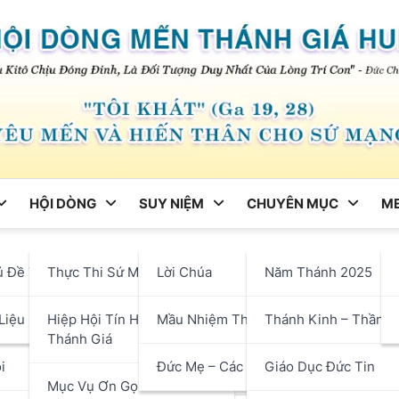
HỘI DÒNG
SUY NIỆM
CHUYÊN MỤC
ME
ng
ủ Đề Tháng
Thực Thi Sứ Mạng
Lời Chúa
Năm Thánh 2025
Giá Mỗi Ngày – Bài 22: Đối
hận
Liệu
Hiệp Hội Tín Hữu Mến
Mầu Nhiệm Thánh Giá
Thánh Kinh – Thần H
Thánh Giá
i
Đức Mẹ – Các Thánh
Giáo Dục Đức Tin
Mục Vụ Ơn Gọi