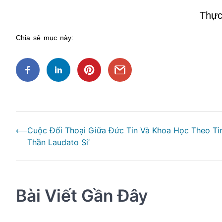
Thực
Chia sẻ mục này:
Điều
⟵
Cuộc Đối Thoại Giữa Đức Tin Và Khoa Học Theo Ti
hướng
Thần Laudato Si’
bài
viết
Bài Viết Gần Đây