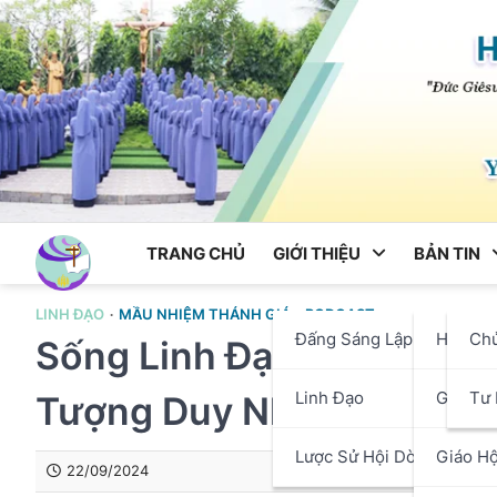
Skip
to
content
TRANG CHỦ
GIỚI THIỆU
BẢN TIN
LINH ĐẠO
MẦU NHIỆM THÁNH GIÁ
PODCAST
Đấng Sáng Lập
Hội Dò
Ch
Sống Linh Đạo Mến Thánh 
Linh Đạo
Giáo P
Tư 
Tượng Duy Nhất
Lược Sử Hội Dòng
Giáo Hộ
22/09/2024