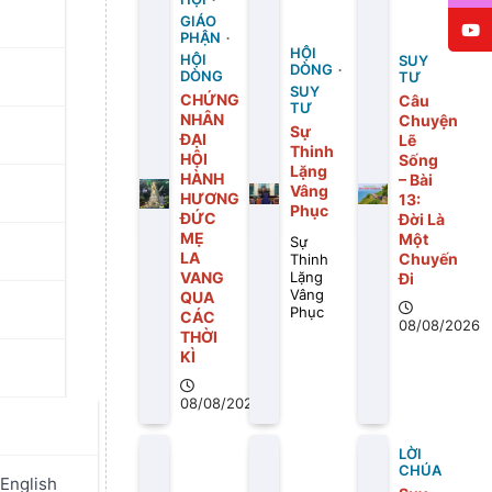
GIÁO
PHẬN
HỘI
HỘI
SUY
DÒNG
DÒNG
TƯ
SUY
CHỨNG
Câu
TƯ
NHÂN
Chuyện
Sự
ĐẠI
Lẽ
Thinh
HỘI
Sống
Lặng
HÀNH
– Bài
Vâng
HƯƠNG
13:
Phục
ĐỨC
Ðời Là
MẸ
Một
Sự
LA
Chuyến
Thinh
VANG
Ði
Lặng
Vâng
QUA
Phục
CÁC
08/08/2026
THỜI
KÌ
08/08/2026
LỜI
ỗi Ngày
CHÚA
English