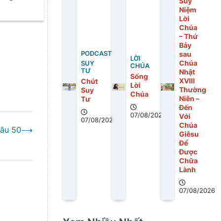
Suy
Niệm
Giá Huế
Lời
Chúa
– Thứ
Bảy
PODCAST
sau
LỜI
Chúa
SUY
CHÚA
TƯ
Nhật
Sống
XVIII
Chút
Lời
Thường
Suy
Chúa
Niên –
Tư
Đến
07/08/2026
Với
07/08/2026
Chúa
âu 50
⟶
Giêsu
Để
Được
Chữa
Lành
07/08/2026