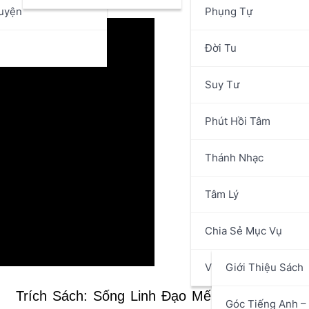
uyện
Phụng Tự
n
Đời Tu
Suy Tư
Phút Hồi Tâm
Thánh Nhạc
Tâm Lý
Chia Sẻ Mục Vụ
Văn Hóa Nghệ Thuật
Giới Thiệu Sách
Trích Sách: Sống Linh Đạo Mến Thánh Giá M
Góc Tiếng Anh – 