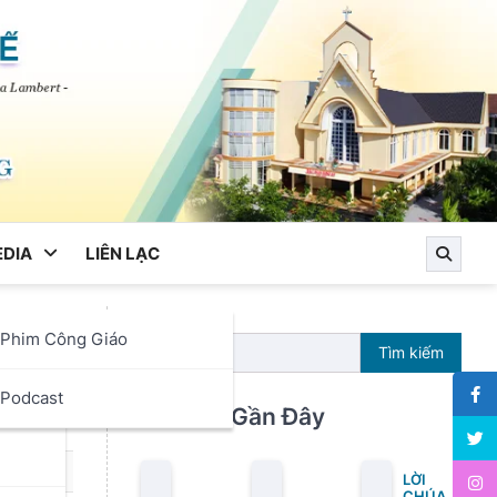
DIA
LIÊN LẠC
Phim Công Giáo
ên
Tìm kiếm
ọc
Podcast
Bài Viết Gần Đây
LỜI
CHÚA