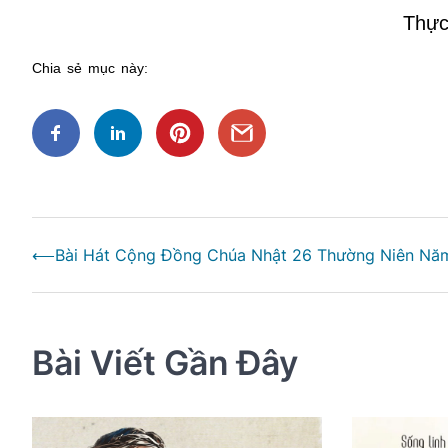
Thực
Chia sẻ mục này:
Điều
⟵
Bài Hát Cộng Đồng Chúa Nhật 26 Thường Niên Nă
hướng
bài
viết
Bài Viết Gần Đây