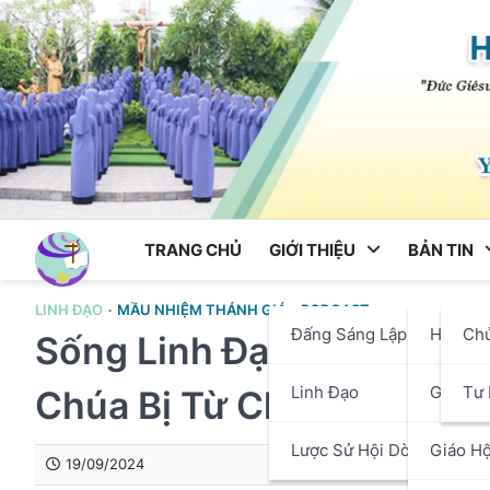
Skip
to
content
TRANG CHỦ
GIỚI THIỆU
BẢN TIN
LINH ĐẠO
MẦU NHIỆM THÁNH GIÁ
PODCAST
Đấng Sáng Lập
Hội Dò
Ch
Sống Linh Đạo Mến Thánh 
Linh Đạo
Giáo P
Tư 
Chúa Bị Từ Chối
Lược Sử Hội Dòng
Giáo Hộ
19/09/2024