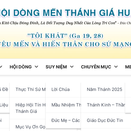
HỘI DÒNG
SUY NIỆM
CHUYÊN MỤC
ME
ng
ủ Đề Tháng
Thực Thi Sứ Mạng
Lời Chúa
Năm Thánh 2025
giá Mỗi Ngày – Bài 17: Thi
hận
Liệu
Hiệp Hội Tín Hữu Mến
Mầu Nhiệm Thánh Giá
Thánh Kinh – Thần H
Thánh Giá
i
Đức Mẹ – Các Thánh
Giáo Dục Đức Tin
Mục Vụ Ơn Gọi