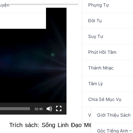
uyện
Phụng Tự
n
Đời Tu
Suy Tư
Phút Hồi Tâm
Thánh Nhạc
Tâm Lý
Chia Sẻ Mục Vụ
02:45
Văn Hóa Nghệ Thuật
Giới Thiệu Sách
Trích sách: Sống Linh Đạo Mến Thánh giá M
Góc Tiếng Anh – 