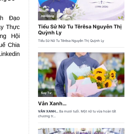
nh Đạo
ày Thực
ng Hội
uế Chia
inkedin