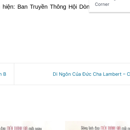
Corner
 hiện: Ban Truyền Thông Hội Dòng Mến Thánh 
m B
Di Ngôn Của Đức Cha Lambert – 