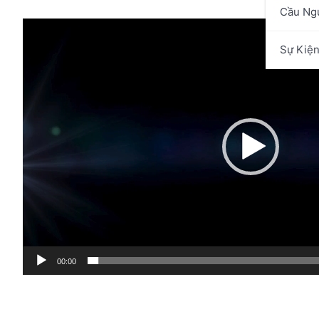
Cầu Ng
Trình
chơi
Sự Kiệ
Video
00:00