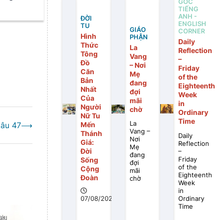
GÓC
TIẾNG
Giá Huế
ANH -
ĐỜI
ENGLISH
TU
GIÁO
CORNER
Hình
PHẬN
Daily
Thức
La
Reflection
Tông
Vang
–
Đồ
– Nơi
Friday
Căn
Mẹ
of the
Bản
đang
Eighteenth
Nhất
đợi
Week
Của
mãi
in
Người
chờ
Ordinary
Nữ Tu
Time
La
Câu 47
⟶
Mến
Vang –
Thánh
Daily
Nơi
Giá:
Reflection
Mẹ
Đời
–
đang
Friday
Sống
đợi
of the
Cộng
mãi
Eighteenth
Đoàn
chờ
Week
in
Ordinary
07/08/2026
Time