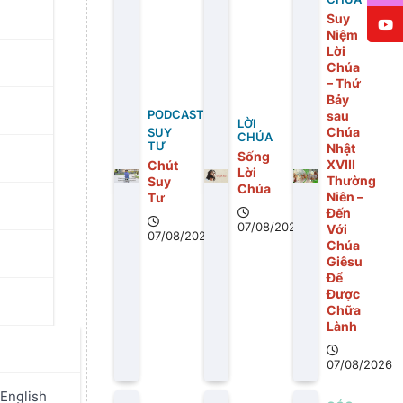
Suy
Niệm
Lời
Chúa
– Thứ
Bảy
PODCAST
sau
LỜI
Chúa
SUY
CHÚA
TƯ
Nhật
Sống
XVIII
Chút
Lời
Thường
Suy
Chúa
Niên –
Tư
Đến
07/08/2026
Với
07/08/2026
Chúa
Giêsu
Để
Được
Chữa
Lành
07/08/2026
ỗi Ngày
English