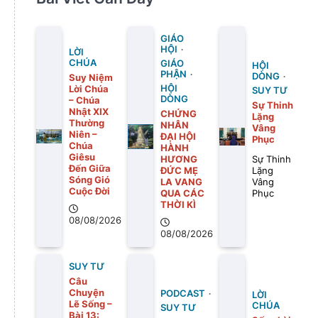
GIÁO
HỘI
LỜI
CHÚA
GIÁO
HỘI
PHẬN
DÒNG
Suy Niệm
Lời Chúa
HỘI
SUY TƯ
DÒNG
– Chúa
Sự Thinh
Nhật XIX
CHỨNG
Lặng
Thường
NHÂN
Vâng
Niên –
ĐẠI HỘI
Phục
Chúa
HÀNH
Giêsu
HƯƠNG
Sự Thinh
Đến Giữa
ĐỨC MẸ
Lặng
Sóng Gió
LA VANG
Vâng
Cuộc Đời
QUA CÁC
Phục
THỜI KÌ
08/08/2026
08/08/2026
SUY TƯ
Câu
Chuyện
PODCAST
LỜI
Lẽ Sống –
CHÚA
SUY TƯ
Bài 13: