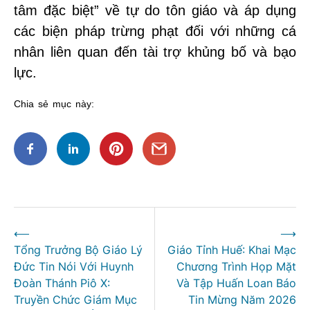
tâm đặc biệt” về tự do tôn giáo và áp dụng
các biện pháp trừng phạt đối với những cá
nhân liên quan đến tài trợ khủng bố và bạo
lực.
Chia sẻ mục này:
Điều
⟵
⟶
hướng
Tổng Trưởng Bộ Giáo Lý
Giáo Tỉnh Huế: Khai Mạc
bài
Đức Tin Nói Với Huynh
Chương Trình Họp Mặt
viết
Đoàn Thánh Piô X:
Và Tập Huấn Loan Báo
Truyền Chức Giám Mục
Tin Mừng Năm 2026