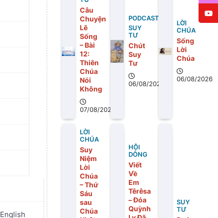
Câu
Chuyện
PODCAST
LỜI
Lẽ
SUY
CHÚA
TƯ
Sống
Sống
– Bài
Chút
Lời
12:
Suy
Chúa
Thiên
Tư
Chúa
06/08/2026
Nói
06/08/2026
Không
07/08/2026
LỜI
CHÚA
HỘI
Suy
DÒNG
Niệm
Viết
Lời
Về
Chúa
Em
– Thứ
Têrêsa
Sáu
– Đóa
sau
SUY
Quỳnh
TƯ
Chúa
English
Ly Đã