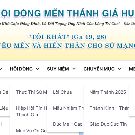
HỘI DÒNG
SUY NIỆM
CHUYÊN MỤC
ME
ng
ủ Đề Tháng
Thực Thi Sứ Mạng
Lời Chúa
Năm Thánh 2025
Chủ Đề – Tháng 12/2024
hận
Liệu
Hiệp Hội Tín Hữu Mến
Mầu Nhiệm Thánh Giá
Thánh Kinh – Thần H
Thánh Giá
i
Đức Mẹ – Các Thánh
Giáo Dục Đức Tin
Mục Vụ Ơn Gọi