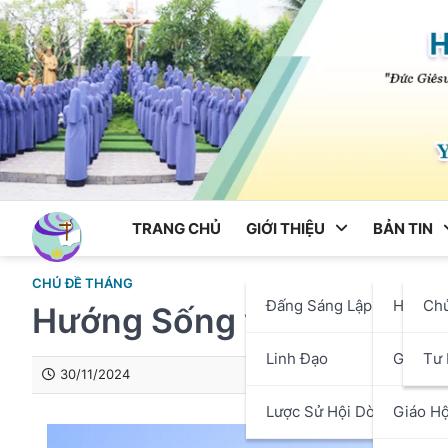
Skip
to
content
TRANG CHỦ
GIỚI THIỆU
BẢN TIN
CHỦ ĐỀ THÁNG
Đấng Sáng Lập
Hội Dò
Ch
Hướng Sống và Bài Viết 
Linh Đạo
Giáo P
Tư 
30/11/2024
Lược Sử Hội Dòng
Giáo Hộ