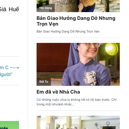
Giá Huế
ăm C –
⟶
gười”