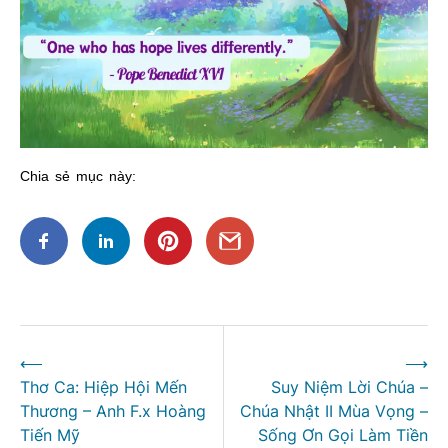
Chia sẻ mục này:
Điều
⟵
⟶
hướng
Thơ Ca: Hiệp Hội Mến
Suy Niệm Lời Chúa –
bài
Thương – Anh F.x Hoàng
Chúa Nhật II Mùa Vọng –
viết
Tiến Mỹ
Sống Ơn Gọi Làm Tiền