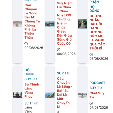
PHẬN
Suy Niệm
Câu
Lời Chúa
HỘI
Chuyện
DÒNG
– Chúa
Lẽ Sống –
Nhật XIX
CHỨNG
Bài 14:
Thường
NHÂN
Chúng Ta
Niên –
ĐẠI HỘI
Không
Chúa
HÀNH
Phải Là
Giêsu
HƯƠNG
Thiên
Đến Giữa
ĐỨC MẸ
Thần
Sóng Gió
LA VANG
Cuộc Đời
QUA CÁC
09/08/2026
THỜI KÌ
08/08/2026
08/08/2026
HỘI
SUY TƯ
DÒNG
Câu
SUY TƯ
Chuyện
PODCAST
Sự Thinh
Lẽ Sống –
SUY TƯ
Lặng
Bài 13:
Vâng
Chút Suy
Ðời Là
Phục
Tư
Một
Chuyến
Sự Thinh
Ði
Lặng
07/08/2026
Vâng