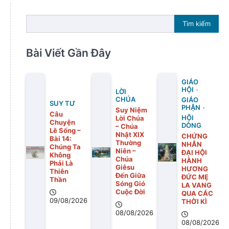
Tìm kiếm
Bài Viết Gần Đây
GIÁO
HỘI
LỜI
CHÚA
GIÁO
SUY TƯ
PHẬN
Suy Niệm
Câu
Lời Chúa
HỘI
Chuyện
DÒNG
– Chúa
Lẽ Sống –
Nhật XIX
CHỨNG
Bài 14:
Thường
NHÂN
Chúng Ta
Niên –
ĐẠI HỘI
Không
Chúa
HÀNH
Phải Là
Giêsu
HƯƠNG
Thiên
Đến Giữa
ĐỨC MẸ
Thần
Sóng Gió
LA VANG
Cuộc Đời
QUA CÁC
09/08/2026
THỜI KÌ
08/08/2026
08/08/2026