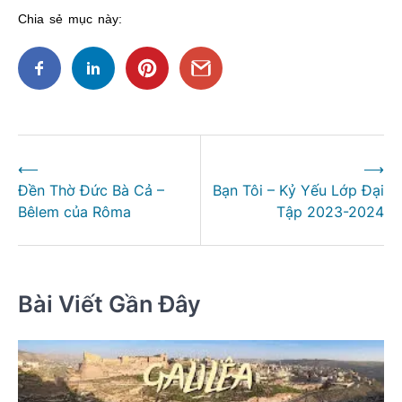
Chia sẻ mục này:
Điều
⟵
⟶
hướng
Đền Thờ Đức Bà Cả –
Bạn Tôi – Kỷ Yếu Lớp Đại
bài
Bêlem của Rôma
Tập 2023-2024
viết
Bài Viết Gần Đây