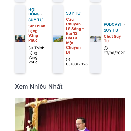
HỘI
SUY TƯ
DÒNG
Câu
SUY TƯ
Chuyện
PODCAST
Sự Thinh
Lẽ Sống –
SUY TƯ
Lặng
Bài 13:
Vâng
Chút Suy
Ðời Là
Phục
Tư
Một
Chuyến
Sự Thinh
Ði
Lặng
07/08/2026
Vâng
Phục
08/08/2026
Xem Nhiều Nhất