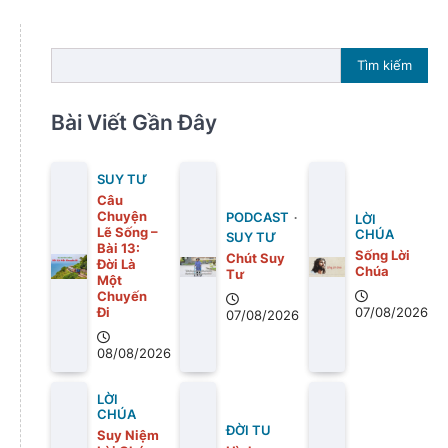
Tìm kiếm
Bài Viết Gần Đây
SUY TƯ
Câu
Chuyện
PODCAST
LỜI
Lẽ Sống –
CHÚA
SUY TƯ
Bài 13:
Sống Lời
Chút Suy
Ðời Là
Chúa
Tư
Một
Chuyến
Ði
07/08/2026
07/08/2026
08/08/2026
LỜI
CHÚA
ĐỜI TU
Suy Niệm