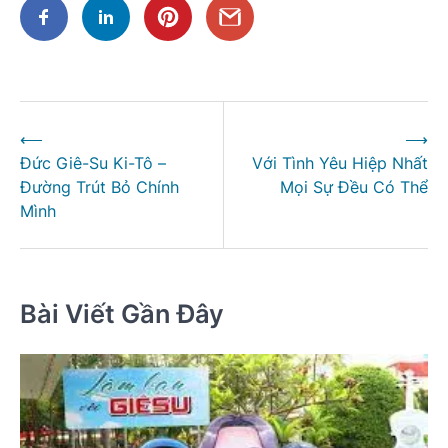
Điều
⟵
⟶
hướng
Đức Giê-Su Ki-Tô –
Với Tình Yêu Hiệp Nhất
bài
Đường Trút Bỏ Chính
Mọi Sự Đều Có Thể
viết
Mình
Bài Viết Gần Đây