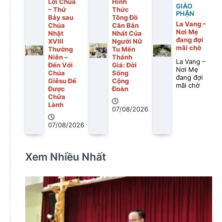
Lời Chúa
Hình
GIÁO
– Thứ
Thức
PHẬN
Bảy sau
Tông Đồ
La Vang –
Chúa
Căn Bản
Nơi Mẹ
Nhật
Nhất Của
đang đợi
XVIII
Người Nữ
mãi chờ
Thường
Tu Mến
Niên –
Thánh
La Vang –
Đến Với
Giá: Đời
Nơi Mẹ
Chúa
Sống
đang đợi
Giêsu Để
Cộng
mãi chờ
Được
Đoàn
Chữa
Lành
07/08/2026
07/08/2026
Xem Nhiều Nhất