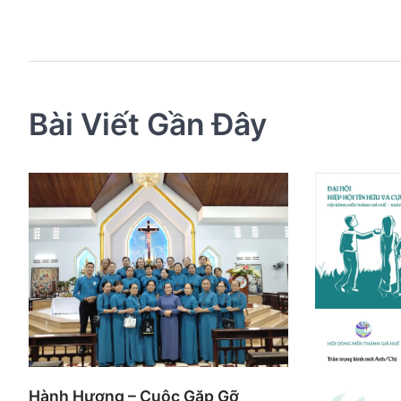
viết
Bài Viết Gần Đây
Hành Hương – Cuộc Gặp Gỡ