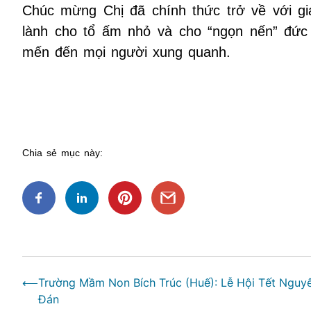
Chúc mừng Chị đã chính thức trở về với gi
lành cho tổ ấm nhỏ và cho “ngọn nến” đức 
mến đến mọi người xung quanh.
Dựa trên lời t
Chia sẻ mục này:
Điều
⟵
Trường Mầm Non Bích Trúc (Huế): Lễ Hội Tết Nguy
hướng
Đán
bài