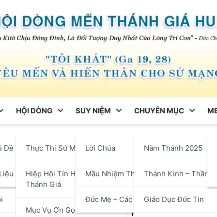
HỘI DÒNG
SUY NIỆM
CHUYÊN MỤC
ME
ng
ủ Đề Tháng
Thực Thi Sứ Mạng
Lời Chúa
Năm Thánh 2025
 Một Trái Tim Hiến Dâng
hận
Liệu
Hiệp Hội Tín Hữu Mến
Mầu Nhiệm Thánh Giá
Thánh Kinh – Thần H
Thánh Giá
i
Đức Mẹ – Các Thánh
Giáo Dục Đức Tin
Mục Vụ Ơn Gọi
 chọn một cách khác để nở hoa. Câu chuyện 