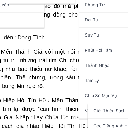
uyện
Phụng Tự
 vì một lý do nào đó mà phải gác lại ước 
t minh chứng sống động cho tình yêu không bi
n
Đời Tu
Suy Tư
” đến “Dòng Tình”.
Phút Hồi Tâm
 Mến Thánh Giá với một nỗi niềm dang dở. Khi 
u trì, nhưng trái tim Chị chưa bao giờ rời xa L
Thánh Nhạc
ị như bao thiếu nữ khác, rồi xây dựng tổ ấm gi
 hiền. Thế nhưng, trong sâu thẳm tâm hồn, “n
Tâm Lý
bùng lên rực rỡ.
Chia Sẻ Mục Vụ
p Hiệp Hội Tín Hữu Mến Thánh Giá Huế. Đây kh
 tìm lại được “căn tính” thiêng liêng của mình. 
Văn Hóa Nghệ Thuật
Giới Thiệu Sách
in Gia Nhập “Lạy Chúa lúc trước con không đi t
g cách gia nhập Hiệp Hội Tín Hữu Mến Thánh 
Góc Tiếng Anh – 