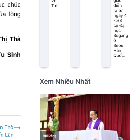
giáo
Về
ục chúc
diễn
Trời
ra từ
ủa lòng
ngày 4
-5/8
tại Đại
học
Sogang
hị Thà
ở
Seoul,
Hàn
Sinh
Quốc.
Xem Nhiều Nhất
ền Thờ
⟶
ến Lần