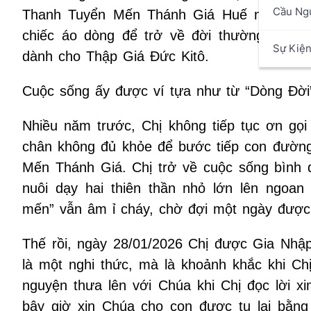
Cầu Ng
Thanh Tuyển Mến Thánh Giá Huế năm nào,
chiếc áo dòng để trở về đời thường là mộ
Sự Kiệ
dành cho Thập Giá Đức Kitô.
Cuộc sống ấy được ví tựa như từ “Dòng Đời
Nhiều năm trước, Chị không tiếp tục ơn gọi
chân không đủ khỏe để bước tiếp con đường t
Mến Thánh Giá. Chị trở về cuộc sống bình d
nuôi dạy hai thiên thần nhỏ lớn lên ngoan
mến” vẫn âm ỉ cháy, chờ đợi một ngày được 
Thế rồi, ngày 28/01/2026 Chị được Gia Nhậ
là một nghi thức, mà là khoảnh khắc khi Chị
nguyện thưa lên với Chúa khi Chị đọc lời x
bây giờ xin Chúa cho con được tu lại bằn