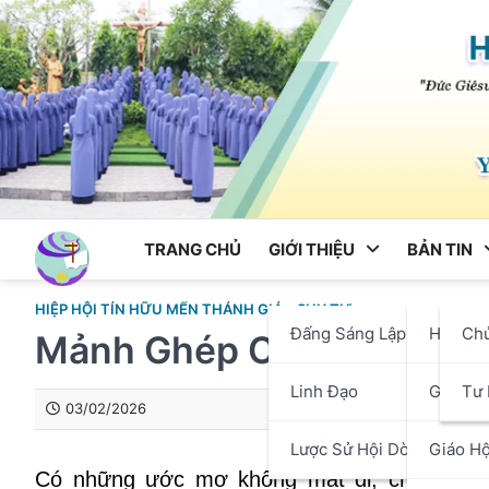
Skip
to
content
TRANG CHỦ
GIỚI THIỆU
BẢN TIN
HIỆP HỘI TÍN HỮU MẾN THÁNH GIÁ
SUY TƯ
Đấng Sáng Lập
Hội Dò
Ch
Mảnh Ghép Cuối Cùng Cho
Linh Đạo
Giáo P
Tư 
03/02/2026
Lược Sử Hội Dòng
Giáo Hộ
Có những ước mơ không mất đi, chúng chỉ