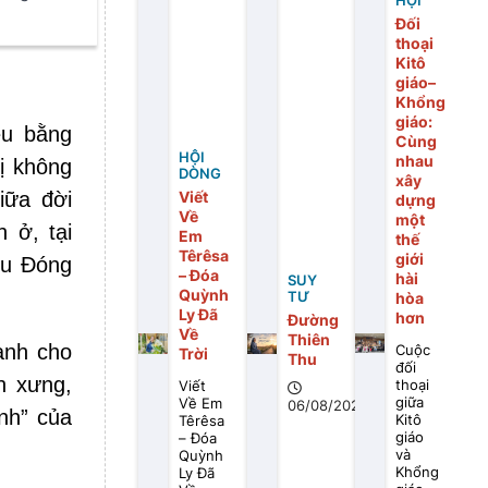
HỘI
Đối
thoại
Kitô
giáo–
Khổng
giáo:
êu bằng
Cùng
HỘI
nhau
hị không
DÒNG
xây
iữa đời
Viết
dựng
Về
một
 ở, tại
Em
thế
Têrêsa
giới
hịu Đóng
– Đóa
hài
SUY
Quỳnh
TƯ
hòa
Ly Đã
hơn
Đường
Về
Thiên
ành cho
Cuộc
Trời
Thu
đối
h xưng,
thoại
Viết
giữa
Về Em
06/08/2026
nh” của
Kitô
Têrêsa
giáo
– Đóa
và
Quỳnh
Khổng
Ly Đã