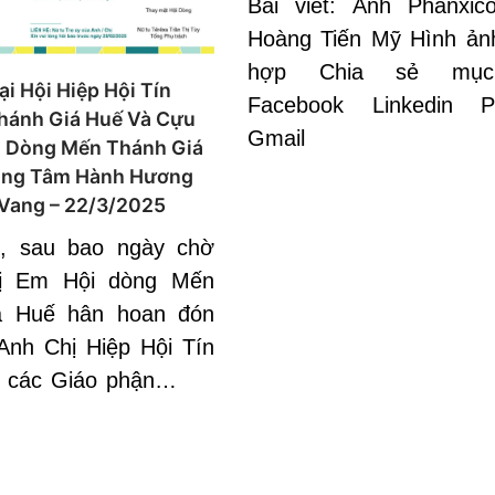
Bài viết: Anh Phanxic
Hoàng Tiến Mỹ Hình ản
hợp Chia sẻ mục
i Hội Hiệp Hội Tín
Facebook Linkedin Pi
hánh Giá Huế Và Cựu
Gmail
i Dòng Mến Thánh Giá
rung Tâm Hành Hương
Vang – 22/3/2025
3, sau bao ngày chờ
ị Em Hội dòng Mến
á Huế hân hoan đón
Anh Chị Hiệp Hội Tín
 các Giáo phận…