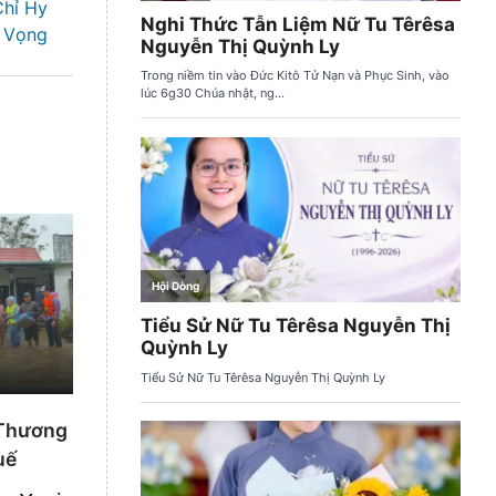
Chỉ Hy
Vọng
 Thương
uế