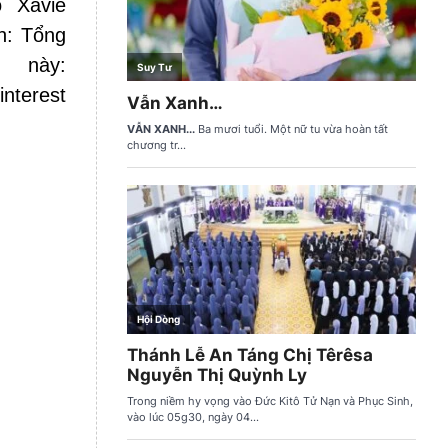
ô Xavie
h: Tổng
 này:
nterest