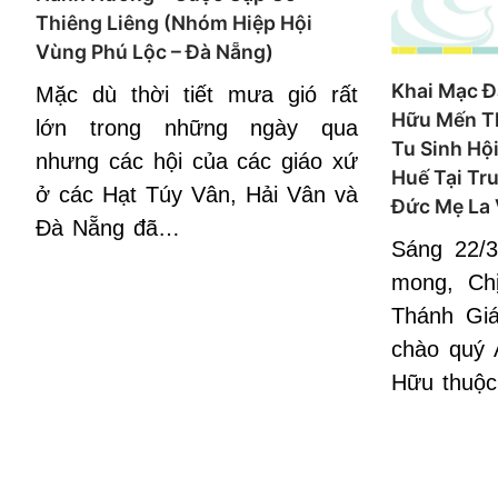
Thiêng Liêng (Nhóm Hiệp Hội
Vùng Phú Lộc – Đà Nẵng)
Khai Mạc Đạ
Mặc dù thời tiết mưa gió rất
Hữu Mến T
lớn trong những ngày qua
Tu Sinh Hộ
nhưng các hội của các giáo xứ
Huế Tại T
ở các Hạt Túy Vân, Hải Vân và
Đức Mẹ La 
Đà Nẵng đã…
Sáng 22/
mong, Ch
Thánh Gi
chào quý 
Hữu thuộc