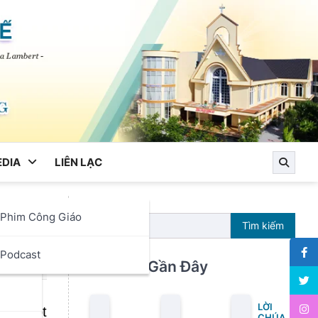
DIA
LIÊN LẠC
Phim Công Giáo
Tìm kiếm
ọc
Podcast
Bài Viết Gần Đây
LỜI
của một
CHÚA