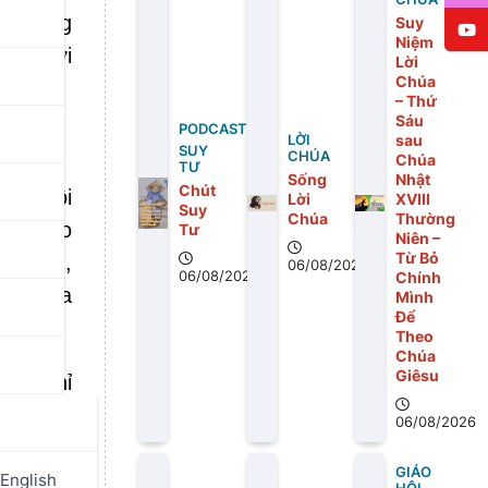
mơ mang
Suy
Niệm
ên giới
Lời
Chúa
– Thứ
Sáu
PODCAST
sau
LỜI
SUY
CHÚA
Chúa
TƯ
Sống
Nhật
Chút
ấy, đôi
Lời
XVIII
Suy
Chúa
Thường
inh đạo
Tư
Niên –
Từ Bỏ
a đình,
06/08/2026
06/08/2026
Chính
gọn lửa
Mình
Để
Theo
Chúa
Giêsu
ông chỉ
Lời cầu
06/08/2026
u được,
GIÁO
Giá Huế
English