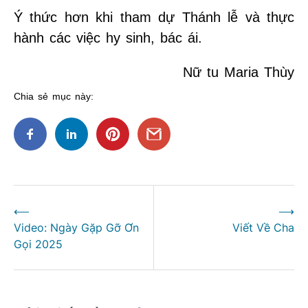
Ý thức hơn khi tham dự Thánh lễ và thực
hành các việc hy sinh, bác ái.
Nữ tu Maria Thùy
Chia sẻ mục này:
Điều
⟵
⟶
hướng
Video: Ngày Gặp Gỡ Ơn
Viết Về Cha
bài
Gọi 2025
viết