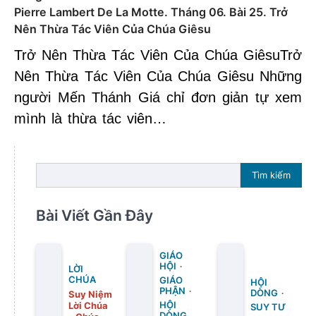
Pierre Lambert De La Motte. Tháng 06. Bài 25. Trở
Nên Thừa Tác Viên Của Chúa Giêsu
Trở Nên Thừa Tác Viên Của Chúa GiêsuTrở
Nên Thừa Tác Viên Của Chúa Giêsu Những
người Mến Thánh Giá chỉ đơn giản tự xem
mình là thừa tác viên…
Tìm kiếm
Bài Viết Gần Đây
GIÁO
HỘI
LỜI
CHÚA
GIÁO
HỘI
PHẬN
DÒNG
Suy Niệm
Lời Chúa
HỘI
SUY TƯ
DÒNG