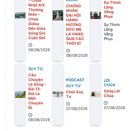
– Chúa
Sự Thinh
Nhật XIX
CHỨNG
Lặng
Thường
NHÂN
Vâng
Niên –
ĐẠI HỘI
Phục
Chúa
HÀNH
Giêsu
HƯƠNG
Sự Thinh
Đến Giữa
ĐỨC MẸ
Lặng
Sóng Gió
LA VANG
Vâng
Cuộc Đời
QUA CÁC
Phục
THỜI KÌ
08/08/2026
08/08/2026
SUY TƯ
Câu
Chuyện
PODCAST
LỜI
Lẽ Sống –
CHÚA
SUY TƯ
Bài 13:
Sống Lời
Chút Suy
Ðời Là
Chúa
Tư
Một
Chuyến
Ði
07/08/2026
07/08/2026
08/08/2026