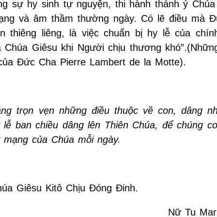
ng sự hy sinh tự nguyện, thi hành thánh ý Chúa
dạng và âm thầm thường ngày. Có lẽ điều mà 
thiêng liêng, là việc chuẩn bị hy lễ của chín
a Chúa Giêsu khi Người chịu thương khó”.(Nhữn
của Đức Cha Pierre Lambert de la Motte).
âng trọn vẹn những điều thuộc về con, dâng n
 lễ ban chiều dâng lên Thiên Chúa, để chúng c
 sứ mạng của Chúa mỗi ngày.
húa Giêsu Kitô Chịu Đóng Đinh.
Nữ Tu Mar