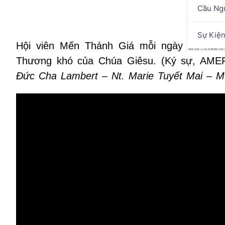
Cầu Ng
Hy 
Sự Kiệ
Hội viên Mến Thánh Giá mỗi ngày thi hành
Thương khó của Chúa Giêsu. (Ký sự, AMEP,
Đức Cha Lambert – Nt. Marie Tuyết Mai – 