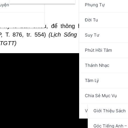
uyện
Phụng Tự
Lễ Ban Chiều
n
Đời Tu
 hy lễ ban chiều, để thông hiệp và tưởng ni
 T. 876, tr. 554)
(Lịch Sống Năm Thánh Theo
Suy Tư
MTGTT)
Phút Hồi Tâm
Thánh Nhạc
Tâm Lý
Chia Sẻ Mục Vụ
Văn Hóa Nghệ Thuật
Giới Thiệu Sách
Góc Tiếng Anh – 