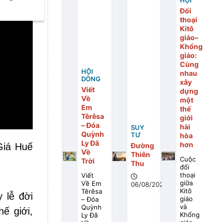
HỘI
Đối
thoại
Kitô
giáo–
Khổng
giáo:
Cùng
HỘI
nhau
DÒNG
xây
Viết
dựng
Về
một
Em
thế
Têrêsa
giới
– Đóa
hài
SUY
Quỳnh
TƯ
hòa
Ly Đã
hơn
Đường
Giá Huế
Về
Thiên
Cuộc
Trời
Thu
đối
thoại
Viết
giữa
Về Em
06/08/2026
Kitô
Têrêsa
 lễ đời
giáo
– Đóa
và
Quỳnh
ế giới,
Khổng
Ly Đã