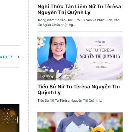
uote 7
⟶