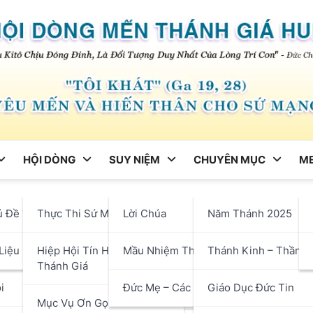
HỘI DÒNG
SUY NIỆM
CHUYÊN MỤC
ME
ng
ủ Đề Tháng
Thực Thi Sứ Mạng
Lời Chúa
Năm Thánh 2025
eo Tinh Thần Đức Cha Pier
hận
Liệu
Hiệp Hội Tín Hữu Mến
Mầu Nhiệm Thánh Giá
Thánh Kinh – Thần H
ng 05. Bài 23. Hy Lễ Ban Ch
Thánh Giá
i
Đức Mẹ – Các Thánh
Giáo Dục Đức Tin
Mục Vụ Ơn Gọi