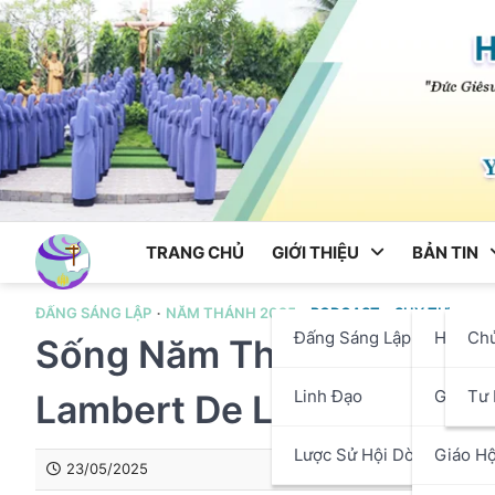
Skip
to
content
TRANG CHỦ
GIỚI THIỆU
BẢN TIN
ĐẤNG SÁNG LẬP
NĂM THÁNH 2025
PODCAST
SUY TƯ
Đấng Sáng Lập
Hội Dò
Ch
Sống Năm Thánh 2025 Th
Linh Đạo
Giáo P
Tư 
Lambert De La Motte. Thá
Lược Sử Hội Dòng
Giáo Hộ
23/05/2025