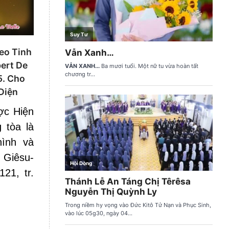
eo Tinh
ert De
5. Cho
Diện
ợc Hiện
 tòa là
ình và
Giêsu-
121, tr.