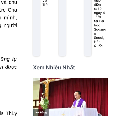
giáo
Về
 và chu
diễn
Trời
ra từ
Đức Cha
ngày 4
h mình,
-5/8
tại Đại
g người
học
Sogang
ở
Seoul,
Hàn
Quốc.
hững tự
on được
Xem Nhiều Nhất
ia Thùy