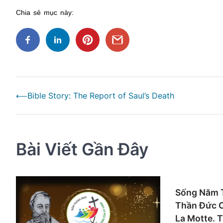
Chia sẻ mục này:
Điều
⟵
Bible Story: The Report of Saul’s Death
hướng
bài
viết
Bài Viết Gần Đây
Sống Năm 
Thần Đức C
La Motte. T