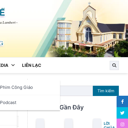
DIA
LIÊN LẠC
Phim Công Giáo
re
Tìm kiếm
ọc
Podcast
iều
Bài Viết Gần Đây
LỜI
CHÚA