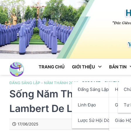
Skip
to
content
TRANG CHỦ
GIỚI THIỆU
BẢN TIN
ĐẤNG SÁNG LẬP
NĂM THÁNH 2025
PODCAST
SUY TƯ
Đấng Sáng Lập
Hội Dò
Ch
Sống Năm Thánh 2025 Th
Linh Đạo
Giáo P
Tư 
Lambert De La Motte. Thá
Lược Sử Hội Dòng
Giáo Hộ
17/06/2025