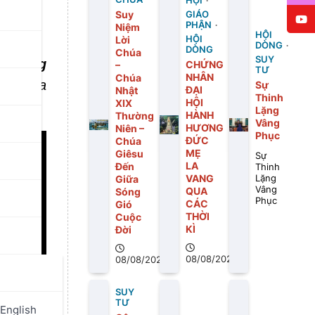
HỘI
Suy
GIÁO
PHẬN
Niệm
HỘI
Lời
HỘI
DÒNG
DÒNG
Chúa
SUY
n trung
CHỨNG
–
TƯ
NHÂN
Chúa
ức Cha
Sự
ĐẠI
Nhật
Thinh
HỘI
XIX
Lặng
HÀNH
Thường
Vâng
HƯƠNG
Niên –
Phục
ĐỨC
Chúa
MẸ
Giêsu
Sự
LA
Đến
Thinh
VANG
Giữa
Lặng
Vâng
QUA
Sóng
Phục
CÁC
Gió
THỜI
Cuộc
KÌ
Đời
08/08/2026
08/08/2026
SUY
TƯ
English