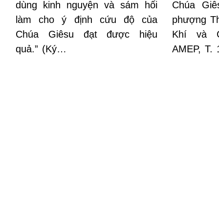
dùng kinh nguyện và sám hối
Chúa Giês
làm cho ý định cứu độ của
phượng Th
Chúa Giêsu đạt được hiệu
Khí và 
quả.” (Ký…
AMEP, T.