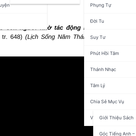
uyện
Phụng Tự
hánh Ý Chúa
n
Đời Tu
o con người nhờ tác động nội tâm, nếu luô
 tr. 648)
(Lịch Sống Năm Thánh Theo Gương Đ
Suy Tư
Phút Hồi Tâm
Thánh Nhạc
Tâm Lý
Chia Sẻ Mục Vụ
Văn Hóa Nghệ Thuật
Giới Thiệu Sách
Góc Tiếng Anh – 