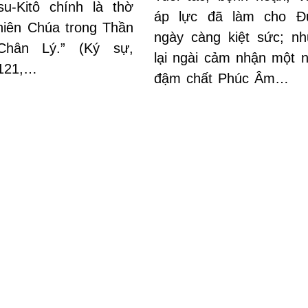
u-Kitô chính là thờ
áp lực đã làm cho Đ
iên Chúa trong Thần
ngày càng kiệt sức; n
Chân Lý.” (Ký sự,
lại ngài cảm nhận một n
 121,…
đậm chất Phúc Âm…