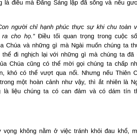
g là điều mà Đấng Sáng lập đã sống và nêu gư
Con người chỉ hạnh phúc thực sự khi chu toàn 
 ra cho họ.
”
Điều tối quan trọng trong cuộc s
ủa Chúa và những gì mà Ngài muốn chúng ta th
 thể đi nghịch lại với những gì mà chúng ta đã 
của Chúa cũng có thể mời gọi chúng ta chấp n
n, khó có thể vượt qua nổi. Nhưng nếu Thiên 
trong một hoàn cảnh như vậy, thì ắt nhiên là Ng
 là liệu chúng ta có can đảm và có dám tín t
Hy vọng không nằm ở việc tránh khỏi đau khổ, 