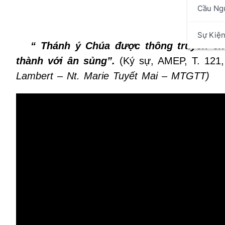
Cầu Ng
T
Sự Kiệ
“ Thánh ý Chúa được thông truyền ch
thành với ân sủng”.
(Ký sự, AMEP, T. 121,
Lambert – Nt. Marie Tuyết Mai – MTGTT)