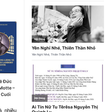
Về Đức
Motte –
 Cuối
à nhiều