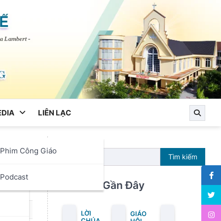
DIA
LIÊN LẠC
Phim Công Giáo
re
Tìm kiếm
ọc
Podcast
a
Bài Viết Gần Đây
LỜI
GIÁO
CHÚA