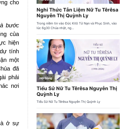
ơng cho
và bước
ống của
ực hiện
dự tính
hận một
Chúa đã
ài phải
hác nơi
mà ở sự