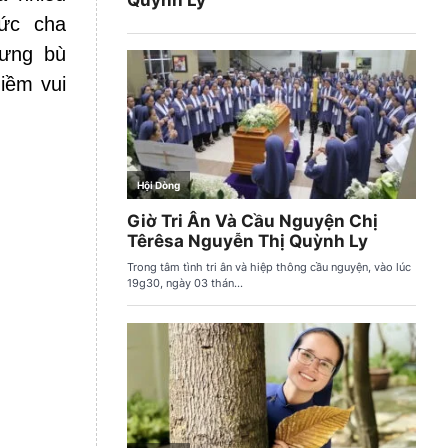
ức cha
hưng bù
iềm vui