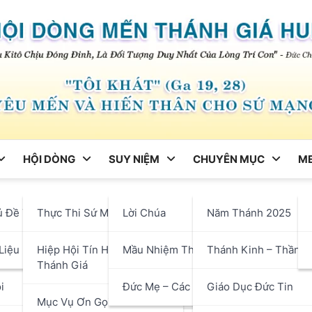
HỘI DÒNG
SUY NIỆM
CHUYÊN MỤC
ME
ng
ủ Đề Tháng
Thực Thi Sứ Mạng
Lời Chúa
Năm Thánh 2025
eo Tinh Thần Đức Cha Pier
hận
Liệu
Hiệp Hội Tín Hữu Mến
Mầu Nhiệm Thánh Giá
Thánh Kinh – Thần H
ng 06. Bài 17. Thánh Ý Chú
Thánh Giá
i
Đức Mẹ – Các Thánh
Giáo Dục Đức Tin
Mục Vụ Ơn Gọi