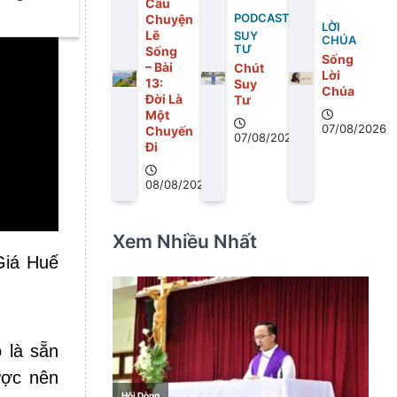
Câu
Chuyện
PODCAST
LỜI
Lẽ
SUY
CHÚA
TƯ
Sống
Sống
– Bài
Chút
Lời
13:
Suy
Chúa
Ðời Là
Tư
Một
07/08/2026
Chuyến
07/08/2026
Ði
08/08/2026
Xem Nhiều Nhất
Giá Huế
 là sẵn
ược nên