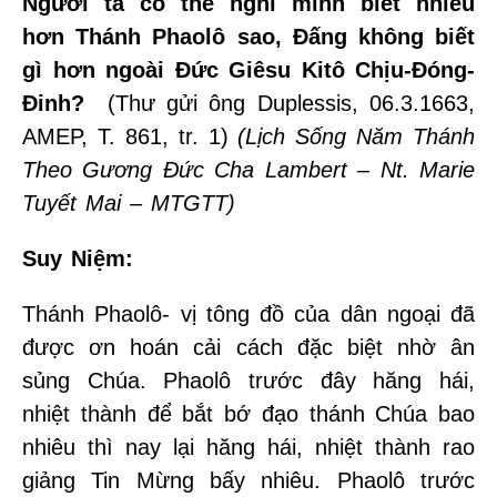
Người ta có thể nghĩ mình biết nhiều
hơn Thánh Phaolô sao, Đấng không biết
gì hơn ngoài Đức Giêsu Kitô Chịu-Đóng-
Đinh?
(Thư gửi ông Duplessis, 06.3.1663,
AMEP, T. 861, tr. 1)
(Lịch Sống Năm Thánh
Theo Gương Đức Cha Lambert – Nt. Marie
Tuyết Mai – MTGTT)
Suy Niệm:
Thánh Phaolô- vị tông đồ của dân ngoại đã
được ơn hoán cải cách đặc biệt nhờ ân
sủng Chúa. Phaolô trước đây hăng hái,
nhiệt thành để bắt bớ đạo thánh Chúa bao
nhiêu thì nay lại hăng hái, nhiệt thành rao
giảng Tin Mừng bấy nhiêu. Phaolô trước