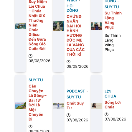
PHẬN
DÒNG
Suy Niệm
Lời Chúa
HỘI
SUY TƯ
DÒNG
– Chúa
Sự Thinh
Nhật XIX
CHỨNG
Lặng
Thường
NHÂN
Vâng
Niên –
ĐẠI HỘI
Phục
Chúa
HÀNH
Giêsu
HƯƠNG
Sự Thinh
Đến Giữa
ĐỨC MẸ
Lặng
Sóng Gió
LA VANG
Vâng
Cuộc Đời
QUA CÁC
Phục
THỜI KÌ
08/08/2026
08/08/2026
SUY TƯ
Câu
Chuyện
PODCAST
LỜI
Lẽ Sống –
CHÚA
SUY TƯ
Bài 13:
Sống Lời
Chút Suy
Ðời Là
Chúa
Tư
Một
Chuyến
Ði
07/08/2026
07/08/2026
08/08/2026