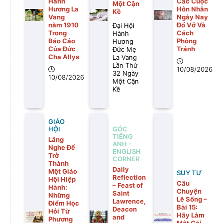
Hành
Các Cuộc
Một Cận
Hương La
Hôn Nhân
Kề
Vang
Ngày Nay
năm 1910
Đổ Vỡ Và
Đại Hội
Trong
Cách
Hành
Báo Cáo
Phòng
Hương
Của Đức
Tránh
Đức Mẹ
Cha Allys
La Vang
Lần Thứ
10/08/2026
32 Ngày
10/08/2026
Một Cận
Kề
GIÁO
GÓC
HỘI
TIẾNG
Lắng
ANH -
Nghe Để
ENGLISH
Trở
CORNER
Thành
Daily
Một Giáo
SUY TƯ
Reflection
Hội Hiệp
Câu
– Feast of
Hành:
Chuyện
Saint
Những
Lẽ Sống –
Lawrence,
Điểm Học
Bài 15:
Deacon
Hỏi Từ
Hãy Làm
and
Phương