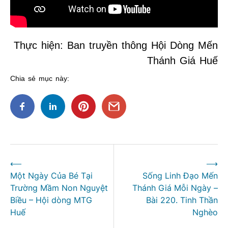
Thực hiện: Ban truyền thông Hội Dòng Mến
Thánh Giá Huế
Chia sẻ mục này:
Điều
⟵
⟶
hướng
Một Ngày Của Bé Tại
Sống Linh Đạo Mến
bài
Trường Mầm Non Nguyệt
Thánh Giá Mỗi Ngày –
viết
Biều – Hội dòng MTG
Bài 220. Tinh Thần
Huế
Nghèo