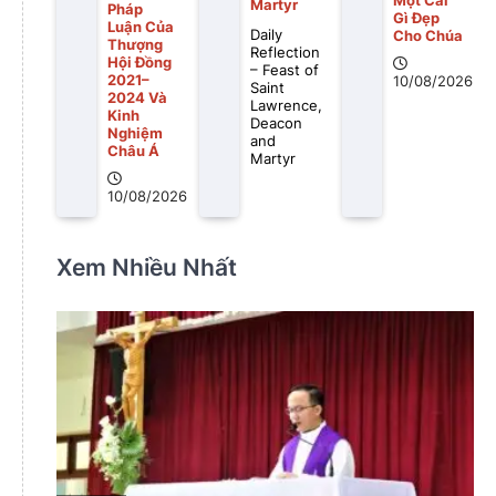
Một Cái
Martyr
Pháp
Gì Ðẹp
Luận Của
Daily
Cho Chúa
Thượng
Reflection
Hội Đồng
– Feast of
2021–
10/08/2026
Saint
2024 Và
Lawrence,
Kinh
Deacon
Nghiệm
and
Châu Á
Martyr
10/08/2026
Xem Nhiều Nhất