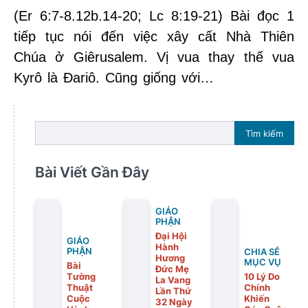
(Er 6:7-8.12b.14-20; Lc 8:19-21) Bài đọc 1
tiếp tục nói đến việc xây cất Nhà Thiên
Chúa ở Giêrusalem. Vị vua thay thế vua
Kyrô là Đariô. Cũng giống với…
Tìm kiếm
Bài Viết Gần Đây
GIÁO
PHẬN
Đại Hội
GIÁO
Hành
PHẬN
CHIA SẺ
Hương
MỤC VỤ
Bài
Đức Mẹ
Tường
10 Lý Do
La Vang
Thuật
Chính
Lần Thứ
Cuộc
Khiến
32 Ngày