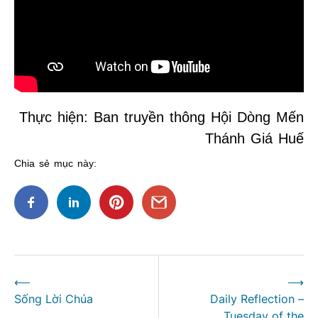
Thực hiện: Ban truyền thông Hội Dòng Mến
Thánh Giá Huế
Chia sẻ mục này:
Điều
⟵
⟶
hướng
Sống Lời Chúa
Daily Reflection –
bài
Tuesday of the