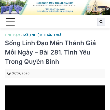
Skip
to
content
LINH ĐẠO
MẦU NHIỆM THÁNH GIÁ
Sống Linh Đạo Mến Thánh Giá
Mỗi Ngày – Bài 281. Tình Yêu
Trong Quyền Bính
07/07/2026