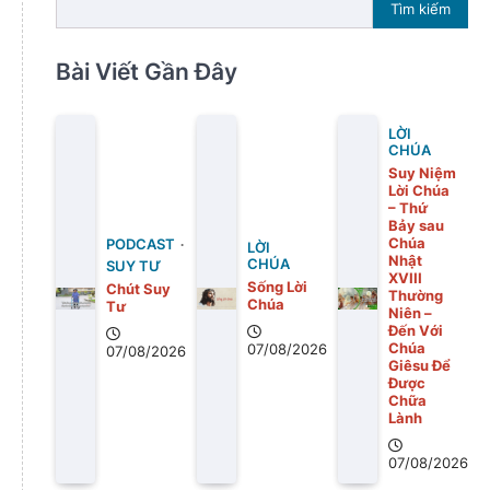
Tìm kiếm
Bài Viết Gần Đây
LỜI
CHÚA
Suy Niệm
Lời Chúa
– Thứ
Bảy sau
Chúa
PODCAST
LỜI
Nhật
CHÚA
SUY TƯ
XVIII
Sống Lời
Chút Suy
Thường
Chúa
Tư
Niên –
Đến Với
Chúa
07/08/2026
07/08/2026
Giêsu Để
Được
Chữa
Lành
07/08/2026