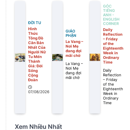
GÓC
TIẾNG
ANH -
ENGLISH
ĐỜI TU
CORNER
Hình
Daily
GIÁO
Thức
Reflection
PHẬN
Tông Đồ
– Friday
La Vang –
Căn Bản
of the
Nơi Mẹ
Nhất Của
Eighteenth
đang đợi
Người Nữ
Week in
mãi chờ
Tu Mến
Ordinary
Thánh
Time
La Vang –
Giá: Đời
Nơi Mẹ
Daily
Sống
đang đợi
Reflection
Cộng
mãi chờ
– Friday
Đoàn
of the
Eighteenth
07/08/2026
Week in
Ordinary
Time
Xem Nhiều Nhất