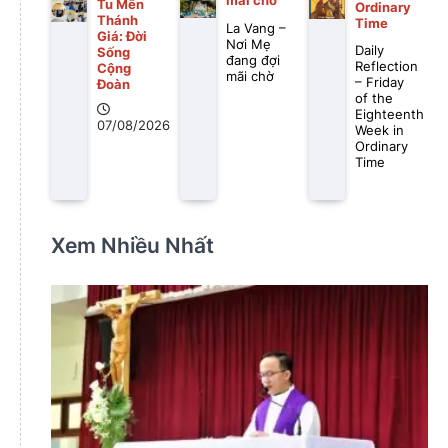
mãi chờ
Tu Mến
Ordinary
Thánh
Time
La Vang –
Giá: Đời
Nơi Mẹ
Daily
Sống
đang đợi
Reflection
Cộng
mãi chờ
– Friday
Đoàn
of the
Eighteenth
07/08/2026
Week in
Ordinary
Time
Xem Nhiều Nhất