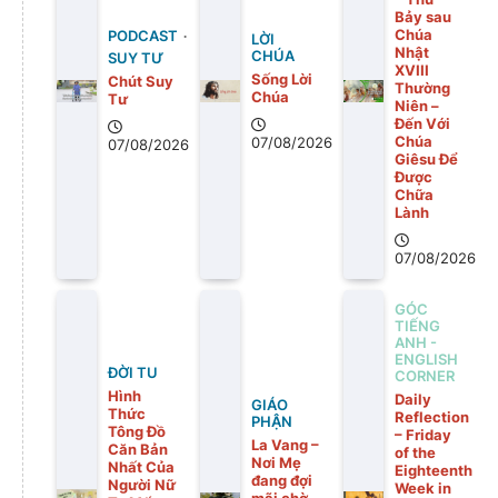
Bảy sau
Chúa
PODCAST
LỜI
Nhật
CHÚA
SUY TƯ
XVIII
Sống Lời
Chút Suy
Thường
Chúa
Tư
Niên –
Đến Với
Chúa
07/08/2026
07/08/2026
Giêsu Để
Được
Chữa
Lành
07/08/2026
GÓC
TIẾNG
ANH -
ENGLISH
ĐỜI TU
CORNER
Hình
Daily
GIÁO
Thức
Reflection
PHẬN
Tông Đồ
– Friday
La Vang –
Căn Bản
of the
Nơi Mẹ
Nhất Của
Eighteenth
đang đợi
Người Nữ
Week in