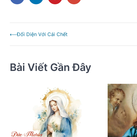
Điều
⟵
Đối Diện Với Cái Chết
hướng
bài
viết
Bài Viết Gần Đây