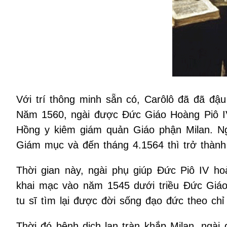
Với trí thông minh sẵn có, Carôlô đã đã đậu 
Năm 1560, ngài được Đức Giáo Hoàng Piô IV 
Hồng y kiêm giám quản Giáo phận Milan. Ngà
Giám mục và đến tháng 4.1564 thì trở thàn
Thời gian này, ngài phụ giúp Đức Piô IV ho
khai mạc vào năm 1545 dưới triều Đức Giáo
tu sĩ tìm lại được đời sống đạo đức theo ch
Thời đó bệnh dịch lan tràn khắp Milan, ngài 