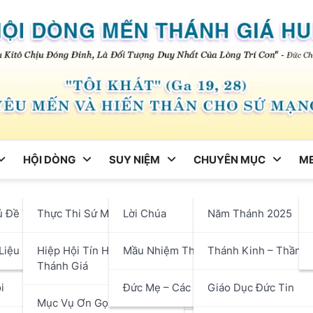
HỘI DÒNG
SUY NIỆM
CHUYÊN MỤC
ME
ng
ủ Đề Tháng
Thực Thi Sứ Mạng
Lời Chúa
Năm Thánh 2025
 Borrômêô, Giám Mục, Tiến 
hận
Liệu
Hiệp Hội Tín Hữu Mến
Mầu Nhiệm Thánh Giá
Thánh Kinh – Thần H
Thánh Giá
i
Đức Mẹ – Các Thánh
Giáo Dục Đức Tin
Mục Vụ Ơn Gọi