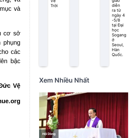
giáo
Về
diễn
Trời
 mục và
ra từ
ngày 4
-5/8
tại Đại
học
u cơ sở
Sogang
ở
h phụng
Seoul,
Hàn
cho các
Quốc.
lên bậc
Xem Nhiều Nhất
 Đức Vệ
hue.org