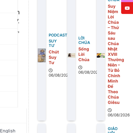
Suy
, thánh
Niệm
Lời
Piô IV.
Chúa
– Thứ
o Chúa,
Sáu
PODCAST
sau
LỜI
SUY
CHÚA
Chúa
TƯ
Sống
Nhật
Chút
Lời
XVIII
Suy
Chúa
Thường
Tư
Niên –
Từ Bỏ
06/08/2026
06/08/2026
Chính
Mình
Để
Theo
Chúa
Giêsu
06/08/2026
GIÁO
English