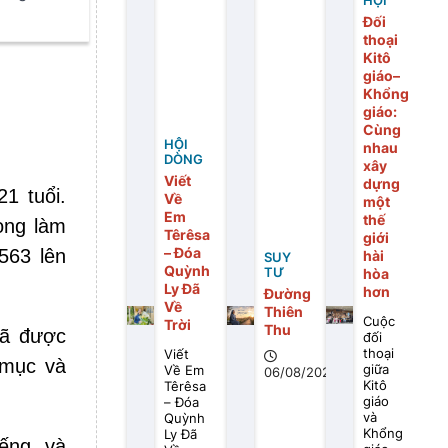
HỘI
Đối
thoại
Kitô
giáo–
Khổng
giáo:
Cùng
HỘI
nhau
DÒNG
xây
Viết
dựng
21 tuổi.
Về
một
Em
thế
ong làm
Têrêsa
giới
– Đóa
563 lên
hài
SUY
Quỳnh
TƯ
hòa
Ly Đã
hơn
Đường
Về
Thiên
Cuộc
Trời
Thu
đã được
đối
thoại
Viết
 mục và
giữa
Về Em
06/08/2026
Kitô
Têrêsa
giáo
– Đóa
và
Quỳnh
Khổng
Ly Đã
iếng, và