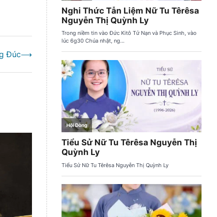
ng Đúc
⟶