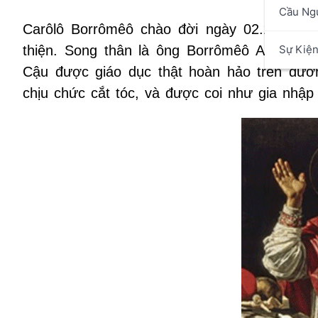
Cầu Ng
Carôlô Borrômêô chào đời ngày 02.10.1538 
Sự Kiệ
thiện. Song thân là ông Borrômêô Arôma và
Cậu được giáo dục thật hoàn hảo trên đườ
chịu chức cắt tóc, và được coi như gia nhập 