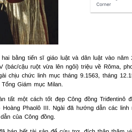
Corner
hai bằng tiến sĩ giáo luật và dân luật vào năm 
(bác/cậu ruột vừa lên ngôi) triệu về Rôma, ph
i chịu chức linh mục tháng 9.1563, tháng 12.1
h Tổng Giám mục Milan.
àn tất một cách tốt đẹp Công đồng Triđentinô 
 Hoàng Phaolô III. Ngài đã hướng dẫn các linh
ỉ dẫn của Công đồng.
đã bán hết tài sản để cứu trợ, đích thân thăm v