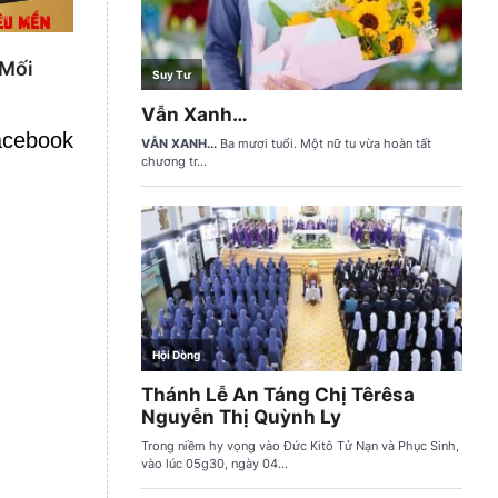
 Mối
cebook