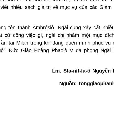
 viết nhiều sách giá trị về mục vụ của các Giám
ng tên thánh Ambrôsiô. Ngài cũng xây cất nhiề
ất cứ công việc gì, ngài chỉ nhắm một mục đíc
rần tại Milan trong khi đang quên mình phục vụ 
tuổi. Ðức Giáo Hoàng Phaolô V đã phong Ngài 
Lm. Sta-nít-la-ô Nguyễn
Nguồn: tonggiaophan