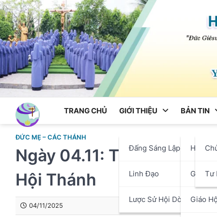
Skip
to
content
TRANG CHỦ
GIỚI THIỆU
BẢN TIN
ĐỨC MẸ – CÁC THÁNH
Đấng Sáng Lập
Hội Dò
Ch
Ngày 04.11: Thánh Carôlô
Linh Đạo
Giáo P
Tư 
Hội Thánh
Lược Sử Hội Dòng
Giáo Hộ
04/11/2025