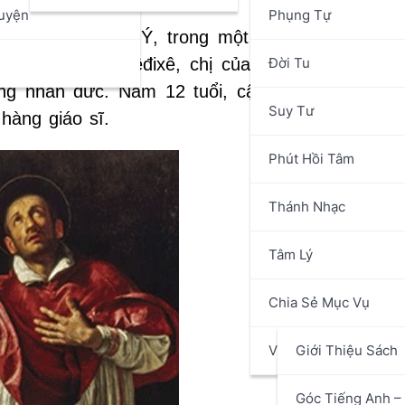
uyện
Phụng Tự
tại Milan, nước Ý, trong một gia đình đạo đức
n
Đời Tu
 bà Magatita Mêđixê, chị của Đức Giáo Hoàng 
ng nhân đức. Năm 12 tuổi, cậu đã tận hiến ch
Suy Tư
hàng giáo sĩ.
Phút Hồi Tâm
Thánh Nhạc
Tâm Lý
Chia Sẻ Mục Vụ
Văn Hóa Nghệ Thuật
Giới Thiệu Sách
Góc Tiếng Anh – 