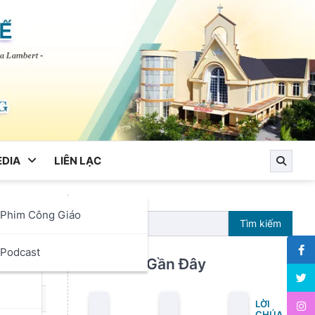
DIA
LIÊN LẠC
Phim Công Giáo
Sĩ
Tìm kiếm
ọc
Podcast
Bài Viết Gần Đây
LỜI
CHÚA