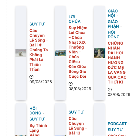
GIÁO
HỘI
LỜI
CHÚA
GIÁO
SUY TƯ
PHẬN
Suy Niệm
Câu
Lời Chúa
HỘI
Chuyện
DÒNG
– Chúa
Lẽ Sống –
Nhật XIX
CHỨNG
Bài 14:
Thường
NHÂN
Chúng Ta
Niên –
ĐẠI HỘI
Không
Chúa
HÀNH
Phải Là
Giêsu
HƯƠNG
Thiên
Đến Giữa
ĐỨC MẸ
Thần
Sóng Gió
LA VANG
Cuộc Đời
QUA CÁC
09/08/2026
THỜI KÌ
08/08/2026
08/08/2026
HỘI
SUY TƯ
DÒNG
Câu
SUY TƯ
Chuyện
PODCAST
Sự Thinh
Lẽ Sống –
SUY TƯ
Lặng
Bài 13:
Vâng