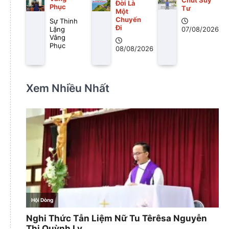
Chút Suy
Ðời Là
Phục
Tư
Một
Chuyến
Sự Thinh
Ði
Lặng
07/08/2026
Vâng
Phục
08/08/2026
Xem Nhiều Nhất