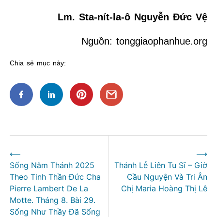
Lm. Sta-nít-la-ô Nguyễn Đức Vệ
Nguồn: tonggiaophanhue.org
Chia sẻ mục này:
Điều
⟵
⟶
hướng
Sống Năm Thánh 2025
Thánh Lễ Liên Tu Sĩ – Giờ
bài
Theo Tinh Thần Đức Cha
Cầu Nguyện Và Tri Ân
viết
Pierre Lambert De La
Chị Maria Hoàng Thị Lê
Motte. Tháng 8. Bài 29.
Sống Như Thầy Đã Sống