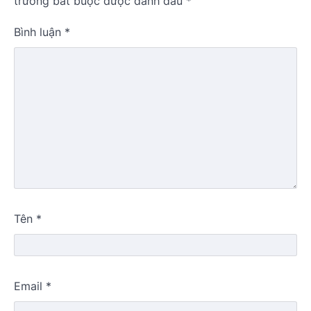
trường bắt buộc được đánh dấu
*
Bình luận
*
Tên
*
Email
*