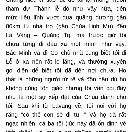
tham dự Thánh lễ đó như vậy nữa, đến
mức liều lĩnh vượt qua quãng đường gần
80km từ nhà trọ (gần Chùa Linh Mụ) đến
La Vang – Quảng Trị, mà trước giờ tôi
chưa từng đi đâu xa một mình như vậy.
Bác Minh và dì Cơ chủ nhà cũng biết tôi đi
Lễ ở xa nên rất lo lắng, và thường xuyên
gọi điện để biết tôi đã đến nơi chưa. Họ
thật là những người tử tế và đôn hậu dù họ
không cùng tôn giáo nhưng tôi vẫn coi đây
như là một sự xếp đặt của Chúa dành cho
tôi. Sau khi từ Lavang về, tôi nói với họ
rằng “có thể con sẽ đi tu !” Và họ đã rất
ngạc nhiên, cả ba tôi (lúc này đã ổn định về