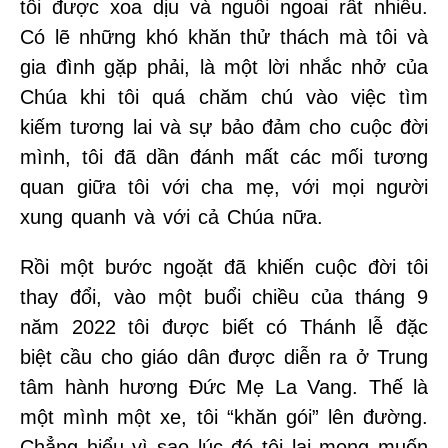
tôi được xoa dịu và nguôi ngoai rất nhiều.
Có lẽ những khó khăn thử thách mà tôi và
gia đình gặp phải, là một lời nhắc nhở của
Chúa khi tôi quá chăm chú vào việc tìm
kiếm tương lai và sự bảo đảm cho cuộc đời
mình, tôi đã dần đánh mất các mối tương
quan giữa tôi với cha mẹ, với mọi người
xung quanh và với cả Chúa nữa.
Rồi một bước ngoặt đã khiến cuộc đời tôi
thay đổi, vào một buổi chiều của tháng 9
năm 2022 tôi được biết có Thánh lễ đặc
biệt cầu cho giáo dân được diễn ra ở Trung
tâm hành hương Đức Mẹ La Vang. Thế là
một mình một xe, tôi “khăn gói” lên đường.
Chẳng hiểu vì sao lúc đó tôi lại mong muốn