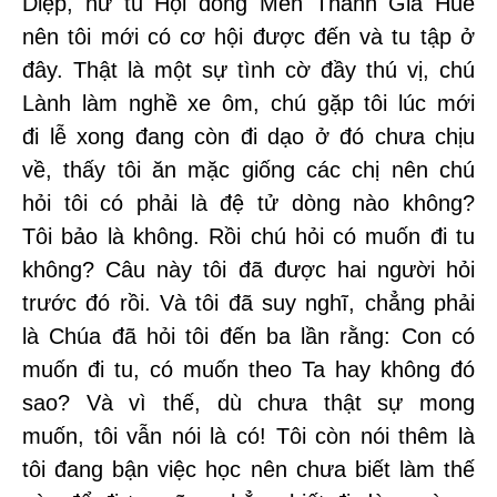
Diệp, nữ tu Hội dòng Mến Thánh Giá Huế
nên tôi mới có cơ hội được đến và tu tập ở
đây. Thật là một sự tình cờ đầy thú vị, chú
Lành làm nghề xe ôm, chú gặp tôi lúc mới
đi lễ xong đang còn đi dạo ở đó chưa chịu
về, thấy tôi ăn mặc giống các chị nên chú
hỏi tôi có phải là đệ tử dòng nào không?
Tôi bảo là không. Rồi chú hỏi có muốn đi tu
không? Câu này tôi đã được hai người hỏi
trước đó rồi. Và tôi đã suy nghĩ, chẳng phải
là Chúa đã hỏi tôi đến ba lần rằng: Con có
muốn đi tu, có muốn theo Ta hay không đó
sao? Và vì thế, dù chưa thật sự mong
muốn, tôi vẫn nói là có! Tôi còn nói thêm là
tôi đang bận việc học nên chưa biết làm thế