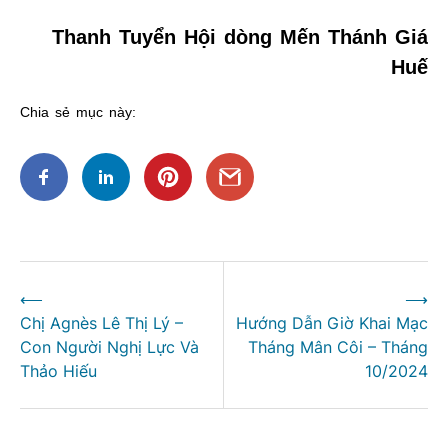
Thanh Tuyển Hội dòng Mến Thánh Giá
Huế
Chia sẻ mục này:
Điều
⟵
⟶
hướng
Chị Agnès Lê Thị Lý –
Hướng Dẫn Giờ Khai Mạc
bài
Con Người Nghị Lực Và
Tháng Mân Côi – Tháng
viết
Thảo Hiếu
10/2024