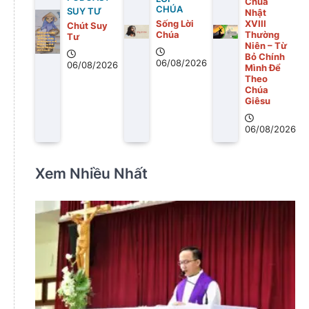
Chúa
CHÚA
SUY TƯ
Nhật
Sống Lời
XVIII
Chút Suy
Chúa
Thường
Tư
Niên – Từ
Bỏ Chính
06/08/2026
06/08/2026
Mình Để
Theo
Chúa
Giêsu
06/08/2026
Xem Nhiều Nhất