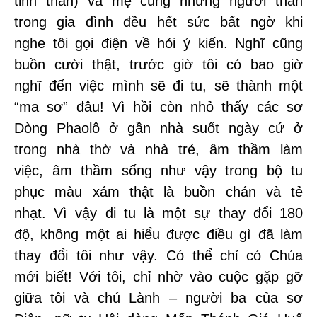
tinh thần) và mẹ cùng những người thân
trong gia đình đều hết sức bất ngờ khi
nghe tôi gọi điện về hỏi ý kiến. Nghĩ cũng
buồn cười thật, trước giờ tôi có bao giờ
nghĩ đến việc mình sẽ đi tu, sẽ thành một
“ma sơ” đâu! Vì hồi còn nhỏ thấy các sơ
Dòng Phaolô ở gần nhà suốt ngày cứ ở
trong nhà thờ và nhà trẻ, âm thầm làm
việc, âm thầm sống như vậy trong bộ tu
phục màu xám thật là buồn chán và tẻ
nhạt. Vì vậy đi tu là một sự thay đổi 180
độ, không một ai hiểu được điều gì đã làm
thay đổi tôi như vậy. Có thể chỉ có Chúa
mới biết! Với tôi, chỉ nhờ vào cuộc gặp gỡ
giữa tôi và chú Lành – người ba của sơ