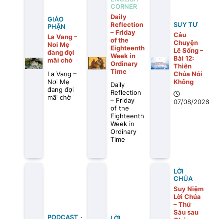
CORNER
Daily
GIÁO
Reflection
SUY TƯ
PHẬN
– Friday
Câu
La Vang –
of the
Chuyện
Nơi Mẹ
Eighteenth
Lẽ Sống –
đang đợi
Week in
Bài 12:
mãi chờ
Ordinary
Thiên
Time
Chúa Nói
La Vang –
Không
Nơi Mẹ
Daily
đang đợi
Reflection
mãi chờ
– Friday
07/08/2026
of the
Eighteenth
Week in
Ordinary
Time
LỜI
CHÚA
Suy Niệm
Lời Chúa
– Thứ
Sáu sau
PODCAST
LỜI