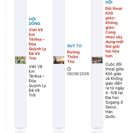
HỘI
Đối thoại
Kitô
giáo–
HỘI
Khổng
DÒNG
giáo:
Viết Về
Cùng
Em
nhau xây
Têrêsa –
dựng một
Đóa
SUY TƯ
thế giới
Quỳnh Ly
hài hòa
Đường
Đã Về
hơn
Thiên
Trời
Thu
Cuộc đối
Viết Về
thoại giữa
Em
Kitô giáo
06/08/2026
Têrêsa –
và Khổng
Đóa
giáo diễn
Quỳnh Ly
ra từ ngày
Đã Về
4 -5/8 tại
Trời
Đại học
Sogang ở
Seoul,
Hàn
Quốc.