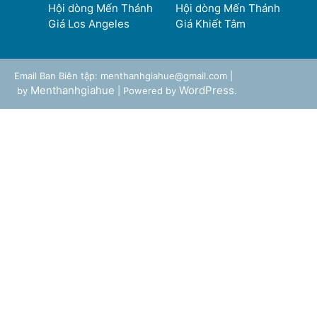
Hội dòng Mến Thánh
Hội dòng Mến Thánh
Giá Los Angeles
Giá Khiết Tâm
Email Ban Biên tập: menthanhgiahue@gmail.com |
Menthanhgiahue
WordPress
by
| Powered by
.