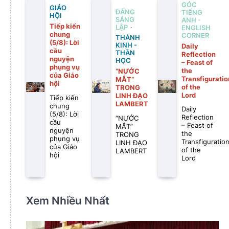
GÓC
GIÁO
ĐẤNG
TIẾNG
HỘI
SÁNG
ANH -
Tiếp kiến
LẬP
ENGLISH
chung
CORNER
THÁNH
(5/8): Lời
KINH -
Daily
cầu
THẦN
Reflection
nguyện
HỌC
– Feast of
phụng vụ
the
“NƯỚC
của Giáo
Transfiguratio
MẮT”
hội
of the
TRONG
Lord
LINH ĐẠO
Tiếp kiến
LAMBERT
chung
Daily
(5/8): Lời
Reflection
“NƯỚC
cầu
– Feast of
MẮT”
nguyện
the
TRONG
phụng vụ
Transfiguratio
LINH ĐẠO
của Giáo
of the
LAMBERT
hội
Lord
Xem Nhiều Nhất