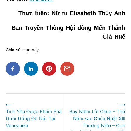
Thực hiện: Nữ tu Elisabeth Thúy Anh
Ban Truyền Thông Hội dòng Mến Thánh
Giá Huế
Chia sẻ mục này:
Điều
⟵
⟶
hướng
Tình Yêu Được Khám Phá
Suy Niệm Lời Chúa – Thứ
bài
Dưới Đống Đổ Nát Tại
Năm sau Chúa Nhật XIII
viết
Venezuela
Thường Niên – Con