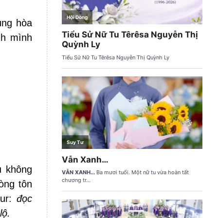
ung hòa
nh mình
u không
òng tôn
eur:
đọc
lộ.