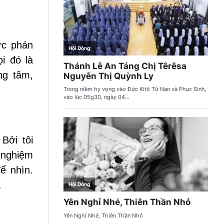
ức phán
i đó là
ng tâm,
Bởi tôi
 nghiệm
ể nhìn.
.