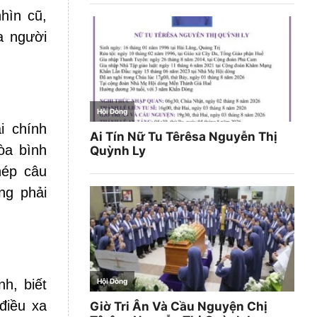
hìn cũ,
ủa người
i chính
òa bình
hép câu
ng phải
h, biết
điều xa