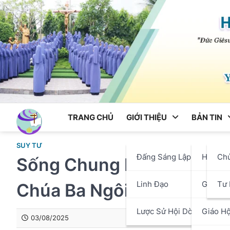
Skip
to
content
TRANG CHỦ
GIỚI THIỆU
BẢN TIN
SUY TƯ
Đấng Sáng Lập
Hội Dò
Ch
Sống Chung Hòa Bình – N
Linh Đạo
Giáo P
Tư 
Chúa Ba Ngôi
Lược Sử Hội Dòng
Giáo Hộ
03/08/2025