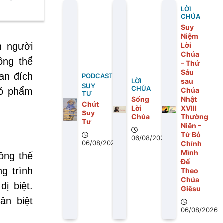
LỜI
CHÚA
Suy
Niệm
Lời
n người
Chúa
ông thể
– Thứ
Sáu
an đích
PODCAST
sau
LỜI
SUY
CHÚA
Chúa
có phẩm
TƯ
Sống
Nhật
Chút
Lời
XVIII
Suy
Chúa
Thường
Tư
Niên –
Từ Bỏ
06/08/2026
06/08/2026
Chính
Mình
hông thể
Để
g trình
Theo
Chúa
ị biệt.
Giêsu
ân biệt
06/08/2026