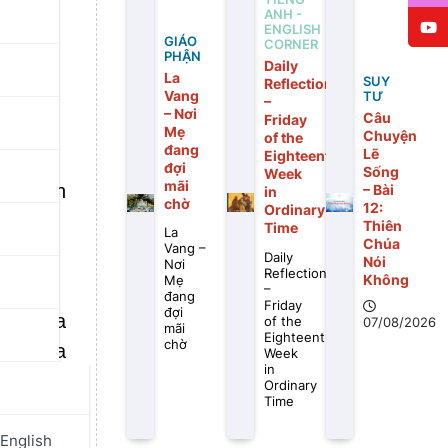
ANH -
ENGLISH
GIÁO
CORNER
PHẬN
Daily
La
SUY
Reflection
Vang
TƯ
–
– Nơi
Câu
Friday
Mẹ
Chuyện
of the
đang
Lẽ
Eighteenth
đợi
Sống
Week
mãi
òa bình
– Bài
in
chờ
12:
Ordinary
Thiên
Time
La
Chúa
Vang –
Daily
Nói
Nơi
Reflection
Không
Mẹ
–
đang
Friday
đợi
sống Ba
of the
07/08/2026
mãi
Eighteenth
chờ
và Chúa
Week
in
vị đích
Ordinary
Time
a Thiên
English