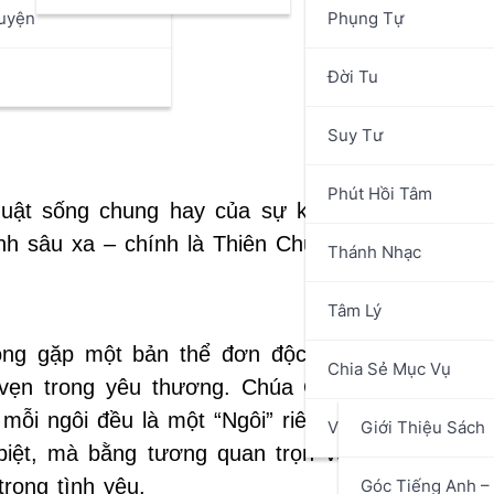
uyện
Phụng Tự
n
Đời Tu
Suy Tư
Phút Hồi Tâm
uật sống chung hay của sự khéo léo tâm lý. H
nh sâu xa – chính là Thiên Chúa Ba Ngôi.
Thánh Nhạc
Tâm Lý
ông gặp một bản thể đơn độc, nhưng một sự 
Chia Sẻ Mục Vụ
ọn vẹn trong yêu thương. Chúa Cha, Chúa Con, 
i ngôi đều là một “Ngôi” riêng biệt – một ngôi 
Văn Hóa Nghệ Thuật
Giới Thiệu Sách
biệt, mà bằng tương quan trọn vẹn. Bản thể củ
rong tình yêu.
Góc Tiếng Anh – 