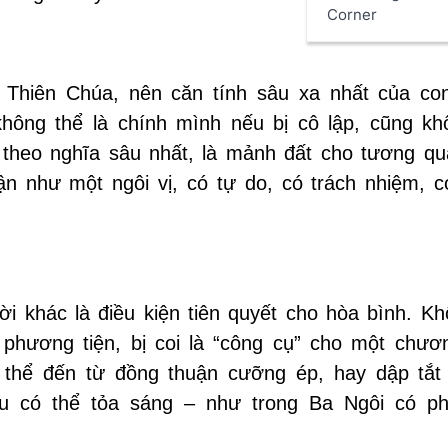
Corner
 Thiên Chúa, nên căn tính sâu xa nhất của co
hông thể là chính mình nếu bị cô lập, cũng kh
, theo nghĩa sâu nhất, là mảnh đất cho tương qu
n như một ngôi vị, có tự do, có trách nhiệm, 
ười khác là điều kiện tiên quyết cho hòa bình. K
hương tiện, bị coi là “công cụ” cho một chươn
thể đến từ đồng thuận cưỡng ép, hay dập tắt d
yêu có thể tỏa sáng – như trong Ba Ngôi có ph