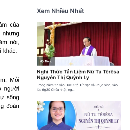
Xem Nhiều Nhất
tâm của
, nhưng
ám nói,
i khác.
ệm. Mỗi
o người
sự sống
ng đoàn