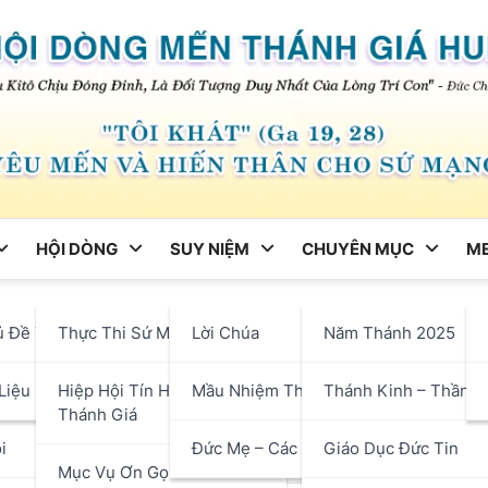
HỘI DÒNG
SUY NIỆM
CHUYÊN MỤC
ME
ng
ủ Đề Tháng
Thực Thi Sứ Mạng
Lời Chúa
Năm Thánh 2025
ền Tảng Siêu Hình Từ Thiên
hận
Liệu
Hiệp Hội Tín Hữu Mến
Mầu Nhiệm Thánh Giá
Thánh Kinh – Thần H
Thánh Giá
i
Đức Mẹ – Các Thánh
Giáo Dục Đức Tin
Mục Vụ Ơn Gọi