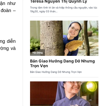
hận như
 đoàn –
ng diễn
ường và