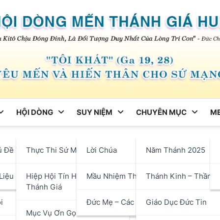
HỘI DÒNG
SUY NIỆM
CHUYÊN MỤC
ME
ng
ủ Đề Tháng
Thực Thi Sứ Mạng
Lời Chúa
Năm Thánh 2025
 Giá Mỗi Ngày – Bài 4: Tươ
hận
Liệu
Hiệp Hội Tín Hữu Mến
Mầu Nhiệm Thánh Giá
Thánh Kinh – Thần H
à Con Người
Thánh Giá
i
Đức Mẹ – Các Thánh
Giáo Dục Đức Tin
Mục Vụ Ơn Gọi