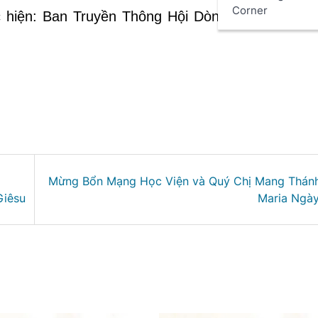
Corner
 hiện: Ban Truyền Thông Hội Dòng Mến Thánh 
Mừng Bổn Mạng Học Viện và Quý Chị Mang Thánh
Giêsu
Maria Ngà