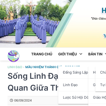
Skip
to
content
TRANG CHỦ
GIỚI THIỆU
BẢN TIN
LINH ĐẠO
MẦU NHIỆM THÁNH GIÁ
PODCAST
Đấng Sáng Lập
Hội Dò
Ch
Sống Linh Đạo Mến Thánh
Linh Đạo
Giáo P
Tư 
Quan Giữa Thiên Chúa V
Lược Sử Hội Dòng
Giáo Hộ
06/09/2024