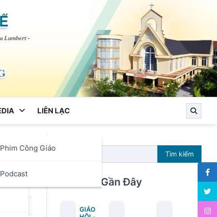
DIA
LIÊN LẠC
Phim Công Giáo
ng
Tìm kiếm
ọc
Podcast
Bài Viết Gần Đây
GIÁO
HỘI