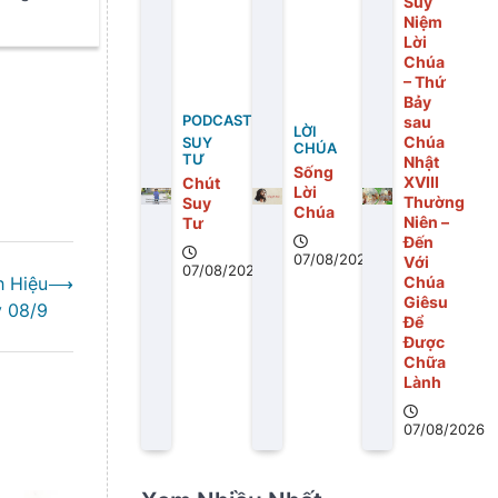
Suy
Niệm
Giá Huế
Lời
Chúa
– Thứ
Bảy
PODCAST
sau
LỜI
Chúa
SUY
CHÚA
TƯ
Nhật
Sống
XVIII
Chút
Lời
Thường
Suy
Chúa
Niên –
Tư
Đến
07/08/2026
Với
07/08/2026
 Hiệu
⟶
Chúa
Giêsu
y 08/9
Để
Được
Chữa
Lành
07/08/2026