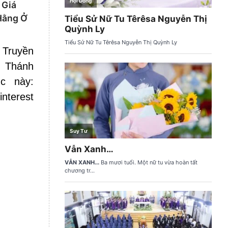
 Giá
 Hằng Ở
 Truyền
 Thánh
c này:
nterest