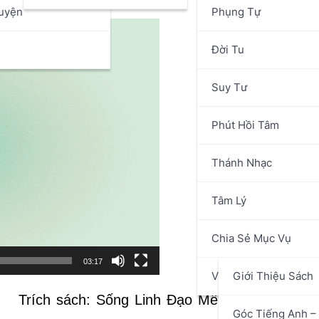
uyện
Phụng Tự
n
Đời Tu
Suy Tư
Phút Hồi Tâm
Thánh Nhạc
Tâm Lý
Chia Sẻ Mục Vụ
03:17
Văn Hóa Nghệ Thuật
Giới Thiệu Sách
Trích sách: Sống Linh Đạo Mến Thánh Giá M
Góc Tiếng Anh – 