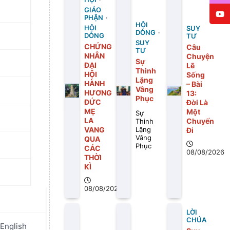
GIÁO
PHẬN
HỘI
HỘI
SUY
DÒNG
DÒNG
TƯ
SUY
CHỨNG
Câu
TƯ
NHÂN
Chuyện
Sự
ĐẠI
Lẽ
Thinh
HỘI
Sống
Lặng
HÀNH
– Bài
Vâng
HƯƠNG
13:
Phục
ĐỨC
Ðời Là
MẸ
Một
Sự
LA
Chuyến
Thinh
VANG
Ði
Lặng
Vâng
QUA
Phục
CÁC
08/08/2026
THỜI
KÌ
08/08/2026
LỜI
ỗi Ngày
CHÚA
English