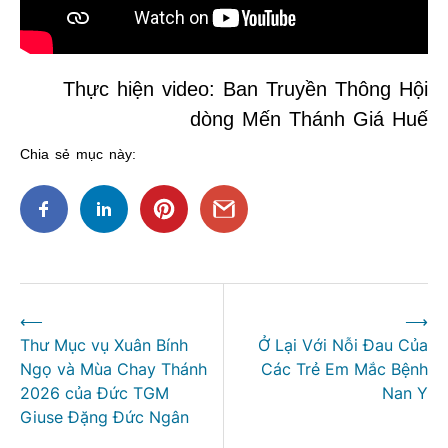
Thực hiện video: Ban Truyền Thông Hội
dòng Mến Thánh Giá Huế
Chia sẻ mục này:
Điều
⟵
⟶
hướng
Thư Mục vụ Xuân Bính
Ở Lại Với Nỗi Đau Của
bài
Ngọ và Mùa Chay Thánh
Các Trẻ Em Mắc Bệnh
viết
2026 của Đức TGM
Nan Y
Giuse Đặng Đức Ngân