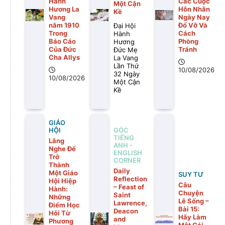
Hành
Các Cuộc
Một Cận
Hương La
Hôn Nhân
Kề
Vang
Ngày Nay
năm 1910
Đổ Vỡ Và
Đại Hội
Trong
Cách
Hành
Báo Cáo
Phòng
Hương
Của Đức
Tránh
Đức Mẹ
Cha Allys
La Vang
Lần Thứ
10/08/2026
32 Ngày
10/08/2026
Một Cận
Kề
GIÁO
GÓC
HỘI
TIẾNG
Lắng
ANH -
Nghe Để
ENGLISH
Trở
CORNER
Thành
Daily
Một Giáo
SUY TƯ
Reflection
Hội Hiệp
Câu
– Feast of
Hành:
Chuyện
Saint
Những
Lẽ Sống –
Lawrence,
Điểm Học
Bài 15:
Deacon
Hỏi Từ
Hãy Làm
and
Phương