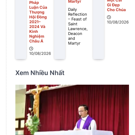
Một Cái
Martyr
Pháp
Gì Ðẹp
Luận Của
Daily
Cho Chúa
Thượng
Reflection
Hội Đồng
– Feast of
2021–
10/08/2026
Saint
2024 Và
Lawrence,
Kinh
Deacon
Nghiệm
and
Châu Á
Martyr
10/08/2026
Xem Nhiều Nhất