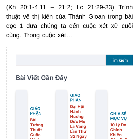
(Kh 20:1-4.11 – 21:2; Lc 21:29-33) Trình
thuật về thị kiến của Thánh Gioan trong bài
đọc 1 đưa chúng ta đến cuộc xét xử cuối
cùng. Trong cuộc xét…
Tìm kiếm
Bài Viết Gần Đây
GIÁO
PHẬN
Đại Hội
GIÁO
Hành
PHẬN
CHIA SẺ
Hương
MỤC VỤ
Bài
Đức Mẹ
Tường
10 Lý Do
La Vang
Thuật
Chính
Lần Thứ
Cuộc
Khiến
32 Ngày