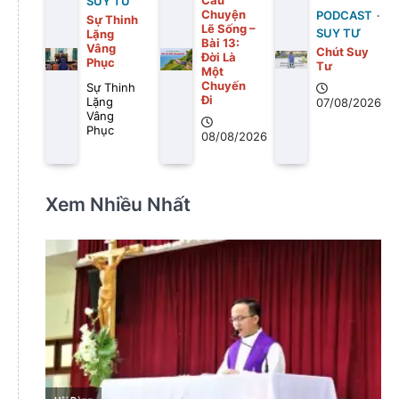
SUY TƯ
Chuyện
PODCAST
Sự Thinh
Lẽ Sống –
SUY TƯ
Lặng
Bài 13:
Vâng
Chút Suy
Ðời Là
Phục
Tư
Một
Chuyến
Sự Thinh
Ði
Lặng
07/08/2026
Vâng
Phục
08/08/2026
Xem Nhiều Nhất