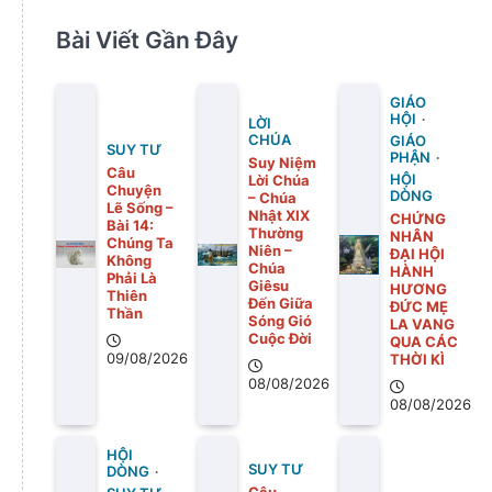
Bài Viết Gần Đây
GIÁO
HỘI
LỜI
CHÚA
GIÁO
SUY TƯ
PHẬN
Suy Niệm
Câu
Lời Chúa
HỘI
Chuyện
DÒNG
– Chúa
Lẽ Sống –
Nhật XIX
CHỨNG
Bài 14:
Thường
NHÂN
Chúng Ta
Niên –
ĐẠI HỘI
Không
Chúa
HÀNH
Phải Là
Giêsu
HƯƠNG
Thiên
Đến Giữa
ĐỨC MẸ
Thần
Sóng Gió
LA VANG
Cuộc Đời
QUA CÁC
09/08/2026
THỜI KÌ
08/08/2026
08/08/2026
HỘI
SUY TƯ
DÒNG
Câu