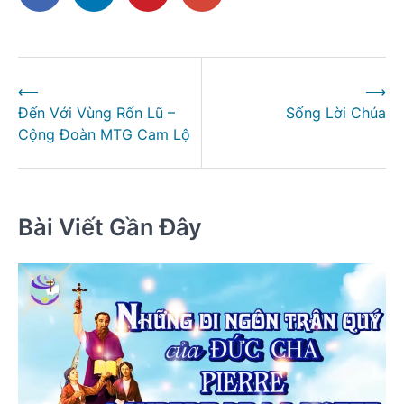
Điều
⟵
⟶
hướng
Đến Với Vùng Rốn Lũ –
Sống Lời Chúa
bài
Cộng Đoàn MTG Cam Lộ
viết
Bài Viết Gần Đây