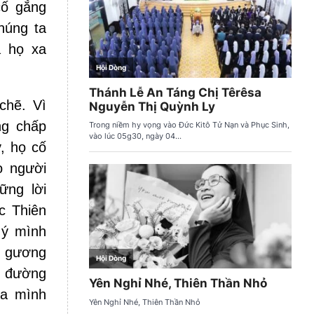
cố gắng
húng ta
a họ xa
chẽ. Vì
ng chấp
, họ cố
o người
ững lời
c Thiên
 ý mình
n gương
n đường
ủa mình