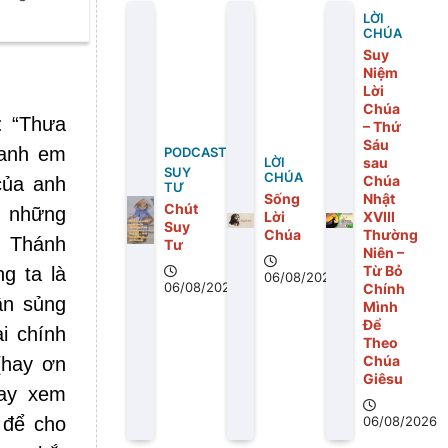
LỜI
CHÚA
Suy
Niệm
Lời
Chúa
: “Thưa
– Thứ
Sáu
 anh em
PODCAST
sau
LỜI
SUY
CHÚA
Chúa
của anh
TƯ
Sống
Nhật
Chút
o những
Lời
XVIII
Suy
Chúa
Thường
. Thánh
Tư
Niên –
Từ Bỏ
g ta là
06/08/2026
06/08/2026
Chính
ân sủng
Mình
Để
i chính
Theo
Chúa
[hay ơn
Giêsu
hay xem
 để cho
06/08/2026