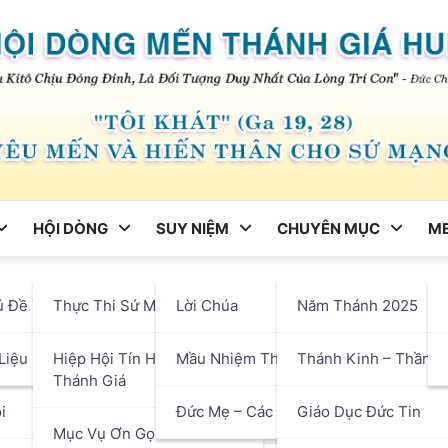
HỘI DÒNG
SUY NIỆM
CHUYÊN MỤC
ME
ng
ủ Đề Tháng
Thực Thi Sứ Mạng
Lời Chúa
Năm Thánh 2025
 Hai sau Chúa Nhật XXI Thư
hận
Liệu
Hiệp Hội Tín Hữu Mến
Mầu Nhiệm Thánh Giá
Thánh Kinh – Thần H
ng Đời Sống Thật
Thánh Giá
i
Đức Mẹ – Các Thánh
Giáo Dục Đức Tin
Mục Vụ Ơn Gọi