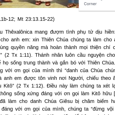
Corner
11b-12; Mt 23:13.15-22)
u Thêxalônica mang đượm tình phụ tử dịu hiền
 cho anh em: xin Thiên Chúa chúng ta làm cho
dùng quyền năng mà hoàn thành mọi thiện chí 
n” (2 Tx 1:11). Thánh nhân luôn cầu nguyện ch
 họ sống trung thành và gắn bó với Thiên Chúa
ng với ơn gọi của mình thì “danh của Chúa chún
à anh em được tôn vinh nơi Người, chiếu theo 
Kitô” (2 Tx 1:12). Điều này làm chúng ta xét lạ
không sống xứng đáng với ơn gọi làm Kitô hữu 
ta đã làm cho danh Chúa Giêsu bị châm biếm 
đáng với ơn gọi của mình, chúng ta “đừng vội