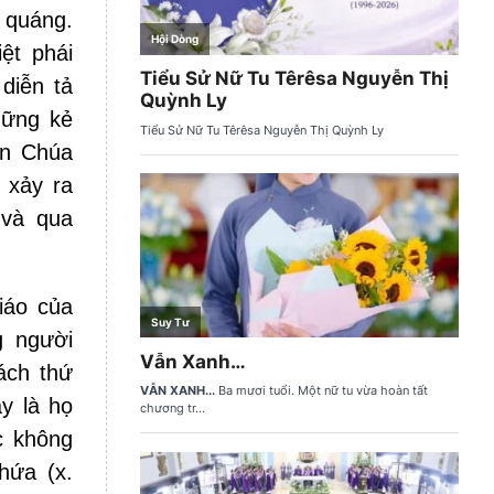
 quáng.
ệt phái
diễn tả
hững kẻ
ận Chúa
 xảy ra
 và qua
iáo của
g người
ách thứ
y là họ
c không
hứa (x.