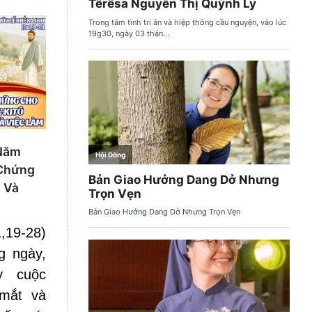
 Năm
 Chứng
i Và
19-28)
g ngày,
y cuộc
mắt và