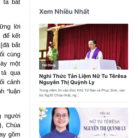
 ta bắt
Xem Nhiều Nhất
ững lời
 để kết
[đã bắt
ối cùng
bày một
 tả qua
bối cảnh
h “luận
g người
), Chúa
nay gồm