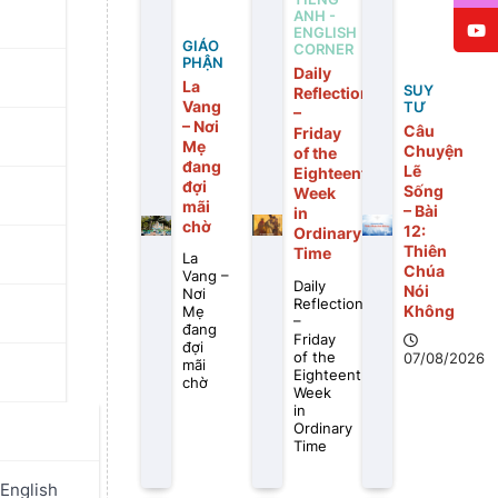
ANH -
ENGLISH
GIÁO
CORNER
PHẬN
Daily
La
SUY
Reflection
Vang
TƯ
–
– Nơi
Câu
Friday
Mẹ
Chuyện
of the
đang
Lẽ
Eighteenth
đợi
Sống
Week
mãi
– Bài
in
chờ
12:
Ordinary
Thiên
Time
La
Chúa
Vang –
Daily
Nói
Nơi
Reflection
Không
Mẹ
–
đang
Friday
đợi
of the
07/08/2026
mãi
Eighteenth
chờ
Week
in
Ordinary
Time
English