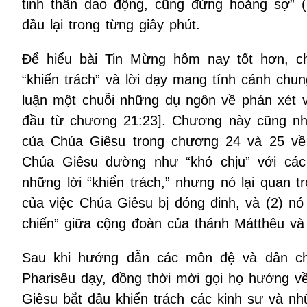
tinh thần dao động, cũng đừng hoảng sợ” (
đầu lại trong từng giây phút.
Để hiểu bài Tin Mừng hôm nay tốt hơn, ch
“khiển trách” và lời dạy mang tính cánh ch
luận một chuỗi những dụ ngôn về phán xét v
đầu từ chương 21:23]. Chương này cũng nhằ
của Chúa Giêsu trong chương 24 và 25 về
Chúa Giêsu dường như “khó chịu” với các
những lời “khiển trách,” nhưng nó lại quan t
của việc Chúa Giêsu bị đóng đinh, và (2) nó
chiến” giữa cộng đoàn của thánh Mátthêu và
Sau khi hướng dẫn các môn đệ và dân ch
Pharisêu dạy, đồng thời mời gọi họ hướng về
Giêsu bắt đầu khiển trách các kinh sư và n