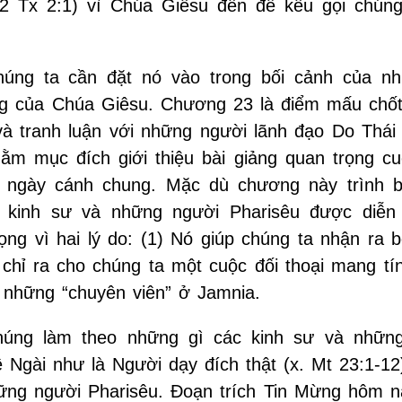
2 Tx 2:1) vì Chúa Giêsu đến để kêu gọi chúng
úng ta cần đặt nó vào trong bối cảnh của nh
ung của Chúa Giêsu. Chương 23 là điểm mấu chốt
à tranh luận với những người lãnh đạo Do Thái 
m mục đích giới thiệu bài giảng quan trọng cu
 ngày cánh chung. Mặc dù chương này trình 
 kinh sư và những người Pharisêu được diễn
rọng vì hai lý do: (1) Nó giúp chúng ta nhận ra 
 chỉ ra cho chúng ta một cuộc đối thoại mang tín
 những “chuyên viên” ở Jamnia.
úng làm theo những gì các kinh sư và nhữn
 Ngài như là Người dạy đích thật (x. Mt 23:1-12
hững người Pharisêu. Đoạn trích Tin Mừng hôm 