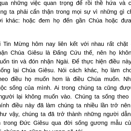
qua những việc quan trọng để rồi thề hứa và 
ng ta phải cẩn thận trong mọi sự vì những gì c
ười khác: hoặc đem họ đến gần Chúa hoặc đư
i Tin Mừng hôm nay liên kết với nhau rất chặt 
nhận Chúa Giêsu là Đấng Cứu thế, nên họ khô
n tin và đón nhận Ngài. Để thực hiện điều này
ống lại Chúa Giêsu. Nói cách khác, họ làm ch
 theo điều họ muốn hơn là điều Chúa muốn. Nh
cuộc sống của mình. Ai trong chúng ta cũng đượ
người lại không muốn vào. Chúng ta sống theo
ính điều này đã làm chúng ta nhiều lần trở nê
hư vậy, chúng ta đã trở thành những người dẫ
n trong Đức Giêsu qua đời sống gương mẫu c