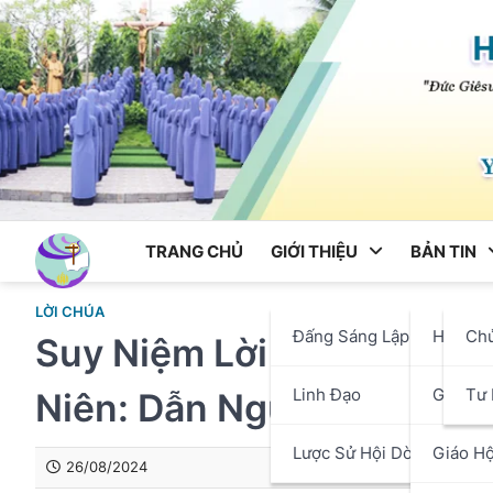
Skip
to
content
TRANG CHỦ
GIỚI THIỆU
BẢN TIN
LỜI CHÚA
Đấng Sáng Lập
Hội Dò
Ch
Suy Niệm Lời Chúa – Thứ
Linh Đạo
Giáo P
Tư 
Niên: Dẫn Người Khác Bằ
Lược Sử Hội Dòng
Giáo Hộ
26/08/2024