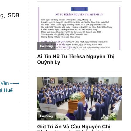
ng, SDB
 Vân –
⟶
á Huế