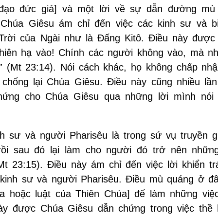
h [đạo đức giả] và một lời về sự dẫn đường mù
, Chúa Giêsu ám chỉ đến việc các kinh sư và bi
ời của Ngài như là Đấng Kitô. Điều này được 
thiên hạ vào! Chính các người không vào, mà n
 (Mt 23:14). Nói cách khác, họ không chấp nh
chống lại Chúa Giêsu. Điều này cũng nhiều lần
chứng cho Chúa Giêsu qua những lời mình nói
nh sư và người Pharisêu là trong sứ vụ truyền g
rồi sau đó lại làm cho người đó trở nên nhữn
t 23:15). Điều này ám chỉ đến việc lời khiển tr
kinh sư và người Pharisêu. Điều mù quáng ở đâ
a hoặc luật của Thiên Chúa] để làm những việ
này được Chúa Giêsu dẫn chứng trong việc thề 