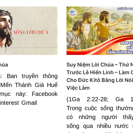
húa
Suy Niệm Lời Chúa – Thứ
Trước Lễ Hiển Linh – Làm
n: Ban truyền thông
Cho Đức Kitô Bằng Lời Nó
 Mến Thánh Giá Huế
Việc Làm
mục này: Facebook
(1Ga 2:22-28; Ga 1,
interest Gmail
Trong cuộc sống thườn
có những người thấ
sống qua nhiều nước 