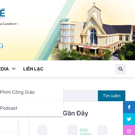
DIA
LIÊN LẠC
Phim Công Giáo
ờng
Tìm kiếm
ọc
Podcast
Bài Viết Gần Đây
GÓC
TIẾNG