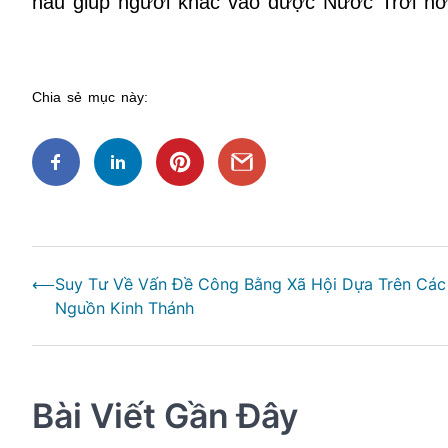
hầu giúp người khác vào được Nước Trời nơi
Chia sẻ mục này:
Điều
⟵
Suy Tư Về Vấn Đề Công Bằng Xã Hội Dựa Trên Các
hướng
Nguồn Kinh Thánh
bài
viết
Bài Viết Gần Đây