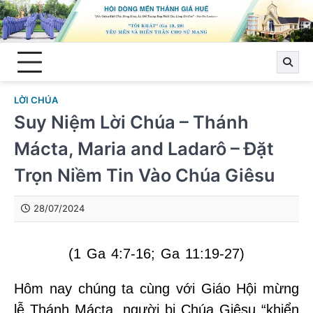
Skip
to
content
LỜI CHÚA
Suy Niệm Lời Chúa – Thánh
Mácta, Maria and Ladarô – Đặt
Trọn Niềm Tin Vào Chúa Giêsu
28/07/2024
(1 Ga 4:7-16; Ga 11:19-27)
Hôm nay chúng ta cùng với Giáo Hội mừng
lễ Thánh Mácta, người bị Chúa Giêsu “khiển