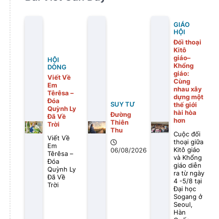
GIÁO
HỘI
Đối thoại
Kitô
giáo–
HỘI
Khổng
DÒNG
giáo:
Viết Về
Cùng
Em
nhau xây
Têrêsa –
dựng một
Đóa
SUY TƯ
thế giới
Quỳnh Ly
hài hòa
Đường
Đã Về
hơn
Thiên
Trời
Thu
Cuộc đối
Viết Về
thoại giữa
Em
Kitô giáo
06/08/2026
Têrêsa –
và Khổng
Đóa
giáo diễn
Quỳnh Ly
ra từ ngày
Đã Về
4 -5/8 tại
Trời
Đại học
Sogang ở
Seoul,
Hàn