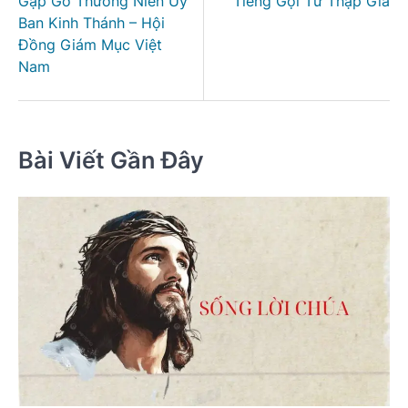
Gặp Gỡ Thường Niên Ủy
Tiếng Gọi Từ Thập Giá
bài
Ban Kinh Thánh – Hội
viết
Đồng Giám Mục Việt
Nam
Bài Viết Gần Đây