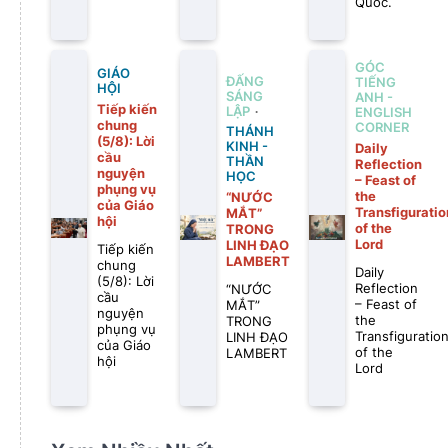
Quốc.
GÓC
GIÁO
ĐẤNG
TIẾNG
HỘI
SÁNG
ANH -
Tiếp kiến
LẬP
ENGLISH
chung
CORNER
THÁNH
(5/8): Lời
KINH -
Daily
cầu
THẦN
Reflection
nguyện
HỌC
– Feast of
phụng vụ
the
“NƯỚC
của Giáo
Transfiguratio
MẮT”
hội
of the
TRONG
Lord
LINH ĐẠO
Tiếp kiến
LAMBERT
chung
Daily
(5/8): Lời
Reflection
“NƯỚC
cầu
– Feast of
MẮT”
nguyện
the
TRONG
phụng vụ
Transfiguratio
LINH ĐẠO
của Giáo
of the
LAMBERT
hội
Lord