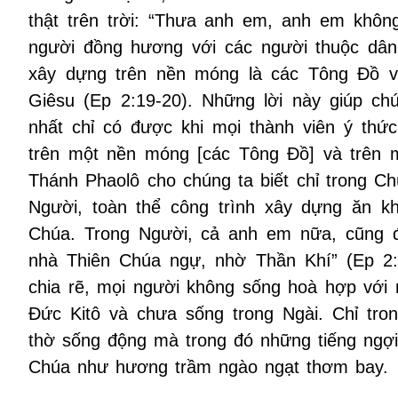
thật trên trời: “Thưa anh em, anh em không
người đồng hương với các người thuộc dân
xây dựng trên nền móng là các Tông Đồ v
Giêsu (Ep 2:19-20). Những lời này giúp ch
nhất chỉ có được khi mọi thành viên ý thứ
trên một nền móng [các Tông Đồ] và trên m
Thánh Phaolô cho chúng ta biết chỉ trong C
Người, toàn thể công trình xây dựng ăn k
Chúa. Trong Người, cả anh em nữa, cũng 
nhà Thiên Chúa ngự, nhờ Thần Khí” (Ep 2:2
chia rẽ, mọi người không sống hoà hợp với 
Đức Kitô và chưa sống trong Ngài. Chỉ tro
thờ sống động mà trong đó những tiếng ngợi
Chúa như hương trầm ngào ngạt thơm bay.