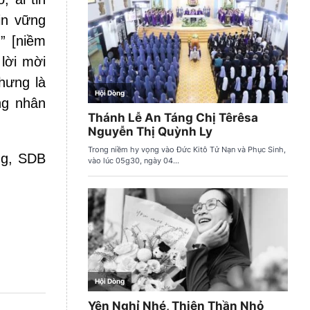
in vững
n” [niềm
lời mời
hưng là
ng nhân
ng, SDB