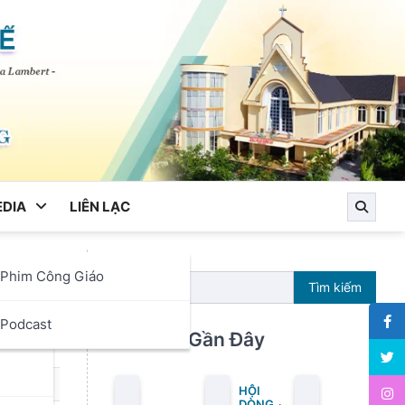
DIA
LIÊN LẠC
Phim Công Giáo
i
Tìm kiếm
ọc
Podcast
Bài Viết Gần Đây
HỘI
DÒNG