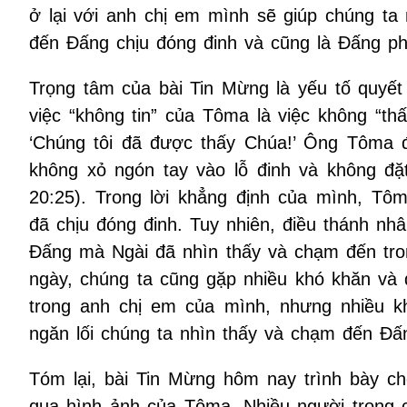
ở lại với anh chị em mình sẽ giúp chúng ta
đến Đấng chịu đóng đinh và cũng là Đấng ph
Trọng tâm của bài Tin Mừng là yếu tố quyết 
việc “không tin” của Tôma là việc không “th
‘Chúng tôi đã được thấy Chúa!’ Ông Tôma đá
không xỏ ngón tay vào lỗ đinh và không đặt
20:25). Trong lời khẳng định của mình, T
đã chịu đóng đinh. Tuy nhiên, điều thánh n
Đấng mà Ngài đã nhìn thấy và chạm đến tron
ngày, chúng ta cũng gặp nhiều khó khăn và 
trong anh chị em của mình, nhưng nhiều k
ngăn lối chúng ta nhìn thấy và chạm đến Đấ
Tóm lại, bài Tin Mừng hôm nay trình bày ch
qua hình ảnh của Tôma. Nhiều người trong ch