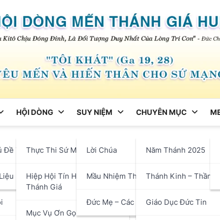
HỘI DÒNG
SUY NIỆM
CHUYÊN MỤC
ME
ng
ủ Đề Tháng
Thực Thi Sứ Mạng
Lời Chúa
Năm Thánh 2025
nh Tôma, Tông Đồ – Niềm Vu
hận
Liệu
Hiệp Hội Tín Hữu Mến
Mầu Nhiệm Thánh Giá
Thánh Kinh – Thần H
Thánh Giá
i
Đức Mẹ – Các Thánh
Giáo Dục Đức Tin
Mục Vụ Ơn Gọi