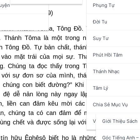
uyện
Phụng Tự
9-22; Ga 20:24-29)
n
Đời Tu
g kính Thánh Tôma, Tông Đồ. Thánh nhân thườ
n. Thánh Tôma là một trong những người đánh 
Suy Tư
nh Tông Đồ. Tự bản chất, thánh nhân chậm tin, 
Phút Hồi Tâm
 vào mặt trái của mọi sự. Thánh nhân có một 
. Chúng ta đọc thấy trong Tin Mừng rằng một 
Thánh Nhạc
với sự đơn sơ của mình, thánh nhân hỏi: “Thư
 chúng con biết đường?” Khi Chúa Giêsu quyết 
Tâm Lý
 đệ dễ nản lòng này ngay lập tức sợ điều kh
, liền can đảm kêu mời các môn đệ khác: “C
Chia Sẻ Mục Vụ
ân, chúng ta có can đảm để mời gọi anh chị e
Văn Hóa Nghệ Thuật
Giới Thiệu Sách
ùng chết và được sống lại với Ngài không?
 tín hữu Êphêsô biết họ là những người có qu
Góc Tiếng Anh – 