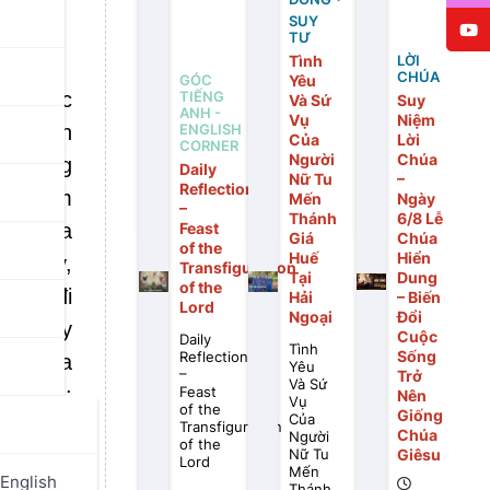
SUY
TƯ
Tình
LỜI
CHÚA
Yêu
GÓC
ng được
TIẾNG
Và Sứ
Suy
ANH -
Vụ
Niệm
cá trên
ENGLISH
Của
Lời
CORNER
Người
Chúa
dễ dàng
Daily
Nữ Tu
–
Reflection
con tim
Mến
Ngày
–
Thánh
6/8 Lễ
lần kia
Feast
Giá
Chúa
of the
Huế
Hiển
a Thầy,
Transfiguration
Tại
Dung
of the
định đi
Hải
– Biến
Lord
Ngoại
Đổi
ông may
Cuộc
Daily
Tình
Sống
Reflection
húng ta
Yêu
–
Trở
Và Sứ
m mình:
Feast
Nên
Vụ
of the
Giống
Của
Transfiguration
Chúa
Người
of the
Giêsu
Nữ Tu
Lord
Mến
ê hương
English
Thánh