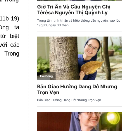
11b-19)
úng ta
từ biệt
với các
 Trong