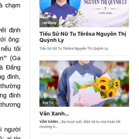
và chạm
ết định
ới ông:
nếu tôi
n’” (Ga
là Đấng
g đinh,
 thường
ng đinh
 thương
i người
 ai tin