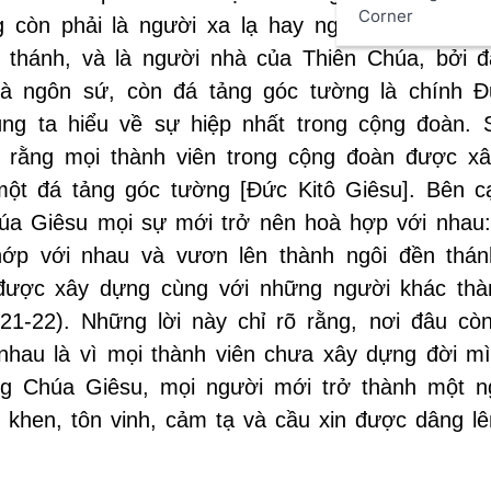
Corner
 còn phải là người xa lạ hay người tạm trú, n
 thánh, và là người nhà của Thiên Chúa, bởi 
à ngôn sứ, còn đá tảng góc tường là chính Đ
úng ta hiểu về sự hiệp nhất trong cộng đoàn. 
c rằng mọi thành viên trong cộng đoàn được x
ột đá tảng góc tường [Đức Kitô Giêsu]. Bên c
húa Giêsu mọi sự mới trở nên hoà hợp với nhau:
hớp với nhau và vươn lên thành ngôi đền thán
được xây dựng cùng với những người khác thà
1-22). Những lời này chỉ rõ rằng, nơi đâu cò
nhau là vì mọi thành viên chưa xây dựng đời mì
ng Chúa Giêsu, mọi người mới trở thành một n
 khen, tôn vinh, cảm tạ và cầu xin được dâng lê