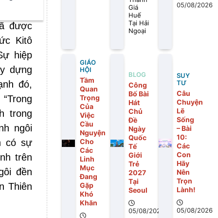
05/08/2026
Giá
hưng là
Huế
Tại Hải
đã được
Ngoại
ức Kitô
Sự hiệp
GIÁO
ây dựng
HỘI
BLOG
SUY
Tầm
ạnh đó,
TƯ
Công
Quan
Câu
Bố Bài
Trọng
 “Trong
Chuyện
Hát
Của
Lẽ
Chủ
h trong
Việc
Sống
Đề
Cầu
nh ngôi
– Bài
Ngày
Nguyện
10:
Quốc
Cho
n có sự
Các
Tế
Các
Con
Giới
nh trên
Linh
Hãy
Trẻ
Mục
gôi đền
Nên
2027
Đang
Trọn
Tại
Gặp
n Thiên
Lành!
Seoul
Khó
Khăn
05/08/2026
05/08/2026