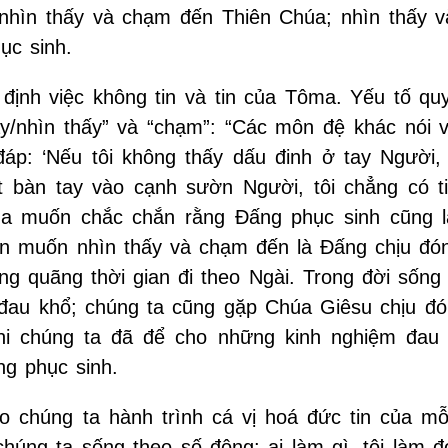
 nhìn thấy và chạm đến Thiên Chúa; nhìn thấy 
ục sinh.
định việc không tin và tin của Tôma. Yếu tố quy
ấy/nhìn thấy” và “chạm”: “Các môn đệ khác nói v
p: ‘Nếu tôi không thấy dấu đinh ở tay Người, 
 bàn tay vào cạnh sườn Người, tôi chẳng có ti
ôma muốn chắc chắn rằng Đấng phục sinh cũng 
hân muốn nhìn thấy và chạm đến là Đấng chịu đón
g quãng thời gian đi theo Ngài. Trong đời sống
đau khổ; chúng ta cũng gặp Chúa Giêsu chịu đó
hi chúng ta đã để cho những kinh nghiệm đau
ng phục sinh.
o chúng ta hành trình cá vị hoá đức tin của mỗ
úng ta sống theo số đông: ai làm gì, tôi làm đó;