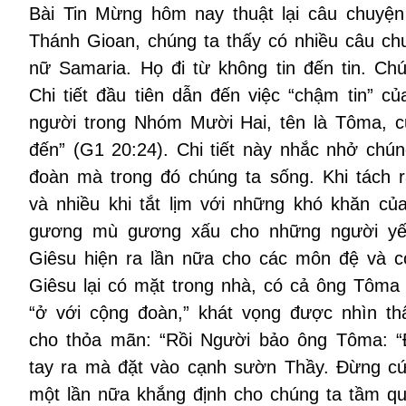
Bài Tin Mừng hôm nay thuật lại câu chuyện
Thánh Gioan, chúng ta thấy có nhiều câu ch
nữ Samaria. Họ đi từ không tin đến tin. Ch
Chi tiết đầu tiên dẫn đến việc “chậm tin” 
người trong Nhóm Mười Hai, tên là Tôma, c
đến” (G1 20:24). Chi tiết này nhắc nhở chú
đoàn mà trong đó chúng ta sống. Khi tách r
và nhiều khi tắt lịm với những khó khăn c
gương mù gương xấu cho những người yếu 
Giêsu hiện ra lần nữa cho các môn đệ và 
Giêsu lại có mặt trong nhà, có cả ông Tôma 
“ở với cộng đoàn,” khát vọng được nhìn 
cho thỏa mãn: “Rồi Người bảo ông Tôma: “
tay ra mà đặt vào cạnh sườn Thầy. Đừng cứn
một lần nữa khắng định cho chúng ta tầm qu