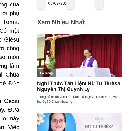
05/08/2026
ừng của
ười phụ
Xem Nhiều Nhất
a Tôma.
“Có một
c Giêsu
ởi cộng
hao mòn
ừng làm
hi Chúa
 đệ Đức
a Giêsu
ầy. Đưa
lời này
n. Việc