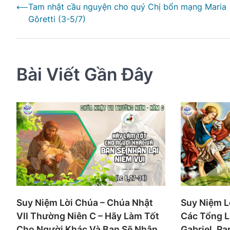
⟵
Tam nhật cầu nguyện cho quý Chị bổn mạng Maria
hướng
Gôretti (3-5/7)
bài
viết
Bài Viết Gần Đây
Suy Niệm Lời Chúa – Chúa Nhật
Suy Niệm L
VII Thường Niên C – Hãy Làm Tốt
Các Tổng L
Cho Người Khác Và Bạn Sẽ Nhận
Gabriel, R