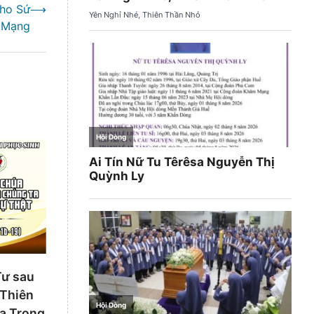
ho Sứ
⟶
Mạng
Tư sau
 Thiên
a Trong