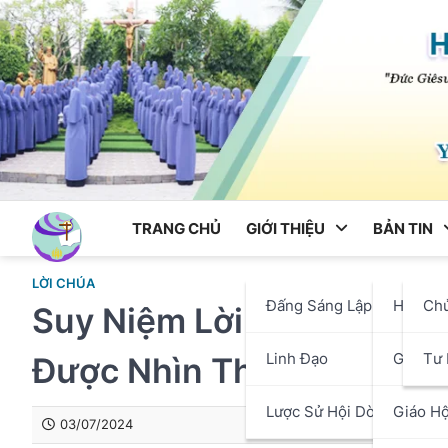
Skip
to
content
TRANG CHỦ
GIỚI THIỆU
BẢN TIN
LỜI CHÚA
Đấng Sáng Lập
Hội Dò
Ch
Suy Niệm Lời Chúa – Thá
Linh Đạo
Giáo P
Tư 
Được Nhìn Thấy Chúa
Lược Sử Hội Dòng
Giáo Hộ
03/07/2024