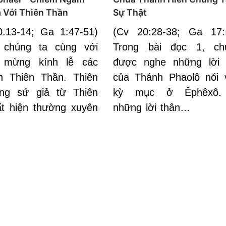
 Với Thiên Thần
Sự Thật
0.13-14; Ga 1:47-51)
(Cv 20:28-38; Ga 17:
chúng ta cùng với
Trong bài đọc 1, ch
 mừng kính lễ các
được nghe những lời 
h Thiên Thần. Thiên
của Thánh Phaolô nói 
ng sứ giả từ Thiên
kỳ mục ở Êphêxô.
t hiện thường xuyên
những lời thân…