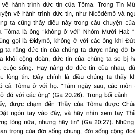
 về hành trình đức tin của Tôma. Trong Tin M
uyện về hành trình đức tin, như Nicôđêmô và ng
úng ta cũng thấy điều này trong câu chuyện củ
của Tôma là ông “không ở với” Nhóm Mười Hai: 
ũng gọi là Điđymô, không ở với các ông khi Đứ
ng ta rằng đức tin của chúng ta được nâng đỡ b
a khỏi cộng đoàn, đức tin của chúng ta sẽ bị 
ủa cuộc sống. Hãy nâng đỡ đức tin của nhau, đ
lòng tin. Đây chính là điều chúng ta thấy k
có cả Tôma ở với họ: “Tám ngày sau, các môn
ở đó với các ông” (Ga 20:26). Trong bối cảnh
thấy, được chạm đến Thầy của Tôma được Chú
Đặt ngón tay vào đây, và hãy nhìn xem tay Th
g lòng nữa, nhưng hãy tin” (Ga 20:27). Những 
an trọng của đời sống chung, đời sống cộng đoà