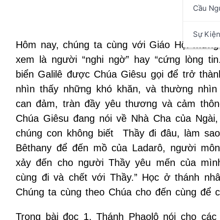
Cầu Ng
(Ep 2:1
Sự Kiệ
Hôm nay, chúng ta cùng với Giáo Hội mừn
xem là người “nghi ngờ” hay “cứng lòng ti
biển Galilê được Chúa Giêsu gọi để trở thà
nhìn thấy những khó khăn, và thường nhìn
can đảm, tràn đầy yêu thương và cảm thông
Chúa Giêsu đang nói về Nhà Cha của Ngài, 
chúng con không biết Thầy đi đâu, làm sao
Bêthany để đến mồ của Ladarô, người môn
xảy đến cho người Thầy yêu mến của mình
cùng đi và chết với Thầy.” Học ở thánh nh
Chúng ta cùng theo Chúa cho đến cùng để c
Trong bài đọc 1, Thánh Phaolô nói cho các