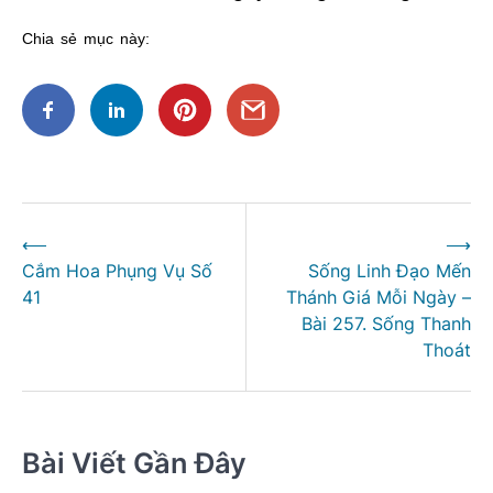
Chia sẻ mục này:
Điều
⟵
⟶
hướng
Cắm Hoa Phụng Vụ Số
Sống Linh Đạo Mến
bài
41
Thánh Giá Mỗi Ngày –
viết
Bài 257. Sống Thanh
Thoát
Bài Viết Gần Đây