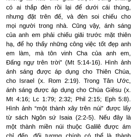
có ai thắp đèn rồi lại để dưới cái thùng,
nhưng đặt trên đế, và đèn soi chiếu cho
mọi người trong nhà. Cũng vậy, ánh sáng
của anh em phải chiếu giãi trước mặt thiên
hạ, để họ thấy những công việc tốt đẹp anh
em làm, mà tôn vinh Cha của anh em,
Đấng ngự trên trời” (Mt 5:14-16). Hình ảnh
ánh sáng được áp dụng cho Thiên Chúa,
cho Israel (x. Rom 2:19). Trong Tân Ước,
ánh sáng được áp dụng cho Chúa Giêsu (x.
Mt 4:16; Lc 1:79; 2:32; Phil 2:15; Eph 5:8).
Hình ảnh “một thành xây trên núi” được lấy
từ sách Ngôn sứ Isaia (2:2-5). Nếu đây là
một thành miền núi thuộc Galilê được ám
chỉ đến, đối tượng chính có thể là thành