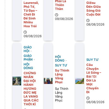
Phải Là
Laurensô,
Giêsu
Thiên
Phó Tế,
Đến Giữa
Thần
Tử Đạo –
Sóng Gió
Chết Đi
Cuộc Đời
Để Sinh
09/08/2026
Nhiều
08/08/2026
Hoa Trái
09/08/2026
GIÁO
HỘI
GIÁO
HỘI
PHẬN
SUY TƯ
DÒNG
HỘI
Câu
SUY TƯ
DÒNG
Chuyện
Sự Thinh
Lẽ Sống –
CHỨNG
Lặng
Bài 13:
NHÂN
Vâng
Ðời Là
ĐẠI HỘI
Phục
Một
HÀNH
Chuyến
HƯƠNG
Sự Thinh
Ði
ĐỨC MẸ
Lặng
LA VANG
Vâng
QUA CÁC
Phục
08/08/2026
THỜI KÌ