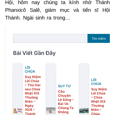
Hội, hôm nay chúng ta kính nhớ Thánh
Phanxicô Salê, giám mục và tiến sĩ Hội
Thánh. Ngài sinh ra trong…
Tìm kiếm
Bài Viết Gần Đây
LỜI
CHÚA
Suy Niệm
LỜI
Lời Chúa
CHÚA
– Thứ Hai
SUY TƯ
sau Chúa
Suy Niệm
Câu
Nhật XIX
Lời Chúa
Chuyện
Thường
– Chúa
Lẽ Sống –
Niên –
Nhật XIX
Bài 14:
Ngày
Thường
Chúng Ta
10/8 –
Niên –
Không
Thánh
Chúa