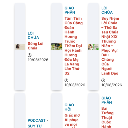
GIÁO
LỜI
PHẬN
CHÚA
Tâm Tình
Suy Niệm
Của Cộng
Lời Chúa
Đoàn
– Thứ Ba
Hành
sau Chúa
LỜI
Hương
Nhật XIX
CHÚA
Trước
Thường
Sống Lời
Thềm Đại
Niên –
Chúa
Hội Hành
Phục Vụ:
Hương
Dấu
Đức Mẹ
Chứng
10/08/2026
La Vang
Của
Lần Thứ
Người
32
Lãnh Đạo
10/08/2026
10/08/2026
GIÁO
PHẬN
GIÁO
Bài
HỘI
Tường
Giấc mơ
Thuật
AI phục
PODCAST
Cuộc
vụ mọi
SUY TƯ
Hành