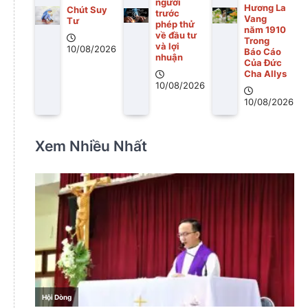
người
Hương La
Chút Suy
trước
Vang
Tư
phép thử
năm 1910
về đầu tư
Trong
và lợi
10/08/2026
Báo Cáo
nhuận
Của Đức
Cha Allys
10/08/2026
10/08/2026
Xem Nhiều Nhất