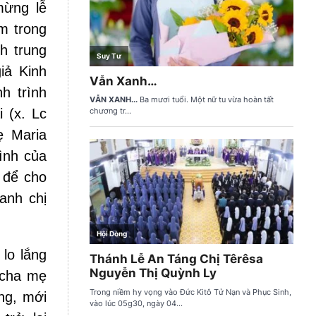
mừng lễ
m trong
h trung
iả Kinh
h trình
 (x. Lc
ẹ Maria
ình của
 để cho
anh chị
lo lắng
 cha mẹ
ng, mới