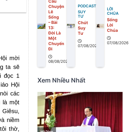
Câu
Chuyện
PODCAST
LỜI
Lẽ
SUY
CHÚA
TƯ
Sống
Sống
– Bài
Chút
Lời
13:
Suy
Chúa
Ðời Là
Tư
Một
07/08/2026
Chuyến
07/08/2026
Ði
Hội mời
08/08/2026
g ta sẽ
i đọc 1
Xem Nhiều Nhất
iáo Hội
nòi các
 là một
 Giêsu,
và niềm
ôi thờ,