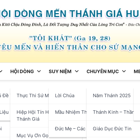
HỘI DÒNG
SUY NIỆM
CHUYÊN MỤC
ME
ng
ủ Đề Tháng
Thực Thi Sứ Mạng
Lời Chúa
Năm Thánh 2025
Bảy Tuần X Thường Niên – T
hận
Liệu
Hiệp Hội Tín Hữu Mến
Mầu Nhiệm Thánh Giá
Thánh Kinh – Thần H
ái Tim Tràn Đầy Tình Yêu C
Thánh Giá
i
Đức Mẹ – Các Thánh
Giáo Dục Đức Tin
Mục Vụ Ơn Gọi