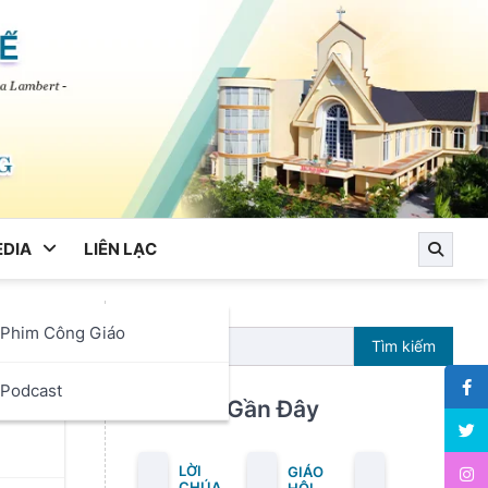
DIA
LIÊN LẠC
Phim Công Giáo
rái
Tìm kiếm
ọc
Podcast
ủa
Bài Viết Gần Đây
LỜI
GIÁO
CHÚA