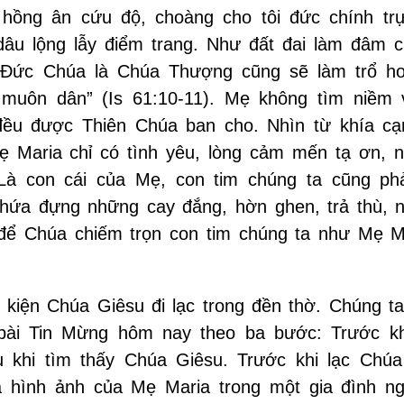
 hồng ân cứu độ, choàng cho tôi đức chính tr
dâu lộng lẫy điểm trang. Như đất đai làm đâm c
 Đức Chúa là Chúa Thượng cũng sẽ làm trổ h
t muôn dân” (Is 61:10-11). Mẹ không tìm niềm 
ều được Thiên Chúa ban cho. Nhìn từ khía cạ
Mẹ Maria chỉ có tình yêu, lòng cảm mến tạ ơn, n
Là con cái của Mẹ, con tim chúng ta cũng ph
hứa đựng những cay đắng, hờn ghen, trả thù, 
để Chúa chiếm trọn con tim chúng ta như Mẹ M
 kiện Chúa Giêsu đi lạc trong đền thờ. Chúng ta
bài Tin Mừng hôm nay theo ba bước: Trước k
u khi tìm thấy Chúa Giêsu. Trước khi lạc Chúa
ta hình ảnh của Mẹ Maria trong một gia đình n