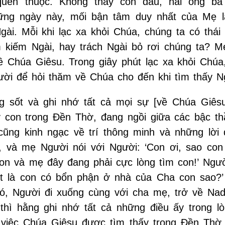
uen thuộc. Không thấy con đâu, hai ông bà 
hững ngày này, mối bận tâm duy nhất của Mẹ 
ài. Mỗi khi lạc xa khỏi Chúa, chúng ta có thái
 kiếm Ngài, hay trách Ngài bỏ rơi chúng ta? M
ề Chúa Giêsu. Trong giây phút lạc xa khỏi Chúa
ười để hỏi thăm về Chúa cho đến khi tìm thấy N
 sốt và ghi nhớ tất cả mọi sự [về Chúa Giêsu
y con trong Đền Thờ, đang ngồi giữa các bậc th
cũng kinh ngạc về trí thông minh và những lời 
, và mẹ Người nói với Người: ‘Con ơi, sao con 
n và mẹ đây đang phải cực lòng tìm con!’ Ngườ
ết là con có bổn phận ở nhà của Cha con sao?
ó, Người đi xuống cùng với cha mẹ, trở về Nad
hì hằng ghi nhớ tất cả những điều ấy trong lò
là việc Chúa Giêsu được tìm thấy trong Đền Thờ