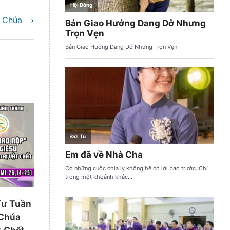
i Chúa
⟶
Tư Tuần
 Chúa