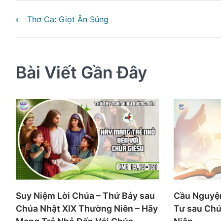
Điều
⟵
Thơ Ca: Giọt Ân Sủng
hướng
bài
viết
Bài Viết Gần Đây
Suy Niệm Lời Chúa – Thứ Bảy sau
Cầu Nguyện
Chúa Nhật XIX Thường Niên – Hãy
Tư sau Chú