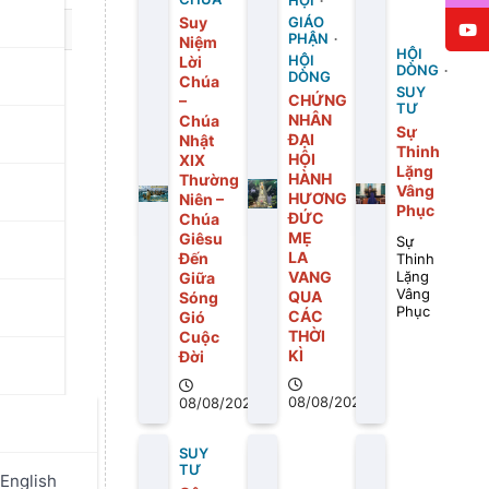
HỘI
Suy
GIÁO
PHẬN
Niệm
HỘI
Lời
HỘI
DÒNG
DÒNG
Chúa
SUY
CHỨNG
–
TƯ
NHÂN
Chúa
Sự
ĐẠI
Nhật
Thinh
HỘI
XIX
Lặng
HÀNH
Thường
Vâng
HƯƠNG
Niên –
Phục
ĐỨC
Chúa
MẸ
Giêsu
Sự
LA
Đến
Thinh
VANG
Giữa
Lặng
Vâng
QUA
Sóng
Phục
CÁC
Gió
THỜI
Cuộc
KÌ
Đời
08/08/2026
08/08/2026
SUY
TƯ
English