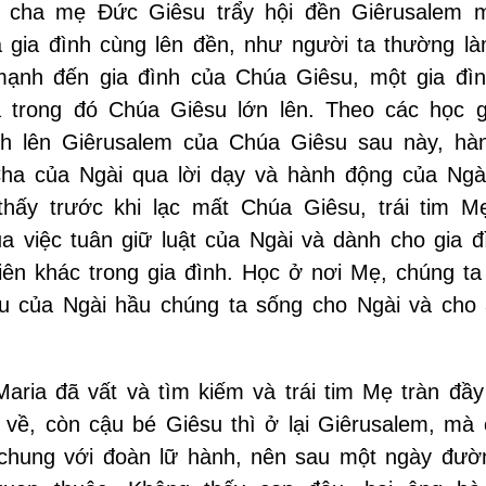
m, cha mẹ Đức Giêsu trẩy hội đền Giêrusalem 
 gia đình cùng lên đền, như người ta thường là
mạnh đến gia đình của Chúa Giêsu, một gia đìn
 trong đó Chúa Giêsu lớn lên. Theo các học g
h lên Giêrusalem của Chúa Giêsu sau này, hàn
a của Ngài qua lời dạy và hành động của Ngài
thấy trước khi lạc mất Chúa Giêsu, trái tim M
 việc tuân giữ luật của Ngài và dành cho gia đ
viên khác trong gia đình. Học ở nơi Mẹ, chúng ta
u của Ngài hầu chúng ta sống cho Ngài và cho 
ria đã vất và tìm kiếm và trái tim Mẹ tràn đầy 
ở về, còn cậu bé Giêsu thì ở lại Giêrusalem, mà
 chung với đoàn lữ hành, nên sau một ngày đườ