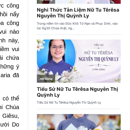
ực công
hồi nẩy
oa công
vui nào
nh này,
iềm vui
ải chứa
những ý
aria đã
 có thể
hi Chúa
 Giêsu,
gười Do