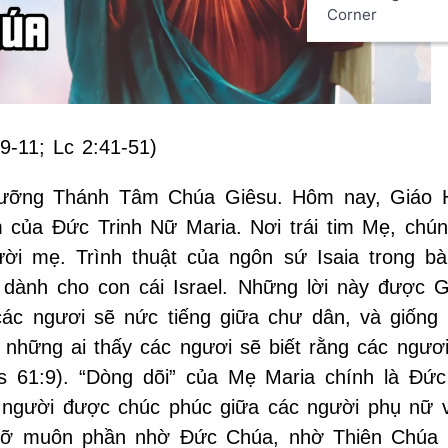
Corner
:9-11; Lc 2:41-51)
gưỡng Thánh Tâm Chúa Giêsu. Hôm nay, Giáo 
m của Đức Trinh Nữ Maria. Nơi trái tim Mẹ, chún
ời mẹ. Trình thuật của ngôn sứ Isaia trong bà
dành cho con cái Israel. Những lời này được G
ác ngươi sẽ nức tiếng giữa chư dân, và giống 
những ai thấy các ngươi sẽ biết rằng các ngươi
 61:9). “Dòng dõi” của Mẹ Maria chính là Đức
 người được chúc phúc giữa các người phụ nữ 
rỡ muôn phần nhờ Đức Chúa, nhờ Thiên Chúa t