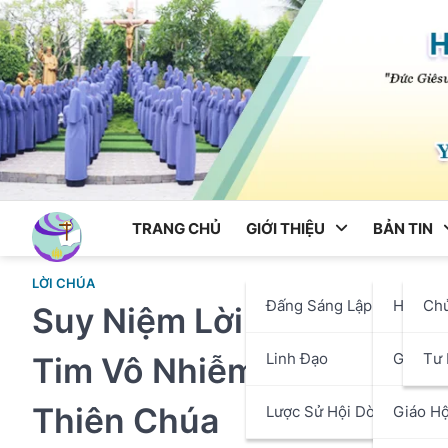
Skip
to
content
TRANG CHỦ
GIỚI THIỆU
BẢN TIN
LỜI CHÚA
Đấng Sáng Lập
Hội Dò
Ch
Suy Niệm Lời Chúa – Thứ 
Linh Đạo
Giáo P
Tư 
Tim Vô Nhiễm Đức Mẹ – Tr
Thiên Chúa
Lược Sử Hội Dòng
Giáo Hộ