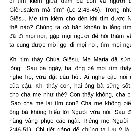
đi tìm kiếm giữa đám bà con và người q
Giêrusalem mà tìm” (Lc 2:43-45). Trong n
Giêsu. Mẹ tìm kiếm cho đến khi tìm được Ng
thế nào? Chúng ta có băn khoăn lo lắng tìm
đã đi mọi nơi, gặp mọi người để hỏi thăm v
ta cũng được mời gọi đi mọi nơi, tìm mọi ng
Khi tìm thấy Chúa Giêsu, Mẹ Maria đã sửng
lòng: “Sau ba ngày, hai ông bà mới tìm thấ
nghe họ, vừa đặt câu hỏi. Ai nghe cậu nói 
của cậu. Khi thấy con, hai ông bà sửng sốt
cho cha mẹ như thế? Con thấy không, cha co
‘Sao cha mẹ lại tìm con? Cha mẹ không bi
ông bà không hiểu lời Người vừa nói. Sau đ
hằng vâng phục các ngài. Riêng mẹ Người t
2:46-51). Chi tiết đáng để chúng ta lưu ý 