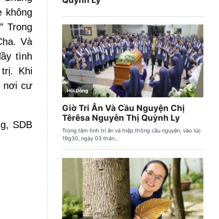
ẹ không
” Trong
Cha. Và
ầy tình
rị. Khi
 nơi cư
ng, SDB