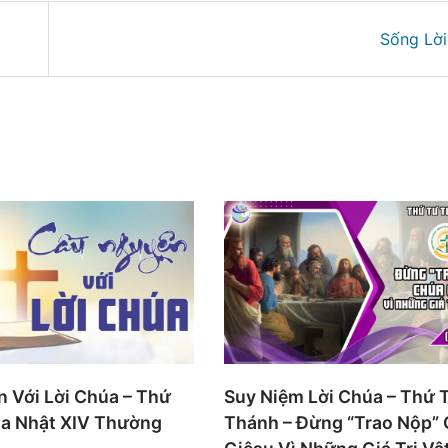
Sống Lờ
 Với Lời Chúa – Thứ
Suy Niệm Lời Chúa – Thứ 
a Nhật XIV Thường
Thánh – Đừng “Trao Nộp”