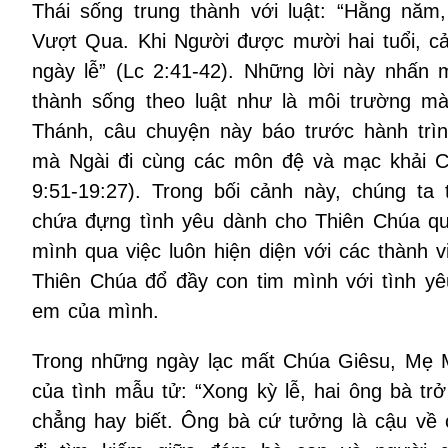
Thái sống trung thành với luật: “Hằng nă
Vượt Qua. Khi Người được mười hai tuổi, cả
ngày lễ” (Lc 2:41-42). Những lời này nhấn 
thành sống theo luật như là môi trường mà
Thánh, câu chuyện này báo trước hành trìn
mà Ngài đi cùng các môn đệ và mạc khải Ch
9:51-19:27). Trong bối cảnh này, chúng ta 
chứa đựng tình yêu dành cho Thiên Chúa qua
mình qua việc luôn hiện diện với các thành 
Thiên Chúa đổ đầy con tim mình với tình yê
em của mình.
Trong những ngày lạc mất Chúa Giêsu, Mẹ Ma
của tình mẫu tử: “Xong kỳ lễ, hai ông bà tr
chẳng hay biết. Ông bà cứ tưởng là cậu về