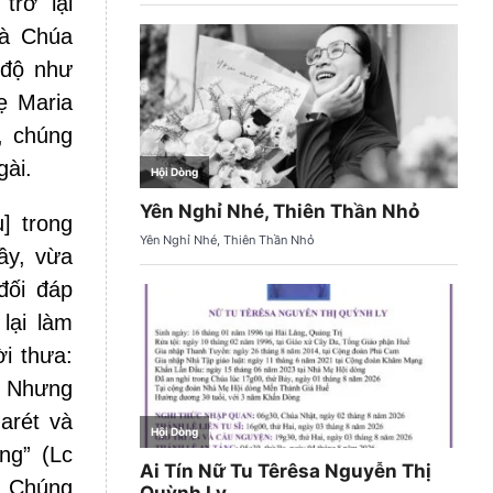
trở lại
là Chúa
 độ như
ẹ Maria
, chúng
gài.
] trong
ầy, vừa
đối đáp
lại làm
i thưa:
’ Nhưng
arét và
ng” (Lc
. Chúng